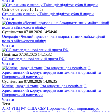
Читати
Свiт
07.08.2026 15:12:53
Стрілянина у школі у Таїланді: підліток убив 8 людей
Читати
Суспiльство
07.08.2026 14:54:46
Операція «Чесний призов»: на Закарпатті зник майже цілий
полк з військового обліку
Читати
Полiтика
07.08.2026 14:25:32
ЄС затвердив нові санкції проти РФ
Читати
Суспiльство
07.08.2026 14:06:35
Мавіки, зарядні станції та апарати для реанімації:
Християнський корпус передав вантаж на Запорізький та
Покровський напрямки
Читати
Теги
АТО
УПЦ
РФ
США
СБУ
Порошенко
Росія
коронавирус