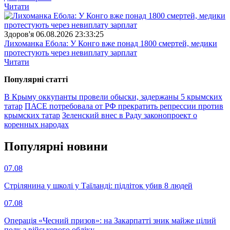
Читати
Здоров'я
06.08.2026 23:33:25
Лихоманка Ебола: У Конго вже понад 1800 смертей, медики
протестують через невиплату зарплат
Читати
Популярнi статтi
В Крыму оккупанты провели обыски, задержаны 5 крымских
татар
ПАСЕ потребовала от РФ прекратить репрессии против
крымских татар
Зеленский внес в Раду законопроект о
коренных народах
Популярнi новини
07.08
Стрілянина у школі у Таїланді: підліток убив 8 людей
07.08
Операція «Чесний призов»: на Закарпатті зник майже цілий
полк з військового обліку