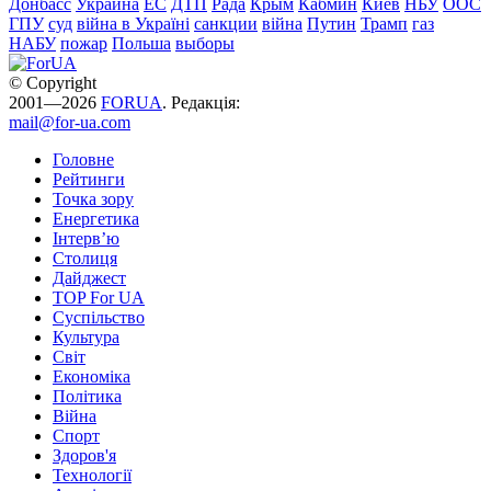
Донбасс
Украина
ЕС
ДТП
Рада
Крым
Кабмин
Киев
НБУ
ООС
ГПУ
суд
війна в Україні
санкции
війна
Путин
Трамп
газ
НАБУ
пожар
Польша
выборы
© Copyright
2001—2026
FORUA
. Редакція:
mail@for-ua.com
Головне
Рейтинги
Точка зору
Енергетика
Інтерв’ю
Столиця
Дайджест
TOP For UA
Суспiльство
Культура
Світ
Економіка
Політика
Війна
Спорт
Здоров'я
Технології