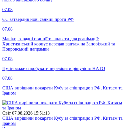
07.08
ЄС затвердив нові санкції проти РФ
07.08
Мавіки, зарядні станції та апарати для реанімації:
Християнський корпус передав вантаж на Запорізький та
Покровський напрямки
07.08
Путін може спробувати перевірити рішучість НАТО
07.08
США вирішили покарати Кубу за співпрацю з РФ, Китаєм та
Іраном
Свiт
07.08.2026 15:51:13
США вирішили покарати Кубу за співпрацю з РФ, Китаєм та
Іраном