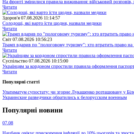
На фронті змінилися правила виживання: військовий розповів, щ
Читати
Здоров'я
07.08.2026 11:14:57
Солодощі, які варто їсти щодня, назвали медики
Читати
Свiт
07.08.2026 10:56:23
Трамп вдарив по "пологовому туризму": хто втратить право н
Читати
Суспiльство
07.08.2026 10:15:00
Українцям за кордоном спростили правила оформлення паспорт
Читати
Популярнi статтi
Ультиматум супостату: чи згорне Лукашенко розташовану у Біло
Украинские разведчики обратились к белорусским военным
Популярнi новини
07.08
Нацбанк очікує прискорення інфляції до 10% цьогоріч та зрост