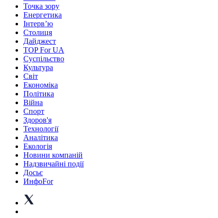
Точка зору
Енергетика
Інтерв’ю
Столиця
Дайджест
TOP For UA
Суспiльство
Культура
Світ
Економіка
Політика
Війна
Спорт
Здоров'я
Технології
Аналітика
Екологія
Новини компаній
Надзвичайні події
Досьє
ИнфоFor