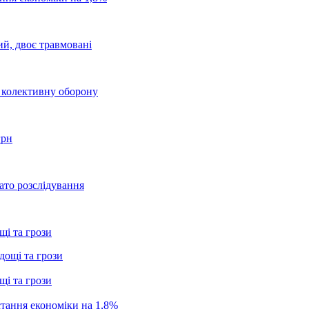
ий, двоє травмовані
о колективну оборону
грн
ато розслідування
щі та грози
щі та грози