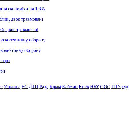
ання економіки на 1,8%
ий, двоє травмовані
о колективну оборону
грн
сс
Украина
ЕС
ДТП
Рада
Крым
Кабмин
Киев
НБУ
ООС
ГПУ
суд