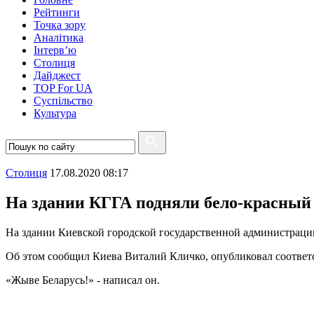
Рейтинги
Точка зору
Аналітика
Інтерв’ю
Столиця
Дайджест
TOP For UA
Суспiльство
Культура
Столиця
17.08.2020 08:17
На здании КГГА подняли бело-красный
На здании Киевской городской государственной администраци
Об этом сообщил Киева Виталий Кличко, опубликовал соотве
«Жыве Беларусь!» - написал он.