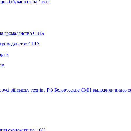
о відбувається на "нулі"
а громадянство США
ів
русі військову техніку РФ
Белорусские СМИ выложили видео оф
ання економіки на 1,8%