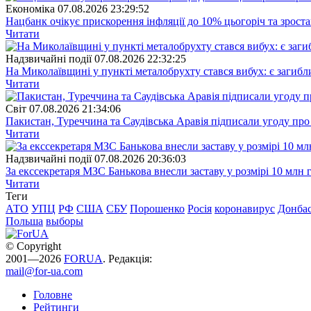
Економіка
07.08.2026 23:29:52
Нацбанк очікує прискорення інфляції до 10% цьогоріч та зрост
Читати
Надзвичайні події
07.08.2026 22:32:25
На Миколаївщині у пункті металобрухту стався вибух: є загибл
Читати
Свiт
07.08.2026 21:34:06
Пакистан, Туреччина та Саудівська Аравія підписали угоду пр
Читати
Надзвичайні події
07.08.2026 20:36:03
За екссекретаря МЗС Банькова внесли заставу у розмірі 10 млн 
Читати
Теги
АТО
УПЦ
РФ
США
СБУ
Порошенко
Росія
коронавирус
Донба
Польша
выборы
© Copyright
2001—2026
FORUA
. Редакція:
mail@for-ua.com
Головне
Рейтинги