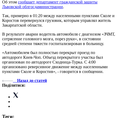
Об этом
сообщает департамент гражданской защиты
Львовской облгосдаминистрации
.
Так, примерно в 01:20 между населенными пунктами Сколе и
Коростов перевернулся грузовик, которым управлял житель
Закарпатской области.
В результате аварии водитель автомобиля с диагнозом «ЗЧМТ,
сотрясение головного мозга, порез руки», в состоянии
средней степени тяжести госпитализирован в больницу.
«Автомобилем был полностью перекрыт проезд по
автодороге Киев-Чоп. Объезд перекрытого участка был
организован по автодороге Сходница-Турка. С 4:00
организовано реверсивное движение между населенными
пунктами Сколе и Коростив», - говорится в сообщении.
Назад до статей
Поділитися:
Теги: