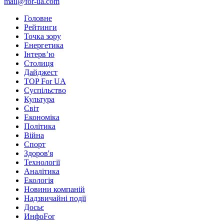
mail@for-ua.com
Головне
Рейтинги
Точка зору
Енергетика
Інтерв’ю
Столиця
Дайджест
TOP For UA
Суспiльство
Культура
Світ
Економіка
Політика
Війна
Спорт
Здоров'я
Технології
Аналітика
Екологія
Новини компаній
Надзвичайні події
Досьє
ИнфоFor