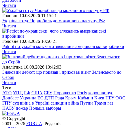
дієтологи
Читати
Головне
10.08.2026 11:15:21
Україна готує Чорнобиль до можливого наступу РФ
Читати
Головне
10.08.2026 10:56:21
Patriot по-українськи: чого злякались американські виробники
Читати
Аналітика
10.08.2026 10:42:03
Знаковий дебют: що показав і приховав візит Зеленського до
Сербії
Читати
Теги
АТО
УПЦ
РФ
США
СБУ
Порошенко
Росія
коронавирус
Донбасс
Украина
ЕС
ДТП
Рада
Крым
Кабмин
Киев
НБУ
ООС
ГПУ
суд
війна в Україні
санкции
війна
Путин
Трамп
газ
НАБУ
пожар
Польша
выборы
© Copyright
2001—2026
FORUA
. Редакція: