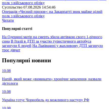
Суспiльство
07.08.2026 14:54:46
Операція «Чесний призов»: на Закарпатті зник майже цілий
полк з військового обліку
Читати
Популярнi статтi
На Одещині матір на смерть збила автівкою свого 1-річного
сина
В Італії в ДТП за участю туристичного автобуса
загинули 6 людей
На Львівщині у жахливому ДТП загинуло
троє дівчат
Популярнi новини
10.08
Напій, який може «вимикати» хронічне запалення, назвали
дієтологи
10.08
Україна готує Чорнобиль до можливого наступу РФ
10.08