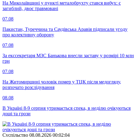
На Миколаївщині у пункті металобрухту стався вибух: є
загиблий, двоє травмовані
07.08
Пакистан, Туреччина та Саудівська Аравія підписали угоду
про колективну оборону
07.08
За екссекретаря МЗС Банькова внесли заставу у розмірі 10 млн
грн
07.08
На Житомирщині чоловік помер у ТЦК після медогляду,
розпочато розслідування
08.08
В Україні 8-9 серпня утримається спека, в неділю очікуються
дощі та грози
Суспiльство
08.08.2026 00:02:04