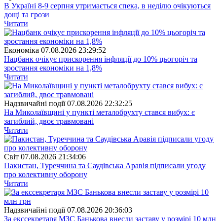
В Україні 8-9 серпня утримається спека, в неділю очікуються
дощі та грози
Читати
Економіка
07.08.2026 23:29:52
Нацбанк очікує прискорення інфляції до 10% цьогоріч та
зростання економіки на 1,8%
Читати
Надзвичайні події
07.08.2026 22:32:25
На Миколаївщині у пункті металобрухту стався вибух: є
загиблий, двоє травмовані
Читати
Свiт
07.08.2026 21:34:06
Пакистан, Туреччина та Саудівська Аравія підписали угоду
про колективну оборону
Читати
Надзвичайні події
07.08.2026 20:36:03
За екссекретаря МЗС Банькова внесли заставу у розмірі 10 млн