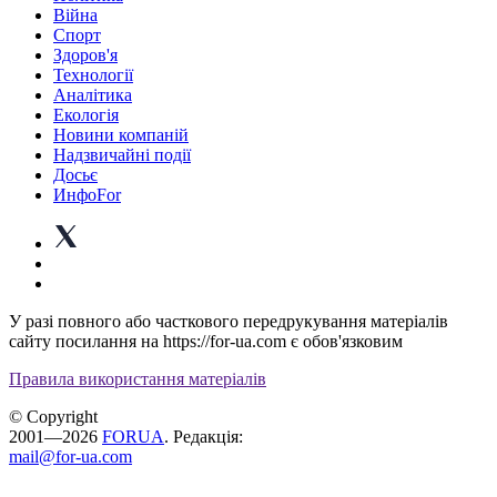
Війна
Спорт
Здоров'я
Технології
Аналітика
Екологія
Новини компаній
Надзвичайні події
Досьє
ИнфоFor
У разі повного або часткового передрукування матеріалів
сайту посилання на https://for-ua.com є обов'язковим
Правила використання матеріалів
© Copyright
2001—2026
FORUA
. Редакція:
mail@for-ua.com