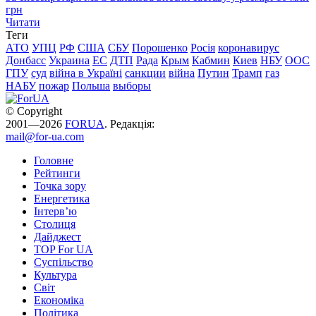
грн
Читати
Теги
АТО
УПЦ
РФ
США
СБУ
Порошенко
Росія
коронавирус
Донбасс
Украина
ЕС
ДТП
Рада
Крым
Кабмин
Киев
НБУ
ООС
ГПУ
суд
війна в Україні
санкции
війна
Путин
Трамп
газ
НАБУ
пожар
Польша
выборы
© Copyright
2001—2026
FORUA
. Редакція:
mail@for-ua.com
Головне
Рейтинги
Точка зору
Енергетика
Інтерв’ю
Столиця
Дайджест
TOP For UA
Суспiльство
Культура
Світ
Економіка
Політика