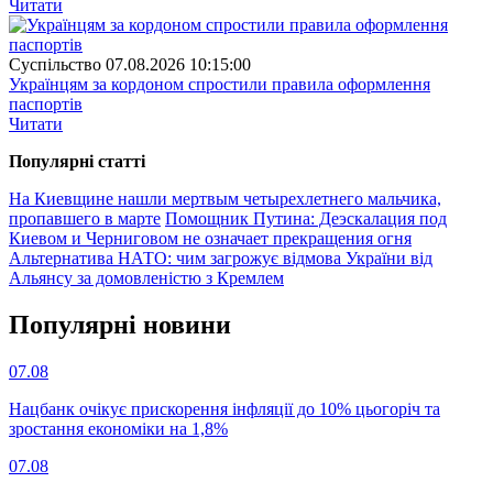
Читати
Суспiльство
07.08.2026 10:15:00
Українцям за кордоном спростили правила оформлення
паспортів
Читати
Популярнi статтi
На Киевщине нашли мертвым четырехлетнего мальчика,
пропавшего в марте
Помощник Путина: Деэскалация под
Киевом и Черниговом не означает прекращения огня
Альтернатива НАТО: чим загрожує відмова України від
Альянсу за домовленістю з Кремлем
Популярнi новини
07.08
Нацбанк очікує прискорення інфляції до 10% цьогоріч та
зростання економіки на 1,8%
07.08