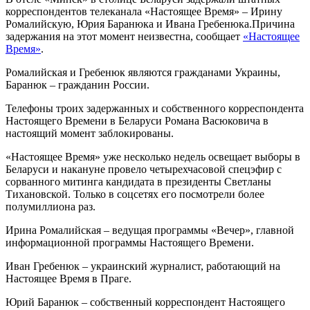
корреспондентов телеканала «Настоящее Время» – Ирину
Ромалийскую, Юрия Баранюка и Ивана Гребенюка.Причина
задержания на этот момент неизвестна, сообщает
«Настоящее
Время»
.
Ромалийская и Гребенюк являются гражданами Украины,
Баранюк – гражданин России.
Телефоны троих задержанных и собственного корреспондента
Настоящего Времени в Беларуси Романа Васюковича в
настоящий момент заблокированы.
«Настоящее Время» уже несколько недель освещает выборы в
Беларуси и накануне провело четырехчасовой спецэфир с
сорванного митинга кандидата в президенты Светланы
Тихановской. Только в соцсетях его посмотрели более
полумиллиона раз.
Ирина Ромалийская – ведущая программы «Вечер», главной
информационной программы Настоящего Времени.
Иван Гребенюк – украинский журналист, работающий на
Настоящее Время в Праге.
Юрий Баранюк – собственный корреспондент Настоящего