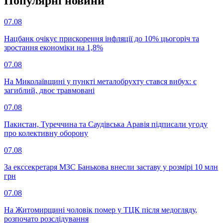
Популярнi новини
07.08
Нацбанк очікує прискорення інфляції до 10% цьогоріч та
зростання економіки на 1,8%
07.08
На Миколаївщині у пункті металобрухту стався вибух: є
загиблий, двоє травмовані
07.08
Пакистан, Туреччина та Саудівська Аравія підписали угоду
про колективну оборону
07.08
За екссекретаря МЗС Банькова внесли заставу у розмірі 10 млн
грн
07.08
На Житомирщині чоловік помер у ТЦК після медогляду,
розпочато розслідування