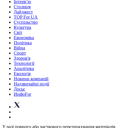
Інтерв’ю
Столиця
Дайджест
TOP For UA
Суспiльство
Культура
Світ
Економіка
Політика
Війна
Спорт
Здоров'я
Технології
Аналітика
Екологія
Новини компаній
Надзвичайні події
Досьє
ИнфоFor
У разі повного або часткового передрукування матеріалів