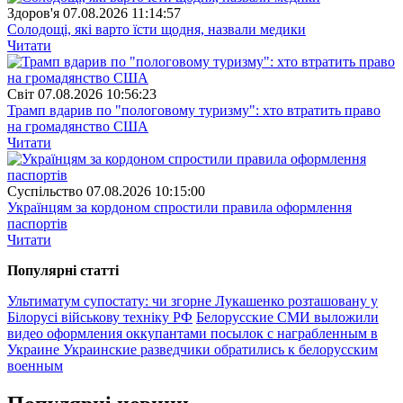
Здоров'я
07.08.2026 11:14:57
Солодощі, які варто їсти щодня, назвали медики
Читати
Свiт
07.08.2026 10:56:23
Трамп вдарив по "пологовому туризму": хто втратить право
на громадянство США
Читати
Суспiльство
07.08.2026 10:15:00
Українцям за кордоном спростили правила оформлення
паспортів
Читати
Популярнi статтi
Ультиматум супостату: чи згорне Лукашенко розташовану у
Білорусі військову техніку РФ
Белорусские СМИ выложили
видео оформления оккупантами посылок с награбленным в
Украине
Украинские разведчики обратились к белорусским
военным