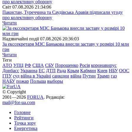
Свiт
07.08.2026 21:34:06
Пакистан, Туреччина та Саудівська Аравія підписали угоду
про колективну оборону
Читати
Надзвичайні події
07.08.2026 20:36:03
За екссекретаря МЗС Банькова внесли заставу у розмірі 10 млн
грн
Читати
Теги
АТО
УПЦ
РФ
США
СБУ
Порошенко
Росія
коронавирус
Донбасс
Украина
ЕС
ДТП
Рада
Крым
Кабмин
Киев
НБУ
ООС
ГПУ
суд
війна в Україні
санкции
війна
Путин
Трамп
газ
НАБУ
пожар
Польша
выборы
© Copyright
2001—2026
FORUA
. Редакція:
mail@for-ua.com
Головне
Рейтинги
Точка зору
Енергетика