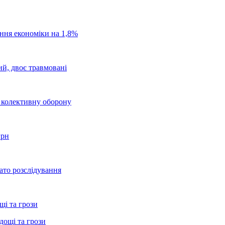
ання економіки на 1,8%
ий, двоє травмовані
о колективну оборону
грн
ато розслідування
щі та грози