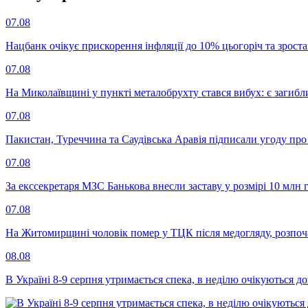
07.08
Нацбанк очікує прискорення інфляції до 10% цьогоріч та зрост
07.08
На Миколаївщині у пункті металобрухту стався вибух: є загибл
07.08
Пакистан, Туреччина та Саудівська Аравія підписали угоду пр
07.08
За екссекретаря МЗС Банькова внесли заставу у розмірі 10 млн 
07.08
На Житомирщині чоловік помер у ТЦК після медогляду, розпоч
08.08
В Україні 8-9 серпня утримається спека, в неділю очікуються до