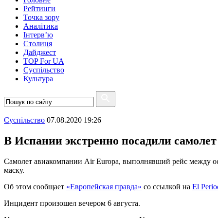
Рейтинги
Точка зору
Аналітика
Інтерв’ю
Столиця
Дайджест
TOP For UA
Суспiльство
Культура
Суспiльство
07.08.2020 19:26
В Испании экстренно посадили самолет 
Самолет авиакомпании Air Europa, выполнявший рейс между ос
маску.
Об этом сообщает
«Европейская правда»
со ссылкой на
El Perio
Инцидент произошел вечером 6 августа.