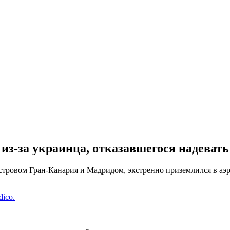
из-за украинца, отказавшегося надевать
тровом Гран-Канария и Мадридом, экстренно приземлился в аэр
dico.