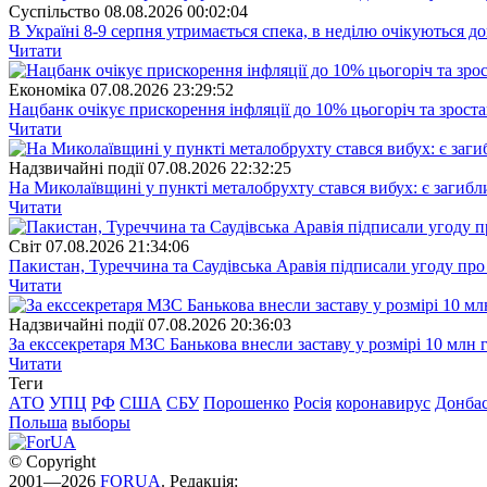
Суспiльство
08.08.2026 00:02:04
В Україні 8-9 серпня утримається спека, в неділю очікуються до
Читати
Економіка
07.08.2026 23:29:52
Нацбанк очікує прискорення інфляції до 10% цьогоріч та зрост
Читати
Надзвичайні події
07.08.2026 22:32:25
На Миколаївщині у пункті металобрухту стався вибух: є загибл
Читати
Свiт
07.08.2026 21:34:06
Пакистан, Туреччина та Саудівська Аравія підписали угоду пр
Читати
Надзвичайні події
07.08.2026 20:36:03
За екссекретаря МЗС Банькова внесли заставу у розмірі 10 млн 
Читати
Теги
АТО
УПЦ
РФ
США
СБУ
Порошенко
Росія
коронавирус
Донба
Польша
выборы
© Copyright
2001—2026
FORUA
. Редакція: