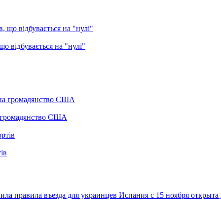
о відбувається на "нулі"
а громадянство США
ів
ила правила въезда для украинцев
Испания с 15 ноября открыта