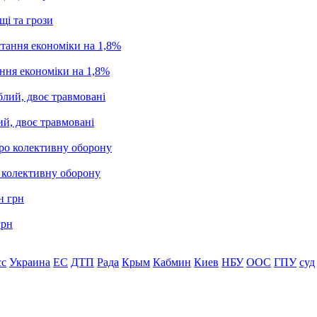
щі та грози
ання економіки на 1,8%
ий, двоє травмовані
о колективну оборону
грн
сс
Украина
ЕС
ДТП
Рада
Крым
Кабмин
Киев
НБУ
ООС
ГПУ
суд