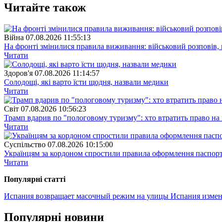
Читайте також
Війна
07.08.2026 11:55:13
На фронті змінилися правила виживання: військовий розповів, щ
Читати
Здоров'я
07.08.2026 11:14:57
Солодощі, які варто їсти щодня, назвали медики
Читати
Свiт
07.08.2026 10:56:23
Трамп вдарив по "пологовому туризму": хто втратить право н
Читати
Суспiльство
07.08.2026 10:15:00
Українцям за кордоном спростили правила оформлення паспорт
Читати
Популярнi статтi
Испания возвращает масочный режим на улицы
Испания измен
Популярнi новини