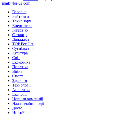
mail@for-ua.com
Головне
Рейтинги
Точка зору
Енергетика
Інтерв’ю
Столиця
Дайджест
TOP For UA
Суспiльство
Культура
Світ
Економіка
Політика
Війна
Спорт
Здоров'я
Технології
Аналітика
Екологія
Новини компаній
Надзвичайні події
Досьє
ИнфоFor