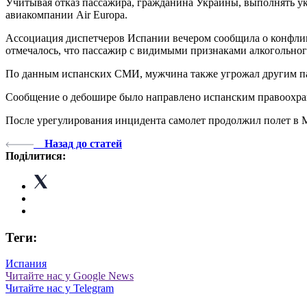
Учитывая отказ пассажира, гражданина Украины, выполнять ук
авиакомпании Air Europa.
Ассоциация диспетчеров Испании вечером сообщила о конфликт
отмечалось, что пассажир с видимыми признаками алкогольног
По данным испанских СМИ, мужчина также угрожал другим п
Сообщение о дебошире было направлено испанским правоохран
После урегулирования инцидента самолет продолжил полет в 
Назад до статей
Поділитися:
Теги:
Испания
Читайте нас у Google News
Читайте нас у Telegram