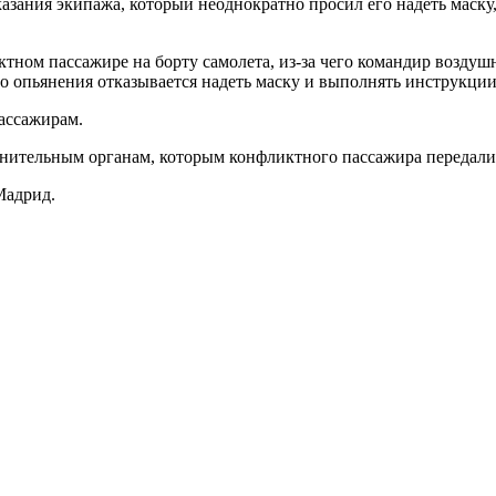
азания экипажа, который неоднократно просил его надеть маску
ном пассажире на борту самолета, из-за чего командир воздушн
о опьянения отказывается надеть маску и выполнять инструкции
ассажирам.
ительным органам, которым конфликтного пассажира передали 
Мадрид.