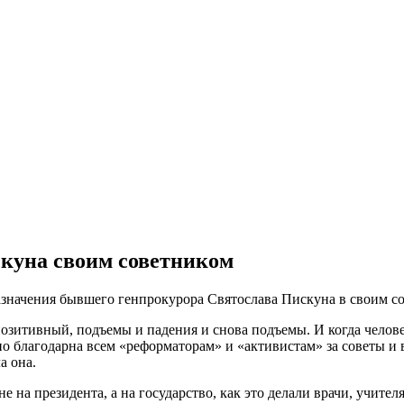
скуна своим советником
начения бывшего генпрокурора Святослава Пискуна в своим сов
и позитивный, подъемы и падения и снова подъемы. И когда чело
но благодарна всем «реформаторам» и «активистам» за советы и
а она.
 на президента, а на государство, как это делали врачи, учителя