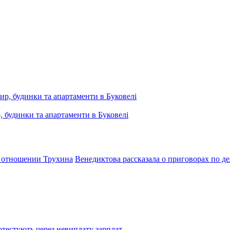
, будинки та апартаменти в Буковелі
в отношении Трухина
Венедиктова рассказала о приговорах по д
тестують через невиплату зарплат