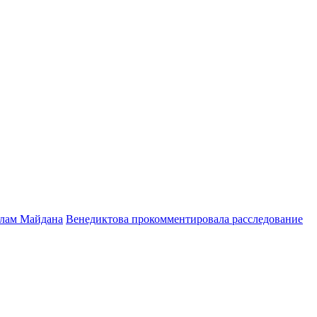
елам Майдана
Венедиктова прокомментировала расследование