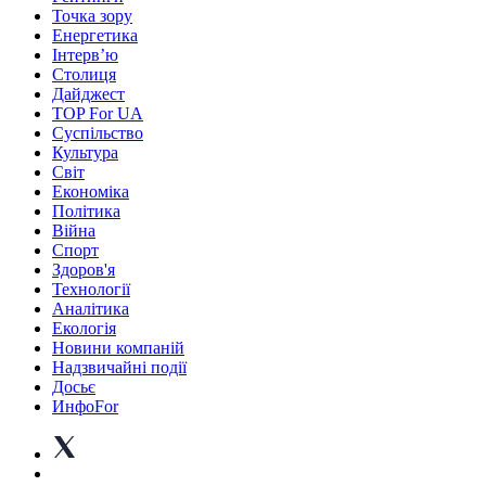
Точка зору
Енергетика
Інтерв’ю
Столиця
Дайджест
TOP For UA
Суспiльство
Культура
Світ
Економіка
Політика
Війна
Спорт
Здоров'я
Технології
Аналітика
Екологія
Новини компаній
Надзвичайні події
Досьє
ИнфоFor