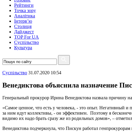
Рейтинги
Точка зору
Аналітика
Інтерв’ю
Столиця
Дайджест
TOP For UA
Суспiльство
Культура
Суспiльство
31.07.2020 10:54
Венедиктова объяснила назначение Пи
Генеральный прокурор Ирина Венедиктова назвала причину наз
«Самое ценное, что есть у человека, - это опыт. Негативный 
за ним идут коллективы, - он эффективен. Поэтому я бесконеч
видимо их надо брать сразу же из родильных домов», – отметил
Венедиктова подчеркнула, что Пискун работал генпрокурорам не