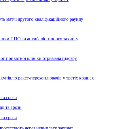
уть матчі другого кваліфікаційного раунду
енням ППО та антибалістичного захисту
лог приватної клініки отримала підозру
купівлю ракет-перехоплювачів у третіх країнах
 та грози
 та грози