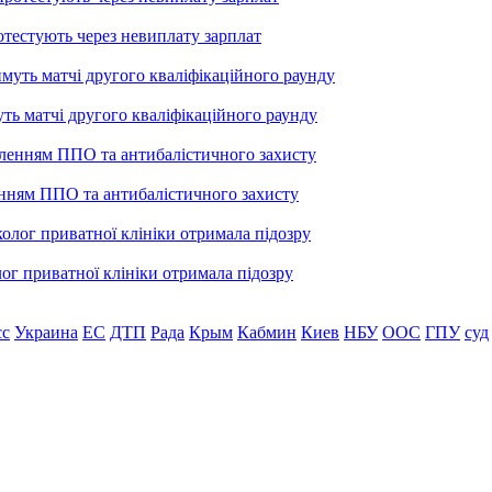
тестують через невиплату зарплат
уть матчі другого кваліфікаційного раунду
енням ППО та антибалістичного захисту
лог приватної клініки отримала підозру
сс
Украина
ЕС
ДТП
Рада
Крым
Кабмин
Киев
НБУ
ООС
ГПУ
суд