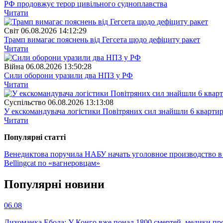
РФ продовжує терор цивільного судноплавства
Читати
Свiт
06.08.2026 14:12:29
Трамп вимагає пояснень від Гегсета щодо дефіциту ракет
Читати
Війна
06.08.2026 13:50:28
Сили оборони уразили два НПЗ у РФ
Читати
Суспiльство
06.08.2026 13:13:08
У екскомандувача логістики Повітряних сил знайшли 6 квартир
Читати
Популярнi статтi
Венедиктова поручила НАБУ начать уголовное производство 
Bellingcat по «вагнеровцам»
Популярнi новини
06.08
Лихоманка Ебола: У Конго вже понад 1800 смертей, медики про