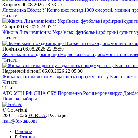
Здоров'я
06.08.2026 23:33:25
Лихоманка Ебола: У Конго вже понад 1800 смертей, медики про
Читати
Спорт
06.08.2026 23:03:11
Жіноча Ліга чемпіонів: Українські футбольні арбітрині судитим
Читати
Полiтика
06.08.2026 22:35:59
Зеленський повідомив, що Норвегія готова допомогти з посил
Читати
Надзвичайні події
06.08.2026 22:05:30
Жінка втратила дитину і здатність народжувати: у Києві гінеко
Читати
Теги
АТО
УПЦ
РФ
США
СБУ
Порошенко
Росія
коронавирус
Донба
Польша
выборы
© Copyright
2001—2026
FORUA
. Редакція:
mail@for-ua.com
Головне
Рейтинги