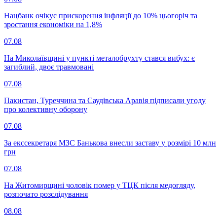
Нацбанк очікує прискорення інфляції до 10% цьогоріч та
зростання економіки на 1,8%
07.08
На Миколаївщині у пункті металобрухту стався вибух: є
загиблий, двоє травмовані
07.08
Пакистан, Туреччина та Саудівська Аравія підписали угоду
про колективну оборону
07.08
За екссекретаря МЗС Банькова внесли заставу у розмірі 10 млн
грн
07.08
На Житомирщині чоловік помер у ТЦК після медогляду,
розпочато розслідування
08.08