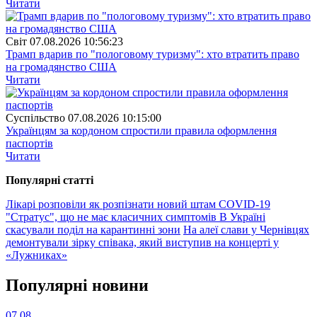
Читати
Свiт
07.08.2026 10:56:23
Трамп вдарив по "пологовому туризму": хто втратить право
на громадянство США
Читати
Суспiльство
07.08.2026 10:15:00
Українцям за кордоном спростили правила оформлення
паспортів
Читати
Популярнi статтi
Лікарі розповіли як розпізнати новий штам COVID-19
"Стратус", що не має класичних симптомів
В Україні
скасували поділ на карантинні зони
На алеї слави у Чернівцях
демонтували зірку співака, який виступив на концерті у
«Лужниках»
Популярнi новини
07.08