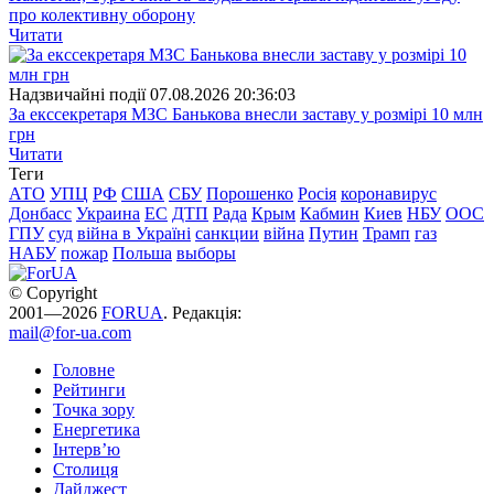
про колективну оборону
Читати
Надзвичайні події
07.08.2026 20:36:03
За екссекретаря МЗС Банькова внесли заставу у розмірі 10 млн
грн
Читати
Теги
АТО
УПЦ
РФ
США
СБУ
Порошенко
Росія
коронавирус
Донбасс
Украина
ЕС
ДТП
Рада
Крым
Кабмин
Киев
НБУ
ООС
ГПУ
суд
війна в Україні
санкции
війна
Путин
Трамп
газ
НАБУ
пожар
Польша
выборы
© Copyright
2001—2026
FORUA
. Редакція:
mail@for-ua.com
Головне
Рейтинги
Точка зору
Енергетика
Інтерв’ю
Столиця
Дайджест