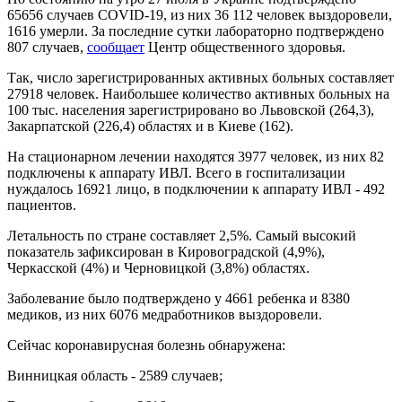
65656 случаев COVID-19, из них 36 112 человек выздоровели,
1616 умерли. За последние сутки лабораторно подтверждено
807 случаев,
сообщает
Центр общественного здоровья.
Так, число зарегистрированных активных больных составляет
27918 человек. Наибольшее количество активных больных на
100 тыс. населения зарегистрировано во Львовской (264,3),
Закарпатской (226,4) областях и в Киеве (162).
На стационарном лечении находятся 3977 человек, из них 82
подключены к аппарату ИВЛ. Всего в госпитализации
нуждалось 16921 лицо, в подключении к аппарату ИВЛ - 492
пациентов.
Летальность по стране составляет 2,5%. Самый высокий
показатель зафиксирован в Кировоградской (4,9%),
Черкасской (4%) и Черновицкой (3,8%) областях.
Заболевание было подтверждено у 4661 ребенка и 8380
медиков, из них 6076 медработников выздоровели.
Сейчас коронавирусная болезнь обнаружена:
Винницкая область - 2589 случаев;