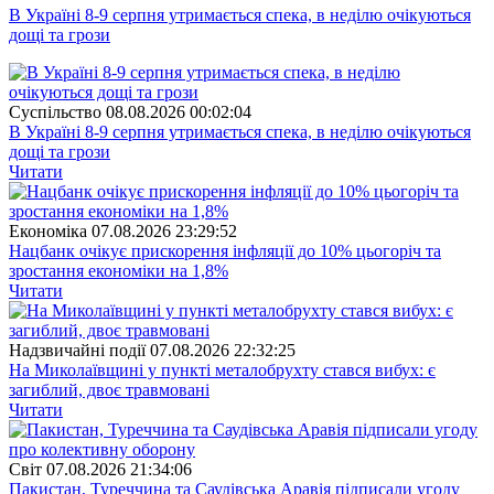
В Україні 8-9 серпня утримається спека, в неділю очікуються
дощі та грози
Суспiльство
08.08.2026 00:02:04
В Україні 8-9 серпня утримається спека, в неділю очікуються
дощі та грози
Читати
Економіка
07.08.2026 23:29:52
Нацбанк очікує прискорення інфляції до 10% цьогоріч та
зростання економіки на 1,8%
Читати
Надзвичайні події
07.08.2026 22:32:25
На Миколаївщині у пункті металобрухту стався вибух: є
загиблий, двоє травмовані
Читати
Свiт
07.08.2026 21:34:06
Пакистан, Туреччина та Саудівська Аравія підписали угоду