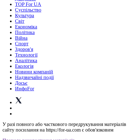
TOP For UA
Суспiльство
Культура
Світ
Економіка
Політика
Війна
Спорт
Здоров'я
Технології
Аналітика
Екологія
Новини компаній
Надзвичайні події
Досьє
ИнфоFor
У разі повного або часткового передрукування матеріалів
сайту посилання на https://for-ua.com є обов'язковим