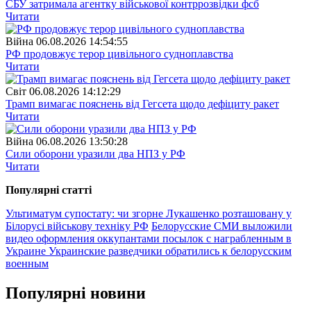
СБУ затримала агентку військової контррозвідки фсб
Читати
Війна
06.08.2026 14:54:55
РФ продовжує терор цивільного судноплавства
Читати
Свiт
06.08.2026 14:12:29
Трамп вимагає пояснень від Гегсета щодо дефіциту ракет
Читати
Війна
06.08.2026 13:50:28
Сили оборони уразили два НПЗ у РФ
Читати
Популярнi статтi
Ультиматум супостату: чи згорне Лукашенко розташовану у
Білорусі військову техніку РФ
Белорусские СМИ выложили
видео оформления оккупантами посылок с награбленным в
Украине
Украинские разведчики обратились к белорусским
военным
Популярнi новини