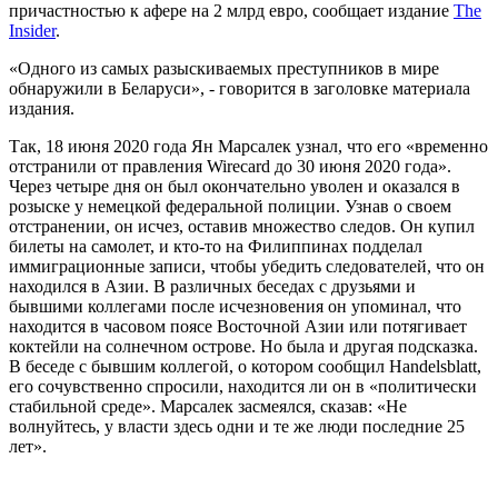
причастностью к афере на 2 млрд евро, сообщает издание
The
Insider
.
«Одного из самых разыскиваемых преступников в мире
обнаружили в Беларуси», - говорится в заголовке материала
издания.
Так, 18 июня 2020 года Ян Марсалек узнал, что его «временно
отстранили от правления Wirecard до 30 июня 2020 года».
Через четыре дня он был окончательно уволен и оказался в
розыске у немецкой федеральной полиции. Узнав о своем
отстранении, он исчез, оставив множество следов. Он купил
билеты на самолет, и кто-то на Филиппинах подделал
иммиграционные записи, чтобы убедить следователей, что он
находился в Азии. В различных беседах с друзьями и
бывшими коллегами после исчезновения он упоминал, что
находится в часовом поясе Восточной Азии или потягивает
коктейли на солнечном острове. Но была и другая подсказка.
В беседе с бывшим коллегой, о котором сообщил Handelsblatt,
его сочувственно спросили, находится ли он в «политически
стабильной среде». Марсалек засмеялся, сказав: «Не
волнуйтесь, у власти здесь одни и те же люди последние 25
лет».