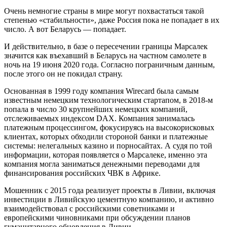
Очень немногие страны в мире могут похвастаться такой
степенью «стабильности», даже Россия пока не попадает в их
число. А вот Беларусь — попадает.
И действительно, в базе о пересечении границы Марсалек
значится как въехавший в Беларусь на частном самолете в
ночь на 19 июня 2020 года. Согласно пограничным данным,
после этого он не покидал страну.
Основанная в 1999 году компания Wirecard была самым
известным немецким технологическим стартапом, в 2018-м
попала в число 30 крупнейших немецких компаний,
отслеживаемых индексом DAX. Компания занималась
платежным процессингом, фокусируясь на высокорисковых
клиентах, которых обходили стороной банки и платежные
системы: нелегальных казино и порносайтах. А судя по той
информации, которая появляется о Марсалеке, именно эта
компания могла заниматься денежными переводами для
финансирования российских ЧВК в Африке.
Мошенник с 2015 года реализует проекты в Ливии, включая
инвестиции в Ливийскую цементную компанию, и активно
взаимодействовал с российскими советниками и
европейскими чиновниками при обсуждении планов
гуманитарного обновления в Ливии.