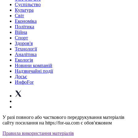
Суспiльство
Культура
Світ
Економіка
Політика
Війна
Спорт
Здоров'я
Технології
Аналітика
Екологія
Новини компаній
Надзвичайні події
Досьє
ИнфоFor
У разі повного або часткового передрукування матеріалів
сайту посилання на https://for-ua.com є обов'язковим
Правила використання матеріалів