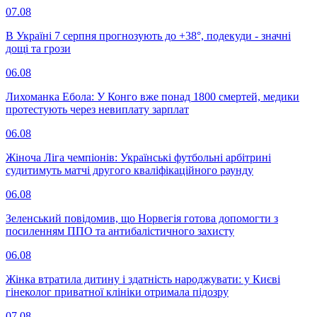
07.08
В Україні 7 серпня прогнозують до +38°, подекуди - значні
дощі та грози
06.08
Лихоманка Ебола: У Конго вже понад 1800 смертей, медики
протестують через невиплату зарплат
06.08
Жіноча Ліга чемпіонів: Українські футбольні арбітрині
судитимуть матчі другого кваліфікаційного раунду
06.08
Зеленський повідомив, що Норвегія готова допомогти з
посиленням ППО та антибалістичного захисту
06.08
Жінка втратила дитину і здатність народжувати: у Києві
гінеколог приватної клініки отримала підозру
07.08