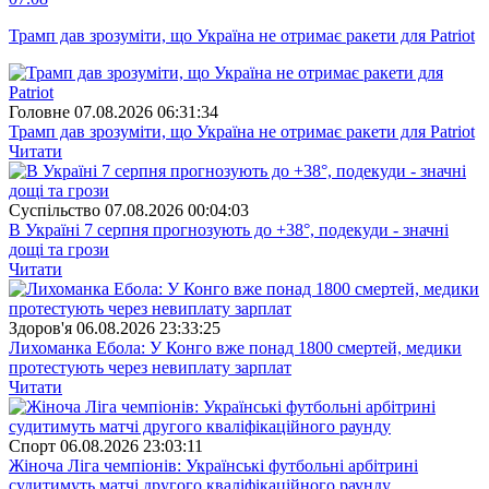
Трамп дав зрозуміти, що Україна не отримає ракети для Patriot
Головне
07.08.2026 06:31:34
Трамп дав зрозуміти, що Україна не отримає ракети для Patriot
Читати
Суспiльство
07.08.2026 00:04:03
В Україні 7 серпня прогнозують до +38°, подекуди - значні
дощі та грози
Читати
Здоров'я
06.08.2026 23:33:25
Лихоманка Ебола: У Конго вже понад 1800 смертей, медики
протестують через невиплату зарплат
Читати
Спорт
06.08.2026 23:03:11
Жіноча Ліга чемпіонів: Українські футбольні арбітрині
судитимуть матчі другого кваліфікаційного раунду