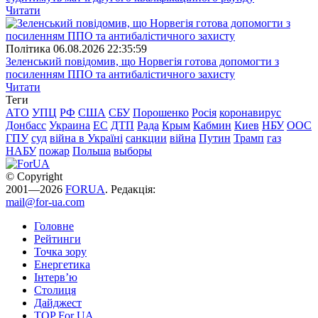
Читати
Полiтика
06.08.2026 22:35:59
Зеленський повідомив, що Норвегія готова допомогти з
посиленням ППО та антибалістичного захисту
Читати
Теги
АТО
УПЦ
РФ
США
СБУ
Порошенко
Росія
коронавирус
Донбасс
Украина
ЕС
ДТП
Рада
Крым
Кабмин
Киев
НБУ
ООС
ГПУ
суд
війна в Україні
санкции
війна
Путин
Трамп
газ
НАБУ
пожар
Польша
выборы
© Copyright
2001—2026
FORUA
. Редакція:
mail@for-ua.com
Головне
Рейтинги
Точка зору
Енергетика
Інтерв’ю
Столиця
Дайджест
TOP For UA