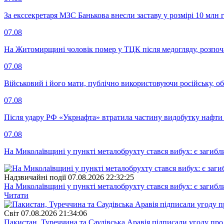
За екссекретаря МЗС Банькова внесли заставу у розмірі 10 млн 
07.08
На Житомирщині чоловік помер у ТЦК після медогляду, розпоч
07.08
Військовий і його мати, публічно використовуючи російську, о
07.08
Після удару РФ «Укрнафта» втратила частину видобутку нафти 
07.08
На Миколаївщині у пункті металобрухту стався вибух: є загибл
Надзвичайні події
07.08.2026 22:32:25
На Миколаївщині у пункті металобрухту стався вибух: є загибл
Читати
Свiт
07.08.2026 21:34:06
Пакистан, Туреччина та Саудівська Аравія підписали угоду пр