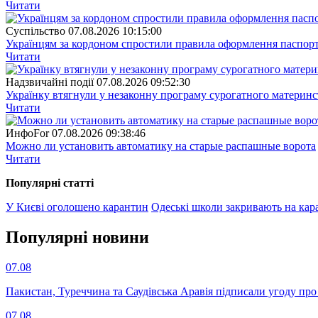
Читати
Суспiльство
07.08.2026 10:15:00
Українцям за кордоном спростили правила оформлення паспорт
Читати
Надзвичайні події
07.08.2026 09:52:30
Українку втягнули у незаконну програму сурогатного материнст
Читати
ИнфоFor
07.08.2026 09:38:46
Можно ли установить автоматику на старые распашные ворота
Читати
Популярнi статтi
У Києві оголошено карантин
Одеські школи закривають на кар
Популярнi новини
07.08
Пакистан, Туреччина та Саудівська Аравія підписали угоду пр
07.08