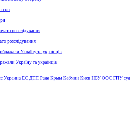
грн
ато розслідування
бражали Україну та українців
сс
Украина
ЕС
ДТП
Рада
Крым
Кабмин
Киев
НБУ
ООС
ГПУ
суд