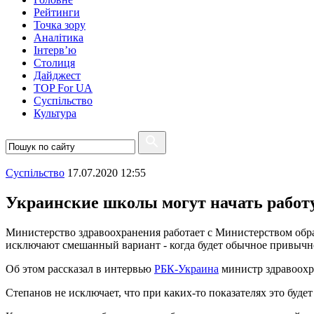
Рейтинги
Точка зору
Аналітика
Інтерв’ю
Столиця
Дайджест
TOP For UA
Суспiльство
Культура
Суспiльство
17.07.2020 12:55
Украинские школы могут начать работ
Министерство здравоохранения работает с Министерством обра
исключают смешанный вариант - когда будет обычное привычн
Об этом рассказал в интервью
РБК-Украина
министр здравоохр
Степанов не исключает, что при каких-то показателях это бу