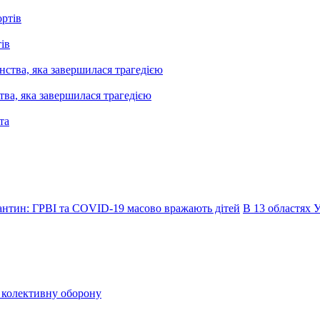
ів
ва, яка завершилася трагедією
антин: ГРВІ та COVID-19 масово вражають дітей
В 13 областях 
о колективну оборону