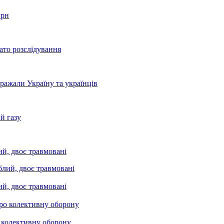
грн
ато розслідування
бражали Україну та українців
й газу
ий, двоє травмовані
ий, двоє травмовані
о колективну оборону