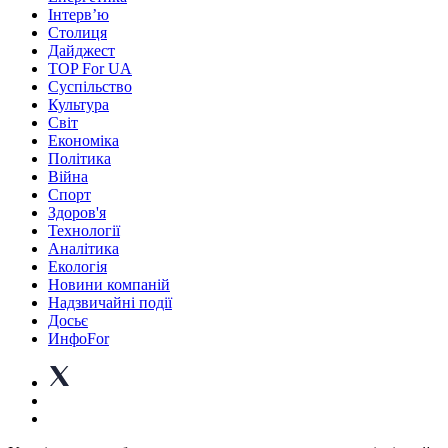
Інтерв’ю
Столиця
Дайджест
TOP For UA
Суспiльство
Культура
Світ
Економіка
Політика
Війна
Спорт
Здоров'я
Технології
Аналітика
Екологія
Новини компаній
Надзвичайні події
Досьє
ИнфоFor