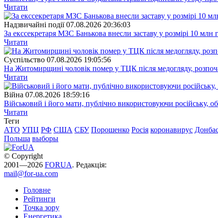
Читати
Надзвичайні події
07.08.2026 20:36:03
За екссекретаря МЗС Банькова внесли заставу у розмірі 10 млн 
Читати
Суспiльство
07.08.2026 19:05:56
На Житомирщині чоловік помер у ТЦК після медогляду, розпоч
Читати
Війна
07.08.2026 18:59:16
Військовий і його мати, публічно використовуючи російську, о
Читати
Теги
АТО
УПЦ
РФ
США
СБУ
Порошенко
Росія
коронавирус
Донба
Польша
выборы
© Copyright
2001—2026
FORUA
. Редакція:
mail@for-ua.com
Головне
Рейтинги
Точка зору
Енергетика