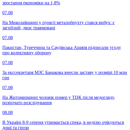
зростання економіки на 1,8%
07.08
На Миколаївщині у пункті металобрухту стався вибух: є
загиблий, двоє травмовані
07.08
Пакистан, Туреччина та Саудівська Аравія підписали угоду
про колективну оборону
07.08
За екссекретаря МЗС Банькова внесли заставу у розмірі 10 млн
грн
07.08
На Житомирщині чоловік помер у ТЦК після медогляду,
розпочато розслідування
08.08
В Україні 8-9 серпня утримається спека, в неділю очікуються
дощі та грози