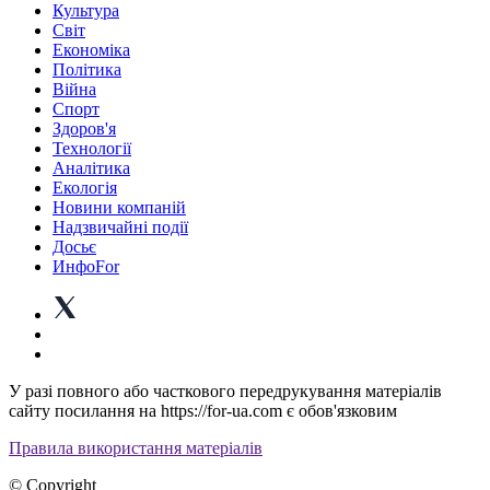
Культура
Світ
Економіка
Політика
Війна
Спорт
Здоров'я
Технології
Аналітика
Екологія
Новини компаній
Надзвичайні події
Досьє
ИнфоFor
У разі повного або часткового передрукування матеріалів
сайту посилання на https://for-ua.com є обов'язковим
Правила використання матеріалів
© Copyright