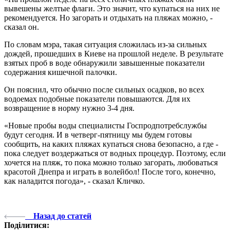
вывешены желтые флаги. Это значит, что купаться на них не
рекомендуется. Но загорать и отдыхать на пляжах можно, -
сказал он.
По словам мэра, такая ситуация сложилась из-за сильных
дождей, прошедших в Киеве на прошлой неделе. В результате
взятых проб в воде обнаружили завышенные показатели
содержания кишечной палочки.
Он пояснил, что обычно после сильных осадков, во всех
водоемах подобные показатели повышаются. Для их
возвращение в норму нужно 3-4 дня.
«Новые пробы воды специалисты Госпродпотребслужбы
будут сегодня. И в четверг-пятницу мы будем готовы
сообщить, на каких пляжах купаться снова безопасно, а где -
пока следует воздержаться от водных процедур. Поэтому, если
хочется на пляж, то пока можно только загорать, любоваться
красотой Днепра и играть в волейбол! После того, конечно,
как наладится погода», - сказал Кличко.
Назад до статей
Поділитися: