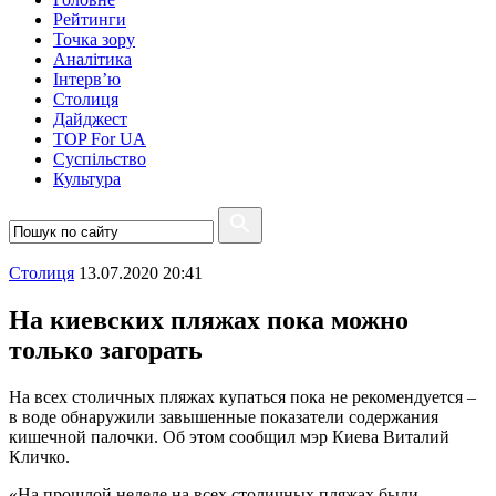
Рейтинги
Точка зору
Аналітика
Інтерв’ю
Столиця
Дайджест
TOP For UA
Суспiльство
Культура
Столиця
13.07.2020 20:41
На киевских пляжах пока можно
только загорать
На всех столичных пляжах купаться пока не рекомендуется –
в воде обнаружили завышенные показатели содержания
кишечной палочки. Об этом сообщил мэр Киева Виталий
Кличко.
«На прошлой неделе на всех столичных пляжах были