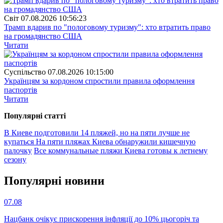
Свiт
07.08.2026 10:56:23
Трамп вдарив по "пологовому туризму": хто втратить право
на громадянство США
Читати
Суспiльство
07.08.2026 10:15:00
Українцям за кордоном спростили правила оформлення
паспортів
Читати
Популярнi статтi
В Киеве подготовили 14 пляжей, но на пяти лучше не
купаться
На пяти пляжах Киева обнаружили кишечную
палочку
Все коммунальные пляжи Киева готовы к летнему
сезону
Популярнi новини
07.08
Нацбанк очікує прискорення інфляції до 10% цьогоріч та