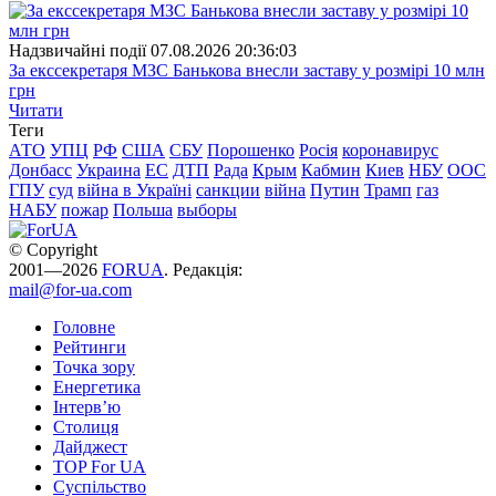
Надзвичайні події
07.08.2026 20:36:03
За екссекретаря МЗС Банькова внесли заставу у розмірі 10 млн
грн
Читати
Теги
АТО
УПЦ
РФ
США
СБУ
Порошенко
Росія
коронавирус
Донбасс
Украина
ЕС
ДТП
Рада
Крым
Кабмин
Киев
НБУ
ООС
ГПУ
суд
війна в Україні
санкции
війна
Путин
Трамп
газ
НАБУ
пожар
Польша
выборы
© Copyright
2001—2026
FORUA
. Редакція:
mail@for-ua.com
Головне
Рейтинги
Точка зору
Енергетика
Інтерв’ю
Столиця
Дайджест
TOP For UA
Суспiльство