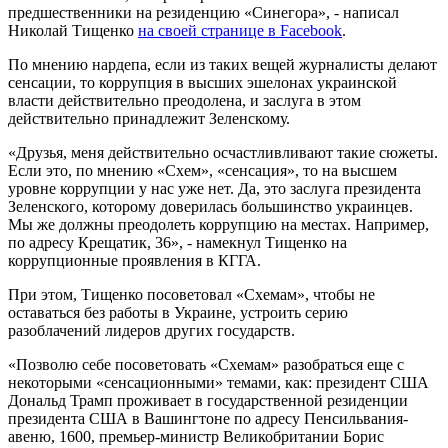
предшественники на резиденцию «Синегора», - написал
Николай Тищенко
на своей странице
в Facebook
.
По мнению нардепа, если из таких вещей журналисты делают
сенсации, то коррупция в высших эшелонах украинской
власти действительно преодолена, и заслуга в этом
действительно принадлежит Зеленскому.
«Друзья, меня действительно осчастливливают такие сюжеты.
Если это, по мнению «Схем», «сенсация», то на высшем
уровне коррупции у нас уже нет. Да, это заслуга президента
Зеленского, которому доверилась большинство украинцев.
Мы же должны преодолеть коррупцию на местах. Например,
по адресу Крещатик, 36», - намекнул Тищенко на
коррупционные проявления в КГГА.
При этом, Тищенко посоветовал «Схемам», чтобы не
оставаться без работы в Украине, устроить серию
разоблачений лидеров других государств.
«Позволю себе посоветовать «Схемам» разобраться еще с
некоторыми «сенсационными» темами, как: президент США
Дональд Трамп проживает в государственной резиденции
президента США в Вашингтоне по адресу Пенсильвания-
авеню, 1600, премьер-министр Великобритании Борис