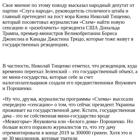
Свое мнение по этому поводу высказал народный депутат от
партии «Слуга народа», руководитель столичного штаба и
главный претендент на пост мэра Киева Николай Тищенко,
который посоветовал журналистам «Схем» найти новую
сенсацию и «разоблачить» президента США Дональда
Трампа, премьер-министров Великобритании Бориса
Джонсона и Канады Джастина Трюдо, которые тоже живут в
государственных резиденциях.
В частности, Николай Тищенко отметил, что резиденция, куда
временно переехал Зеленский – это государственный объект, а
не мини-государства, которые себе за счет
налогоплательщиков создали его предшественники Янукович
и Порошенко.
«Ну что, друзья, журналисты программы «Схемы» высосали
очередную «сенсацию» о том, что сейчас президент Украины
проживает на государственной даче. Кстати, государственная
дача - это не собственная мини-государство вроде
«Межигорье» Януковича или «Белого дома» Порошенко. Но
больше всего поразило журналистов то, что эту дачу
отремонтировали в конце 2019 за 300000 гривен. Хотя это и
не 30 миллионов, которые тратили