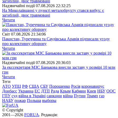
Надзвичайні події
07.08.2026 22:32:25
На Миколаївщині у пункті металобрухту стався вибух: є
загиблий, двоє травмовані
Читати
Свiт
07.08.2026 21:34:06
Пакистан, Туреччина та Саудівська Аравія підписали угоду
про колективну оборону
Читати
Надзвичайні події
07.08.2026 20:36:03
За екссекретаря МЗС Банькова внесли заставу у розмірі 10 млн
грн
Читати
Теги
АТО
УПЦ
РФ
США
СБУ
Порошенко
Росія
коронавирус
Донбасс
Украина
ЕС
ДТП
Рада
Крым
Кабмин
Киев
НБУ
ООС
ГПУ
суд
війна в Україні
санкции
війна
Путин
Трамп
газ
НАБУ
пожар
Польша
выборы
© Copyright
2001—2026
FORUA
. Редакція: