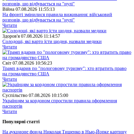
Війна
07.08.2026 11:55:13
На фронті змінилися правила виживання: військовий
розповів, що відбувається на "нулі"
Читати
Здоров'я
07.08.2026 11:14:57
Солодощі, які варто їсти щодня, назвали медики
Читати
Свiт
07.08.2026 10:56:23
Трамп вдарив по "пологовому туризму": хто втратить право
на громадянство США
Читати
Суспiльство
07.08.2026 10:15:00
Українцям за кордоном спростили правила оформлення
паспортів
Читати
Популярнi статтi
На аукционе фонда Николая Тищенко в Нью-Йорке картину