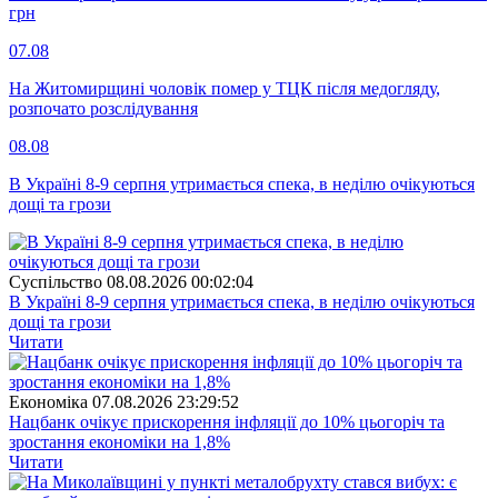
грн
07.08
На Житомирщині чоловік помер у ТЦК після медогляду,
розпочато розслідування
08.08
В Україні 8-9 серпня утримається спека, в неділю очікуються
дощі та грози
Суспiльство
08.08.2026 00:02:04
В Україні 8-9 серпня утримається спека, в неділю очікуються
дощі та грози
Читати
Економіка
07.08.2026 23:29:52
Нацбанк очікує прискорення інфляції до 10% цьогоріч та
зростання економіки на 1,8%
Читати