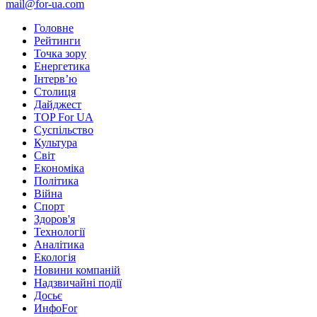
mail@for-ua.com
Головне
Рейтинги
Точка зору
Енергетика
Інтерв’ю
Столиця
Дайджест
TOP For UA
Суспiльство
Культура
Світ
Економіка
Політика
Війна
Спорт
Здоров'я
Технології
Аналітика
Екологія
Новини компаній
Надзвичайні події
Досьє
ИнфоFor