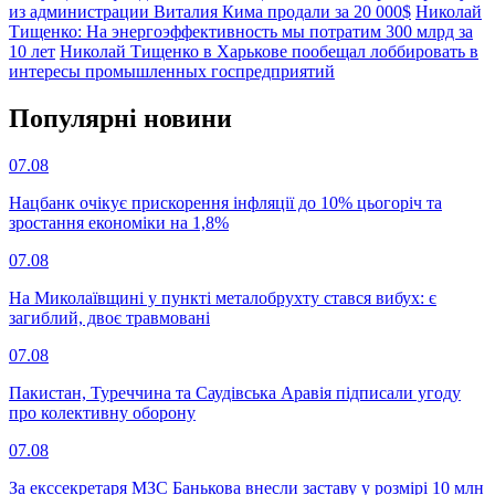
из администрации Виталия Кима продали за 20 000$
Николай
Тищенко: На энергоэффективность мы потратим 300 млрд за
10 лет
Николай Тищенко в Харькове пообещал лоббировать в
интересы промышленных госпредприятий
Популярнi новини
07.08
Нацбанк очікує прискорення інфляції до 10% цьогоріч та
зростання економіки на 1,8%
07.08
На Миколаївщині у пункті металобрухту стався вибух: є
загиблий, двоє травмовані
07.08
Пакистан, Туреччина та Саудівська Аравія підписали угоду
про колективну оборону
07.08
За екссекретаря МЗС Банькова внесли заставу у розмірі 10 млн