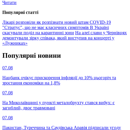
Читати
Популярнi статтi
Лікарі розповіли як розпізнати новий штам COVID-19
"Стратус", що не має класичних симптомів
В Україні
скасували поділ на карантинні зони
На алеї слави у Чернівцях
демонтували зірку співака, який виступив на концерті у
«Лужниках»
Популярнi новини
07.08
Нацбанк очікує прискорення інфляції до 10% цьогоріч та
зростання економіки на 1,8%
07.08
На Миколаївщині у пункті металобрухту стався вибух: є
загиблий, двоє травмовані
07.08
Пакистан, Туреччина та Саудівська Аравія підписали угоду