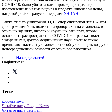
лаборатории Галвестона показали, что 99,8% нового вируса
COVID-19, было убито за один проход через фильтр,
изготовленный из имеющейся в продаже никелевой пены,
нагретой до 200 градусов, передает
УНИАН
.
Также фильтр уничтожил 99,9% спор сибирской язвы. «Этот
фильтр может быть полезен в аэропортах и на самолетах, в
офисных зданиях, школах и круизных лайнерах, чтобы
остановить распространение COVID-19», - рассказывает
Чжифенг Рен, доктор медицинских наук. Ученые также
предлагают настольную модель, способную очищать воздух в
непосредственной близости от офисного работника.
Назад до статей
Поділитися:
Теги:
коронавирус
Читайте нас у Google News
Читайте нас у Telegram