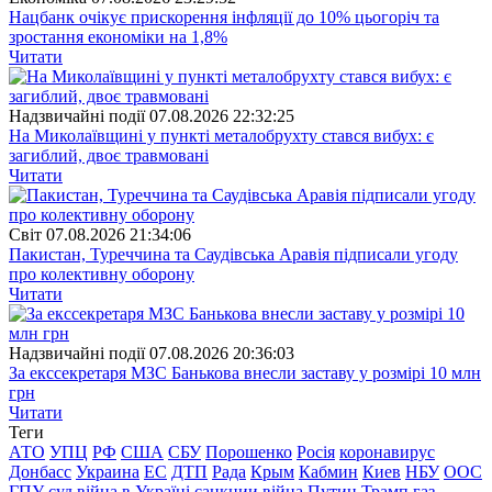
Нацбанк очікує прискорення інфляції до 10% цьогоріч та
зростання економіки на 1,8%
Читати
Надзвичайні події
07.08.2026 22:32:25
На Миколаївщині у пункті металобрухту стався вибух: є
загиблий, двоє травмовані
Читати
Свiт
07.08.2026 21:34:06
Пакистан, Туреччина та Саудівська Аравія підписали угоду
про колективну оборону
Читати
Надзвичайні події
07.08.2026 20:36:03
За екссекретаря МЗС Банькова внесли заставу у розмірі 10 млн
грн
Читати
Теги
АТО
УПЦ
РФ
США
СБУ
Порошенко
Росія
коронавирус
Донбасс
Украина
ЕС
ДТП
Рада
Крым
Кабмин
Киев
НБУ
ООС
ГПУ
суд
війна в Україні
санкции
війна
Путин
Трамп
газ