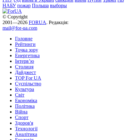
НАБУ
пожар
Польша
выборы
© Copyright
2001—2026
FORUA
. Редакція:
mail@for-ua.com
Головне
Рейтинги
Точка зору
Енергетика
Інтерв’ю
Столиця
Дайджест
TOP For UA
Суспiльство
Культура
Світ
Економіка
Політика
Війна
Спорт
Здоров'я
Технології
Аналітика
Екологія