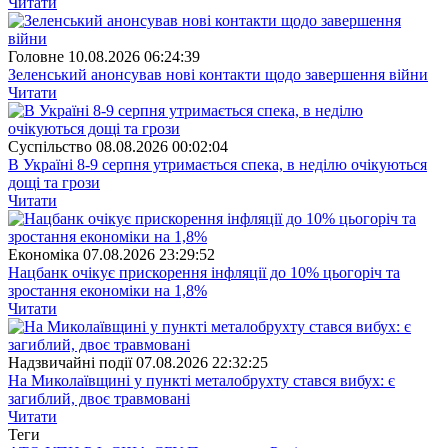
Читати
Головне
10.08.2026 06:24:39
Зеленський анонсував нові контакти щодо завершення війни
Читати
Суспiльство
08.08.2026 00:02:04
В Україні 8-9 серпня утримається спека, в неділю очікуються
дощі та грози
Читати
Економіка
07.08.2026 23:29:52
Нацбанк очікує прискорення інфляції до 10% цьогоріч та
зростання економіки на 1,8%
Читати
Надзвичайні події
07.08.2026 22:32:25
На Миколаївщині у пункті металобрухту стався вибух: є
загиблий, двоє травмовані
Читати
Теги