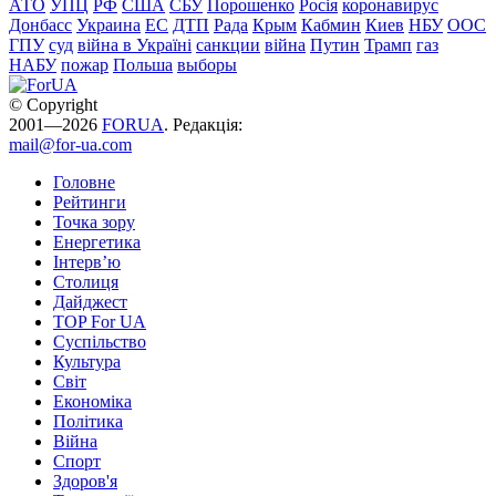
АТО
УПЦ
РФ
США
СБУ
Порошенко
Росія
коронавирус
Донбасс
Украина
ЕС
ДТП
Рада
Крым
Кабмин
Киев
НБУ
ООС
ГПУ
суд
війна в Україні
санкции
війна
Путин
Трамп
газ
НАБУ
пожар
Польша
выборы
© Copyright
2001—2026
FORUA
. Редакція:
mail@for-ua.com
Головне
Рейтинги
Точка зору
Енергетика
Інтерв’ю
Столиця
Дайджест
TOP For UA
Суспiльство
Культура
Світ
Економіка
Політика
Війна
Спорт
Здоров'я