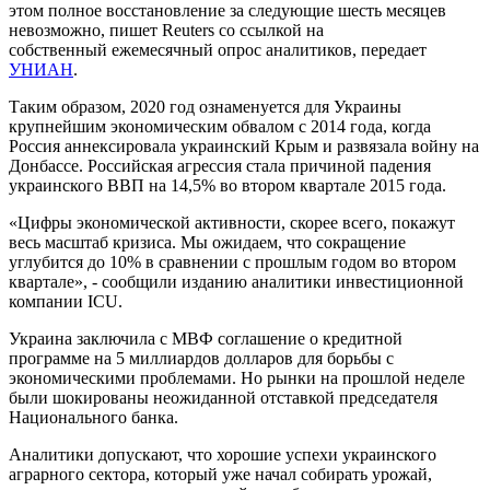
этом полное восстановление за следующие шесть месяцев
невозможно, пишет Reuters со ссылкой на
собственный ежемесячный опрос аналитиков, передает
УНИАН
.
Таким образом, 2020 год ознаменуется для Украины
крупнейшим экономическим обвалом с 2014 года, когда
Россия аннексировала украинский Крым и развязала войну на
Донбассе. Российская агрессия стала причиной падения
украинского ВВП на 14,5% во втором квартале 2015 года.
«Цифры экономической активности, скорее всего, покажут
весь масштаб кризиса. Мы ожидаем, что сокращение
углубится до 10% в сравнении с прошлым годом во втором
квартале», - сообщили изданию аналитики инвестиционной
компании ICU.
Украина заключила с МВФ соглашение о кредитной
программе на 5 миллиардов долларов для борьбы с
экономическими проблемами. Но рынки на прошлой неделе
были шокированы неожиданной отставкой председателя
Национального банка.
Аналитики допускают, что хорошие успехи украинского
аграрного сектора, который уже начал собирать урожай,