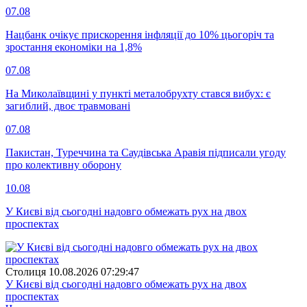
07.08
Нацбанк очікує прискорення інфляції до 10% цьогоріч та
зростання економіки на 1,8%
07.08
На Миколаївщині у пункті металобрухту стався вибух: є
загиблий, двоє травмовані
07.08
Пакистан, Туреччина та Саудівська Аравія підписали угоду
про колективну оборону
10.08
У Києві від сьогодні надовго обмежать рух на двох
проспектах
Столиця
10.08.2026 07:29:47
У Києві від сьогодні надовго обмежать рух на двох
проспектах