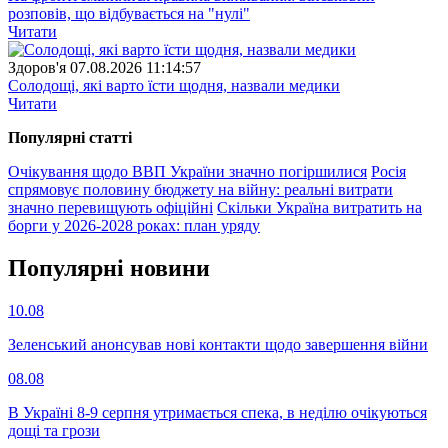
розповів, що відбувається на "нулі"
Читати
Здоров'я
07.08.2026 11:14:57
Солодощі, які варто їсти щодня, назвали медики
Читати
Популярнi статтi
Очікування щодо ВВП України значно погіршилися
Росія
спрямовує половину бюджету на війну: реальні витрати
значно перевищують офіційні
Скільки Україна витратить на
борги у 2026-2028 роках: план уряду
Популярнi новини
10.08
Зеленський анонсував нові контакти щодо завершення війни
08.08
В Україні 8-9 серпня утримається спека, в неділю очікуються
дощі та грози