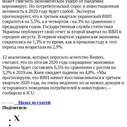
может смягчить экономический ущерб от пандемии
коронавирус. Но потребительский спрос и инвестиционная
активность в 2020 году будет слабой. Эксперты
прогнозируют, что в третьем квартале украинский ВВП
сократится на 5,5%, а в четвертом - на 3% по сравнению с
предыдущим годом. Государственная служба статистики
Украины опубликует свой отчет за второй квартал по ВВП в
середине августа. В первом квартале украинская экономика
сократилась на 1,3% в то время, как в прошлом году в этот
период она возрастала на 2,9%.
12 аналитиков, которых опросило агентство Reuters,
считают, что по итогам 2020 года сокращение экономики
Украины будет составлять 6,5% по сравнению с ростом на
3,2% в 2019-ом. Киев ожидает падение на 4,8%. «Мы
прогнозируем, что ВВП начнет восстанавливаться в третьем
квартале 2020 года, но очень медленно из-за низких доходов и
осторожного поведения потребителей и инвесторов», -
сообщили в ICU.
Назад до статей
Поділитися: