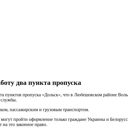
боту два пункта пропуска
абота пунктов пропуска «Дольск», что в Любешовском районе Вол
 службы.
ком, пассажирским и грузовым транспортом.
 могут пройти оформление только граждане Украины и Белорусс
 на это законное право.