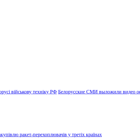
русі військову техніку РФ
Белорусские СМИ выложили видео оф
купівлю ракет-перехоплювачів у третіх країнах