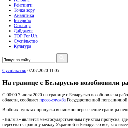
Рейтинги
Точка зору
Аналітика
Інтерв’ю
Столиця
Дайджест
TOP For UA
Суспiльство
Культура
Суспiльство
07.07.2020 11:05
На границе с Беларусью возобновили ра
С 00:00 7 июля 2020 на границе с Беларусью возобновлена ​​р
области, сообщает
пресс-служба
Государственной пограничной
В обоих пунктах пропуска возможно пересечение границы пеш
«Вильча» является межгосударственным пунктом пропуска, где
пересекать границу между Украиной и Беларусью все, кто имеет