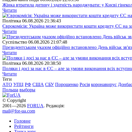
Жінка втратила дитину і здатність народжувати: у Києві гінеко
Читати
Полiтика
06.08.2026 21:36:43
Єврокомісія: Україна може використати кошти кредиту ЄС на за
Читати
Суспiльство
06.08.2026 21:07:48
Президентським указом офіційно встановлено День військ зв'яз
Читати
Полiтика
06.08.2026 20:38:50
Поляки і досі за нас в ЄС – але за умови виконання всіх вступ
Читати
Теги
АТО
УПЦ
РФ
США
СБУ
Порошенко
Росія
коронавирус
Донба
Польша
выборы
© Copyright
2001—2026
FORUA
. Редакція:
mail@for-ua.com
Головне
Рейтинги
Точка зору