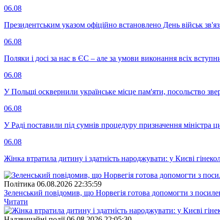
06.08
Президентським указом офіційно встановлено День військ зв'яз
06.08
Поляки і досі за нас в ЄС – але за умови виконання всіх вступ
06.08
У Польщі осквернили українське місце пам'яти, посольство зве
06.08
У Раді поставили під сумнів процедуру призначення міністра ц
06.08
Жінка втратила дитину і здатність народжувати: у Києві гінеко
Полiтика
06.08.2026 22:35:59
Зеленський повідомив, що Норвегія готова допомогти з посил
Читати
Надзвичайні події
06.08.2026 22:05:30