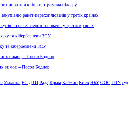
лог приватної клініки отримала підозру
купівлю ракет-перехоплювачів у третіх країнах
ку та кібербезпеки ЗСУ
них вимог, – Посол Боднар
сс
Украина
ЕС
ДТП
Рада
Крым
Кабмин
Киев
НБУ
ООС
ГПУ
суд