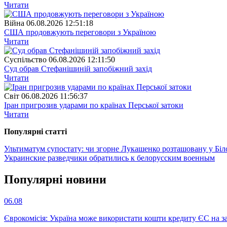
Читати
Війна
06.08.2026 12:51:18
США продовжують переговори з Україною
Читати
Суспiльство
06.08.2026 12:11:50
Суд обрав Стефанішиній запобіжний захід
Читати
Свiт
06.08.2026 11:56:37
Іран пригрозив ударами по країнах Перської затоки
Читати
Популярнi статтi
Ультиматум супостату: чи згорне Лукашенко розташовану у Біло
Украинские разведчики обратились к белорусским военным
Популярнi новини
06.08
Єврокомісія: Україна може використати кошти кредиту ЄС на за