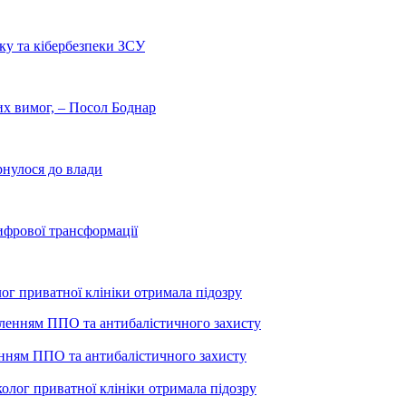
ку та кібербезпеки ЗСУ
них вимог, – Посол Боднар
рнулося до влади
ифрової трансформації
лог приватної клініки отримала підозру
енням ППО та антибалістичного захисту