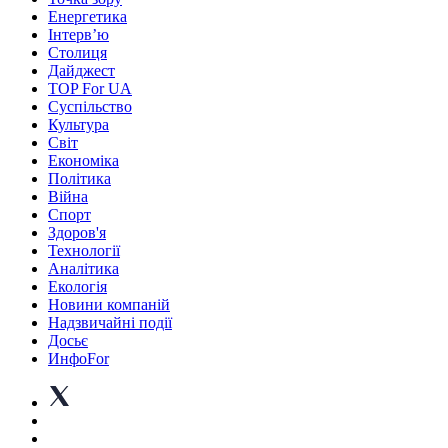
Енергетика
Інтерв’ю
Столиця
Дайджест
TOP For UA
Суспiльство
Культура
Світ
Економіка
Політика
Війна
Спорт
Здоров'я
Технології
Аналітика
Екологія
Новини компаній
Надзвичайні події
Досьє
ИнфоFor