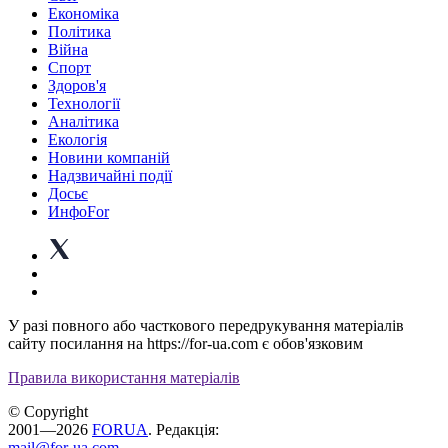
Економіка
Політика
Війна
Спорт
Здоров'я
Технології
Аналітика
Екологія
Новини компаній
Надзвичайні події
Досьє
ИнфоFor
У разі повного або часткового передрукування матеріалів
сайту посилання на https://for-ua.com є обов'язковим
Правила використання матеріалів
© Copyright
2001—2026
FORUA
. Редакція:
mail@for-ua.com