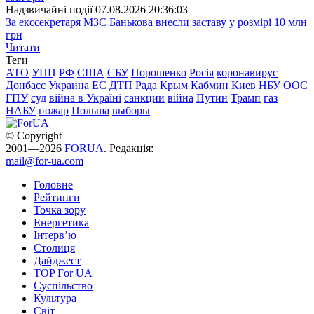
Надзвичайні події
07.08.2026 20:36:03
За екссекретаря МЗС Банькова внесли заставу у розмірі 10 млн
грн
Читати
Теги
АТО
УПЦ
РФ
США
СБУ
Порошенко
Росія
коронавирус
Донбасс
Украина
ЕС
ДТП
Рада
Крым
Кабмин
Киев
НБУ
ООС
ГПУ
суд
війна в Україні
санкции
війна
Путин
Трамп
газ
НАБУ
пожар
Польша
выборы
© Copyright
2001—2026
FORUA
. Редакція:
mail@for-ua.com
Головне
Рейтинги
Точка зору
Енергетика
Інтерв’ю
Столиця
Дайджест
TOP For UA
Суспiльство
Культура
Світ