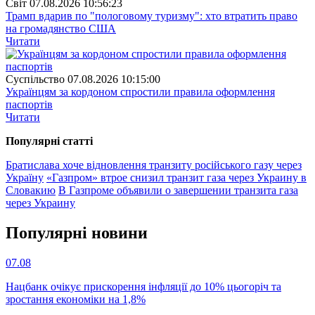
Свiт
07.08.2026 10:56:23
Трамп вдарив по "пологовому туризму": хто втратить право
на громадянство США
Читати
Суспiльство
07.08.2026 10:15:00
Українцям за кордоном спростили правила оформлення
паспортів
Читати
Популярнi статтi
Братислава хоче відновлення транзиту російського газу через
Україну
«Газпром» втрое снизил транзит газа через Украину в
Словакию
В Газпроме объявили о завершении транзита газа
через Украину
Популярнi новини
07.08
Нацбанк очікує прискорення інфляції до 10% цьогоріч та
зростання економіки на 1,8%