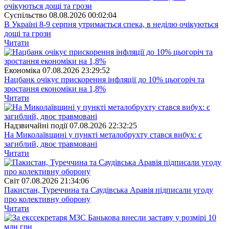
Суспiльство
08.08.2026 00:02:04
В Україні 8-9 серпня утримається спека, в неділю очікуються
дощі та грози
Читати
Економіка
07.08.2026 23:29:52
Нацбанк очікує прискорення інфляції до 10% цьогоріч та
зростання економіки на 1,8%
Читати
Надзвичайні події
07.08.2026 22:32:25
На Миколаївщині у пункті металобрухту стався вибух: є
загиблий, двоє травмовані
Читати
Свiт
07.08.2026 21:34:06
Пакистан, Туреччина та Саудівська Аравія підписали угоду
про колективну оборону
Читати