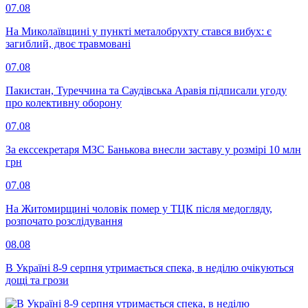
07.08
На Миколаївщині у пункті металобрухту стався вибух: є
загиблий, двоє травмовані
07.08
Пакистан, Туреччина та Саудівська Аравія підписали угоду
про колективну оборону
07.08
За екссекретаря МЗС Банькова внесли заставу у розмірі 10 млн
грн
07.08
На Житомирщині чоловік помер у ТЦК після медогляду,
розпочато розслідування
08.08
В Україні 8-9 серпня утримається спека, в неділю очікуються
дощі та грози