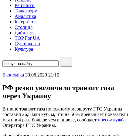
Рейтинги
Точка зору
Аналітика
Інтерв’ю
Столиця
Дайджест
TOP For UA
Суспiльство
Культура
Економіка
30.06.2020 21:10
РФ резко увеличила транзит газа
через Украину
В июне транзит газа по южному маршруту ГТС Украины
составил 26,5 млн куб. м, что на 50% превышает показатели
мая и в 4 раза больше чем в апреле, сообщает
пресс-служба
Оператора ГТС Украины.
«Рост объемов транспортировки газа связан с плановой