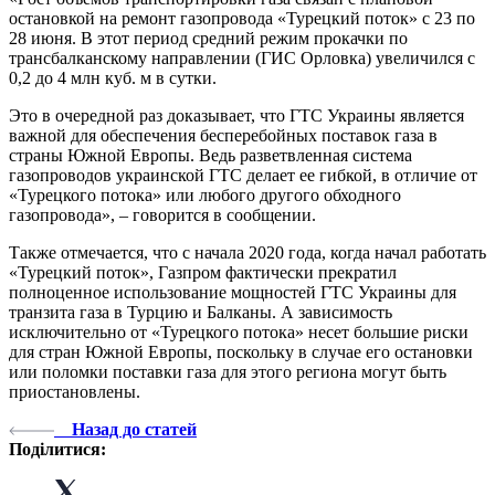
остановкой на ремонт газопровода «Турецкий поток» с 23 по
28 июня. В этот период средний режим прокачки по
трансбалканскому направлении (ГИС Орловка) увеличился с
0,2 до 4 млн куб. м в сутки.
Это в очередной раз доказывает, что ГТС Украины является
важной для обеспечения бесперебойных поставок газа в
страны Южной Европы. Ведь разветвленная система
газопроводов украинской ГТС делает ее гибкой, в отличие от
«Турецкого потока» или любого другого обходного
газопровода», – говорится в сообщении.
Также отмечается, что с начала 2020 года, когда начал работать
«Турецкий поток», Газпром фактически прекратил
полноценное использование мощностей ГТС Украины для
транзита газа в Турцию и Балканы. А зависимость
исключительно от «Турецкого потока» несет большие риски
для стран Южной Европы, поскольку в случае его остановки
или поломки поставки газа для этого региона могут быть
приостановлены.
Назад до статей
Поділитися: