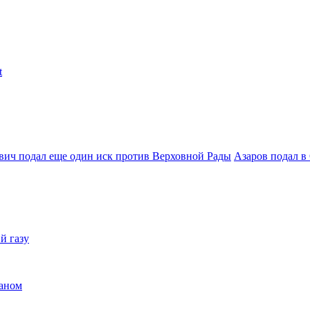
вич подал еще один иск против Верховной Рады
Азаров подал 
й газу
раном