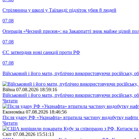
Стрілянина у школі у Таїланді: підліток убив 8 людей
07.08
Операція «Чесний призов»: на Закарпатті зник майже цілий пол
07.08
ЄС затвердив нові санкції проти РФ
07.08
Військовий і його мати, публічно використовуючи російську, о
Війна
07.08.2026 18:59:16
Військовий і його мати, публічно використовуючи російську, о
Читати
Економіка
07.08.2026 18:46:56
Після удару РФ «Укрнафта» втратила частину видобутку нафти 
Читати
Свiт
07.08.2026 15:51:13