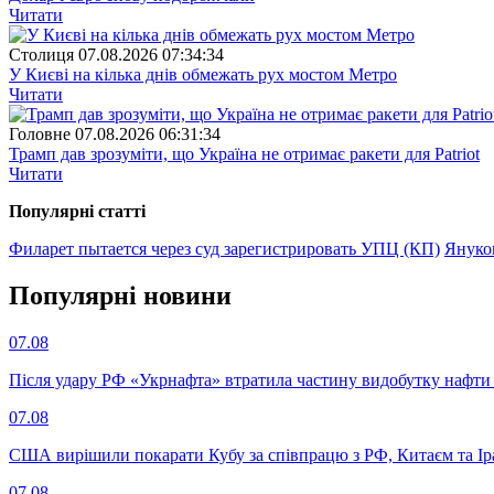
Читати
Столиця
07.08.2026 07:34:34
У Києві на кілька днів обмежать рух мостом Метро
Читати
Головне
07.08.2026 06:31:34
Трамп дав зрозуміти, що Україна не отримає ракети для Patriot
Читати
Популярнi статтi
Филарет пытается через суд зарегистрировать УПЦ (КП)
Януко
Популярнi новини
07.08
Після удару РФ «Укрнафта» втратила частину видобутку нафти 
07.08
США вирішили покарати Кубу за співпрацю з РФ, Китаєм та І
07.08