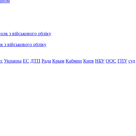
раном
к з військового обліку
сс
Украина
ЕС
ДТП
Рада
Крым
Кабмин
Киев
НБУ
ООС
ГПУ
суд