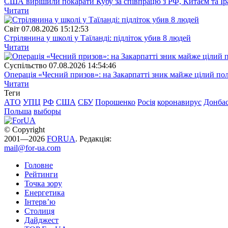
США вирішили покарати Кубу за співпрацю з РФ, Китаєм та І
Читати
Свiт
07.08.2026 15:12:53
Стрілянина у школі у Таїланді: підліток убив 8 людей
Читати
Суспiльство
07.08.2026 14:54:46
Операція «Чесний призов»: на Закарпатті зник майже цілий пол
Читати
Теги
АТО
УПЦ
РФ
США
СБУ
Порошенко
Росія
коронавирус
Донба
Польша
выборы
© Copyright
2001—2026
FORUA
. Редакція:
mail@for-ua.com
Головне
Рейтинги
Точка зору
Енергетика
Інтерв’ю
Столиця
Дайджест