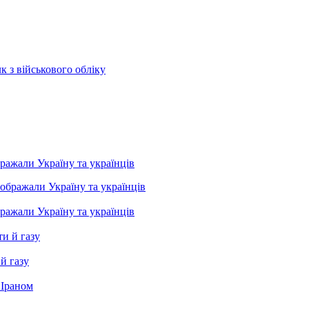
к з військового обліку
бражали Україну та українців
бражали Україну та українців
й газу