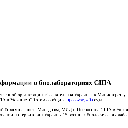
нформации о биолабораториях США
твенной организации «Сознательная Украина» к Министерству 
ША в Украине. Об этом сообщила
пресс-служба
суда.
ой бездеятельность Минздрава, МИД и Посольства США в Украи
ании на территории Украины 15 военных биологических лабор