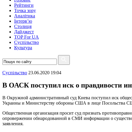
Рейтинги
Точка зору
Аналітика
Інтерв’ю
Столиця
Дайджест
TOP For UA
Суспiльство
Культура
Суспiльство
23.06.2020 19:04
В ОАСК поступил иск о правдивости и
В Окружной административный суд Киева поступил иск общес
Украины и Министерству обороны США в лице Посольства С
Общественная организация просит суд признать противоправн
опровержении обнародованной в СМИ информации о существов
заявления.