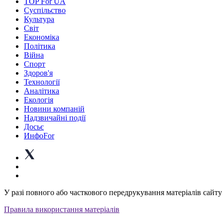
TOP For UA
Суспiльство
Культура
Світ
Економіка
Політика
Війна
Спорт
Здоров'я
Технології
Аналітика
Екологія
Новини компаній
Надзвичайні події
Досьє
ИнфоFor
У разі повного або часткового передрукування матеріалів сайту 
Правила використання матеріалів