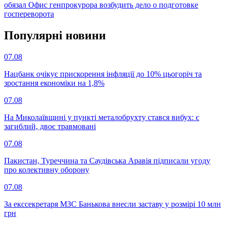
обязал Офис генпрокурора возбудить дело о подготовке
госпереворота
Популярнi новини
07.08
Нацбанк очікує прискорення інфляції до 10% цьогоріч та
зростання економіки на 1,8%
07.08
На Миколаївщині у пункті металобрухту стався вибух: є
загиблий, двоє травмовані
07.08
Пакистан, Туреччина та Саудівська Аравія підписали угоду
про колективну оборону
07.08
За екссекретаря МЗС Банькова внесли заставу у розмірі 10 млн
грн