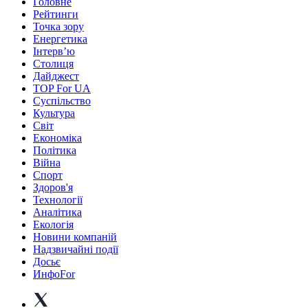
Головне
Рейтинги
Точка зору
Енергетика
Інтерв’ю
Столиця
Дайджест
TOP For UA
Суспiльство
Культура
Світ
Економіка
Політика
Війна
Спорт
Здоров'я
Технології
Аналітика
Екологія
Новини компаній
Надзвичайні події
Досьє
ИнфоFor