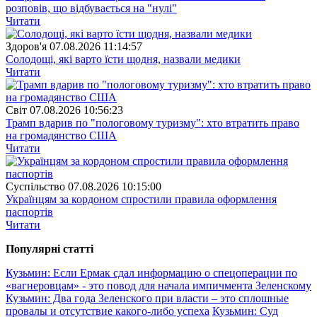
розповів, що відбувається на "нулі"
Читати
Здоров'я
07.08.2026 11:14:57
Солодощі, які варто їсти щодня, назвали медики
Читати
Свiт
07.08.2026 10:56:23
Трамп вдарив по "пологовому туризму": хто втратить право
на громадянство США
Читати
Суспiльство
07.08.2026 10:15:00
Українцям за кордоном спростили правила оформлення
паспортів
Читати
Популярнi статтi
Кузьмин: Если Ермак сдал информацию о спецоперации по
«вагнеровцам» - это повод для начала импичмента Зеленскому
Кузьмин: Два года Зеленского при власти – это сплошные
провалы и отсутствие какого-либо успеха
Кузьмин: Суд