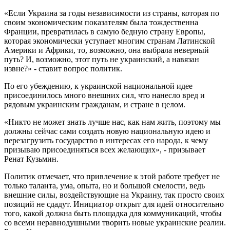
«Если Украина за годы независимости из страны, которая по
своим экономическим показателям была тождественна
Франции, превратилась в самую бедную страну Европы,
которая экономически уступает многим странам Латинской
Америки и Африки, то, возможно, она выбрала неверный
путь? И, возможно, этот путь не украинский, а навязан
извне?» - ставит вопрос политик.
По его убеждению, к украинской национальной идее
присоединилось много внешних сил, что нанесло вред и
рядовым украинским гражданам, и стране в целом.
«Никто не может знать лучше нас, как нам жить, поэтому мы
должны сейчас сами создать новую национальную идею и
перезагрузить государство в интересах его народа, к чему
призываю присоединяться всех желающих», - призывает
Ренат Кузьмин.
Политик отмечает, что привлечение к этой работе требует не
только таланта, ума, опыта, но и большой смелости, ведь
внешние силы, воздействующие на Украину, так просто своих
позиций не сдадут. Инициатор открыт для идей относительно
того, какой должна быть площадка для коммуникаций, чтобы
со всеми неравнодушными творить новые украинские реалии.