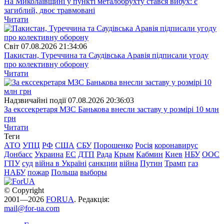
На Миколаївщині у пункті металобрухту стався вибух: є
загиблий, двоє травмовані
Читати
Свiт
07.08.2026 21:34:06
Пакистан, Туреччина та Саудівська Аравія підписали угоду
про колективну оборону
Читати
Надзвичайні події
07.08.2026 20:36:03
За екссекретаря МЗС Банькова внесли заставу у розмірі 10 млн
грн
Читати
Теги
АТО
УПЦ
РФ
США
СБУ
Порошенко
Росія
коронавирус
Донбасс
Украина
ЕС
ДТП
Рада
Крым
Кабмин
Киев
НБУ
ООС
ГПУ
суд
війна в Україні
санкции
війна
Путин
Трамп
газ
НАБУ
пожар
Польша
выборы
© Copyright
2001—2026
FORUA
. Редакція:
mail@for-ua.com