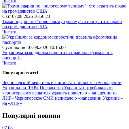
Читати
Свiт
07.08.2026 10:56:23
Трамп вдарив по "пологовому туризму": хто втратить право
на громадянство США
Читати
Суспiльство
07.08.2026 10:15:00
Українцям за кордоном спростили правила оформлення
паспортів
Читати
Популярнi статтi
Черногорский вещатель извинился за новость о «нападении
Украины на ЛНР»
Посольство Украины потребовало от
черногорского вещателя удалить новость о «нападении на
ЛНР»
Черногорское СМИ написало о «нападении Украины»
на «ЛНР»
Популярнi новини
07.08