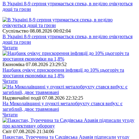
В Україні 8-9 серпня утримається спека, в неділю очікуються
дощі та грози
Суспiльство
08.08.2026 00:02:04
В Україні 8-9 серпня утримається спека, в неділю очікуються
дощі та грози
Читати
Економіка
07.08.2026 23:29:52
Нацбанк очікує прискорення інфляції до 10% цьогоріч та
зростання економіки на 1,8%
Читати
Надзвичайні події
07.08.2026 22:32:25
На Миколаївщині у пункті металобрухту стався вибух: є
загиблий, двоє травмовані
Читати
Свiт
07.08.2026 21:34:06
Пакистан, Туреччина та Саудівська Аравія підписали угоду