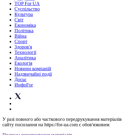
TOP For UA
Суспiльство
Культура
Світ
Економіка
Політика
Війна
Спорт
Здоров'я
Технології
Аналітика
Екологія
Новини компаній
Надзвичайні події
Досьє
ИнфоFor
У разі повного або часткового передрукування матеріалів
сайту посилання на https://for-ua.com є обов'язковим
Правила використання матеріалів