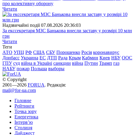
про колективну оборону
Читати
Надзвичайні події
07.08.2026 20:36:03
За екссекретаря МЗС Банькова внесли заставу у розмірі 10 млн
грн
Читати
Теги
АТО
УПЦ
РФ
США
СБУ
Порошенко
Росія
коронавирус
Донбасс
Украина
ЕС
ДТП
Рада
Крым
Кабмин
Киев
НБУ
ООС
ГПУ
суд
війна в Україні
санкции
війна
Путин
Трамп
газ
НАБУ
пожар
Польша
выборы
© Copyright
2001—2026
FORUA
. Редакція:
mail@for-ua.com
Головне
Рейтинги
Точка зору
Енергетика
Інтерв’ю
Столиця
Дайджест