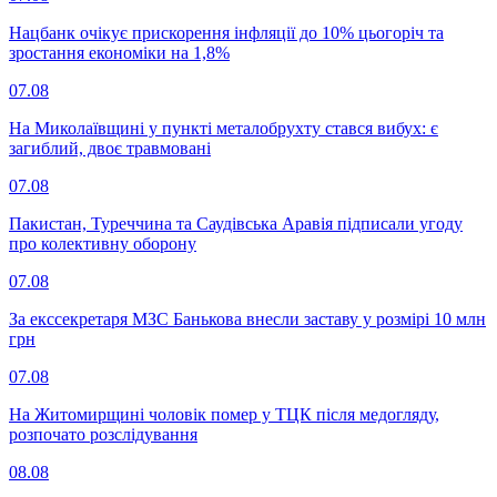
Нацбанк очікує прискорення інфляції до 10% цьогоріч та
зростання економіки на 1,8%
07.08
На Миколаївщині у пункті металобрухту стався вибух: є
загиблий, двоє травмовані
07.08
Пакистан, Туреччина та Саудівська Аравія підписали угоду
про колективну оборону
07.08
За екссекретаря МЗС Банькова внесли заставу у розмірі 10 млн
грн
07.08
На Житомирщині чоловік помер у ТЦК після медогляду,
розпочато розслідування
08.08