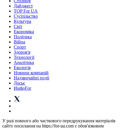
Столиця
Дайджест
TOP For UA
Суспiльство
Культура
Світ
Економіка
Політика
Війна
Спорт
Здоров'я
Технології
Аналітика
Екологія
Новини компаній
Надзвичайні події
Досьє
ИнфоFor
У разі повного або часткового передрукування матеріалів
сайту посилання на https://for-ua.com є обов'язковим