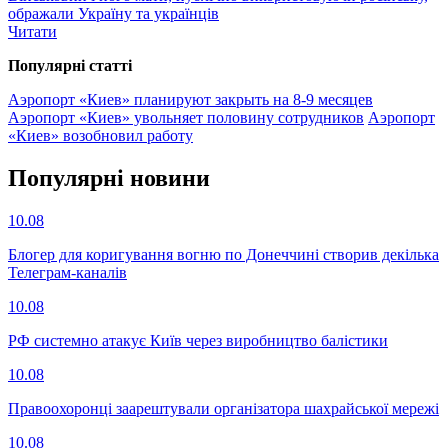
ображали Україну та українців
Читати
Популярнi статтi
Аэропорт «Киев» планируют закрыть на 8-9 месяцев
Аэропорт «Киев» увольняет половину сотрудников
Аэропорт
«Киев» возобновил работу
Популярнi новини
10.08
Блогер для коригування вогню по Донеччині створив декілька
Телеграм-каналів
10.08
РФ системно атакує Київ через виробництво балістики
10.08
Правоохоронці заарештували організатора шахрайської мережі
10.08