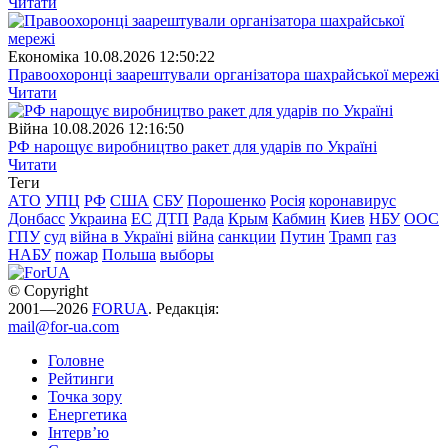
Читати
Економіка
10.08.2026 12:50:22
Правоохоронці заарештували організатора шахрайської мережі
Читати
Війна
10.08.2026 12:16:50
РФ нарощує виробництво ракет для ударів по Україні
Читати
Теги
АТО
УПЦ
РФ
США
СБУ
Порошенко
Росія
коронавирус
Донбасс
Украина
ЕС
ДТП
Рада
Крым
Кабмин
Киев
НБУ
ООС
ГПУ
суд
війна в Україні
війна
санкции
Путин
Трамп
газ
НАБУ
пожар
Польша
выборы
© Copyright
2001—2026
FORUA
. Редакція:
mail@for-ua.com
Головне
Рейтинги
Точка зору
Енергетика
Інтерв’ю