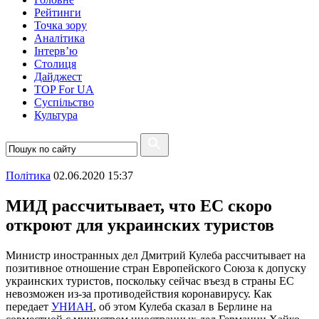
Рейтинги
Точка зору
Аналітика
Інтерв’ю
Столиця
Дайджест
TOP For UA
Суспiльство
Культура
Полiтика
02.06.2020 15:37
МИД рассчитывает, что ЕС скоро
откроют для украинских туристов
Министр иностранных дел Дмитрий Кулеба рассчитывает на
позитивное отношение стран Европейского Союза к допуску
украинских туристов, поскольку сейчас въезд в страны ЕС
невозможен из-за противодействия коронавирусу. Как
передает
УНИАН
, об этом Кулеба сказал в Берлине на