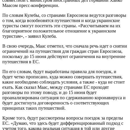
совместной с министром иностранных дел Германии Хайко
Маасом пресс-конференции.
По словам Кулебы, со странами Евросоюза ведутся разговоры
о том, когда возобновятся путешествия и когда украинские
туристы смогут посетить эти страны. «Рассчитываем на их
благоприятное положительное отношение к украинским
туристам», - заявил Кулеба.
В свою очередь, Маас отметил, что сначала речь идет о снятии
ограничений на путешествия для граждан стран Евросоюза,
поскольку до 15 июня действуют ограничения на внутренние
путешествия в ЕС.
По его словам, будут выработаны правила для поездок, и
будет четко прописано, куда можно совершать путешествия,
какие необходимо соблюдать условия, а также - куда не стоит
ехать. Как сказал Маас, между странами ЕС проходят
разговоры по этому поводу, и до 15 июня будет
проанализирована ситуация по сдерживанию коронавируса и
будет достигнута договоренность о соответствующих
принципах таких путешествий.
Кроме того, будут рассмотрены вопросы поездок за пределы
ЕС. «Думаю, что здесь будет дифференцированный подход с
учетом того, какова реальная ситуация в той или другие