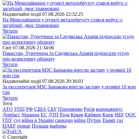
Надзвичайні події
07.08.2026 22:32:25
На Миколаївщині у пункті металобрухту стався вибух: є
загиблий, двоє травмовані
Читати
Свiт
07.08.2026 21:34:06
Пакистан, Туреччина та Саудівська Аравія підписали угоду
про колективну оборону
Читати
Надзвичайні події
07.08.2026 20:36:03
За екссекретаря МЗС Банькова внесли заставу у розмірі 10 млн
грн
Читати
Теги
АТО
УПЦ
РФ
США
СБУ
Порошенко
Росія
коронавирус
Донбасс
Украина
ЕС
ДТП
Рада
Крым
Кабмин
Киев
НБУ
ООС
ГПУ
суд
війна в Україні
санкции
війна
Путин
Трамп
газ
НАБУ
пожар
Польша
выборы
© Copyright