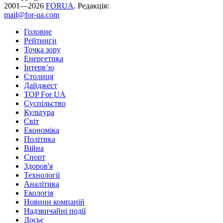
2001—2026
FORUA
. Редакція:
mail@for-ua.com
Головне
Рейтинги
Точка зору
Енергетика
Інтерв’ю
Столиця
Дайджест
TOP For UA
Суспiльство
Культура
Світ
Економіка
Політика
Війна
Спорт
Здоров'я
Технології
Аналітика
Екологія
Новини компаній
Надзвичайні події
Досьє