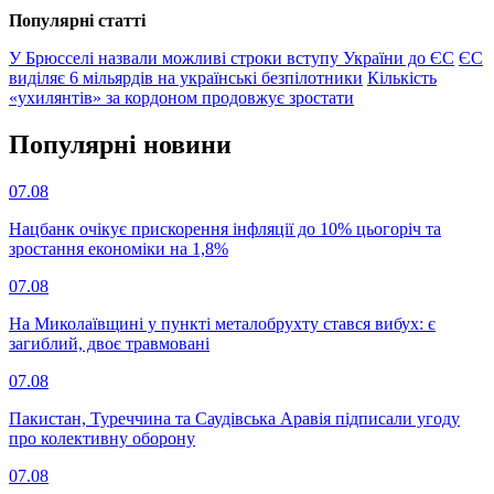
Популярнi статтi
У Брюсселі назвали можливі строки вступу України до ЄС
ЄС
виділяє 6 мільярдів на українські безпілотники
Кількість
«ухилянтів» за кордоном продовжує зростати
Популярнi новини
07.08
Нацбанк очікує прискорення інфляції до 10% цьогоріч та
зростання економіки на 1,8%
07.08
На Миколаївщині у пункті металобрухту стався вибух: є
загиблий, двоє травмовані
07.08
Пакистан, Туреччина та Саудівська Аравія підписали угоду
про колективну оборону
07.08