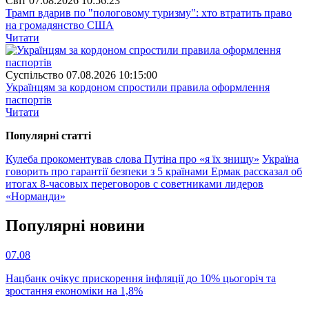
Свiт
07.08.2026 10:56:23
Трамп вдарив по "пологовому туризму": хто втратить право
на громадянство США
Читати
Суспiльство
07.08.2026 10:15:00
Українцям за кордоном спростили правила оформлення
паспортів
Читати
Популярнi статтi
Кулеба прокоментував слова Путіна про «я їх знищу»
Україна
говорить про гарантії безпеки з 5 країнами
Ермак рассказал об
итогах 8-часовых переговоров с советниками лидеров
«Норманди»
Популярнi новини
07.08
Нацбанк очікує прискорення інфляції до 10% цьогоріч та
зростання економіки на 1,8%