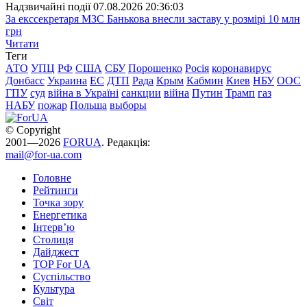
Надзвичайні події
07.08.2026 20:36:03
За екссекретаря МЗС Банькова внесли заставу у розмірі 10 млн
грн
Читати
Теги
АТО
УПЦ
РФ
США
СБУ
Порошенко
Росія
коронавирус
Донбасс
Украина
ЕС
ДТП
Рада
Крым
Кабмин
Киев
НБУ
ООС
ГПУ
суд
війна в Україні
санкции
війна
Путин
Трамп
газ
НАБУ
пожар
Польша
выборы
© Copyright
2001—2026
FORUA
. Редакція:
mail@for-ua.com
Головне
Рейтинги
Точка зору
Енергетика
Інтерв’ю
Столиця
Дайджест
TOP For UA
Суспiльство
Культура
Світ