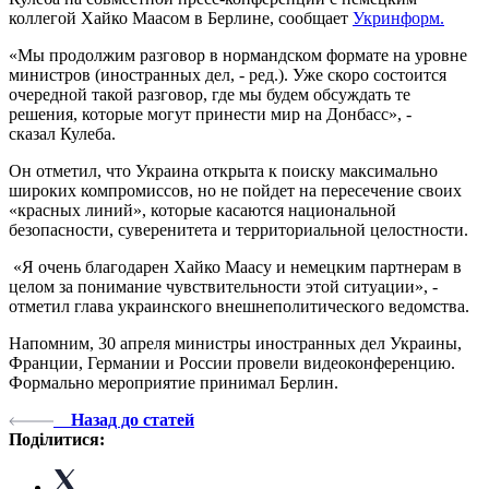
коллегой Хайко Маасом в Берлине, сообщает
Укринформ.
«Мы продолжим разговор в нормандском формате на уровне
министров (иностранных дел, - ред.). Уже скоро состоится
очередной такой разговор, где мы будем обсуждать те
решения, которые могут принести мир на Донбасс», -
сказал Кулеба.
Он отметил, что Украина открыта к поиску максимально
широких компромиссов, но не пойдет на пересечение своих
«красных линий», которые касаются национальной
безопасности, суверенитета и территориальной целостности.
«Я очень благодарен Хайко Маасу и немецким партнерам в
целом за понимание чувствительности этой ситуации», -
отметил глава украинского внешнеполитического ведомства.
Напомним, 30 апреля министры иностранных дел Украины,
Франции, Германии и России провели видеоконференцию.
Формально мероприятие принимал Берлин.
Назад до статей
Поділитися: