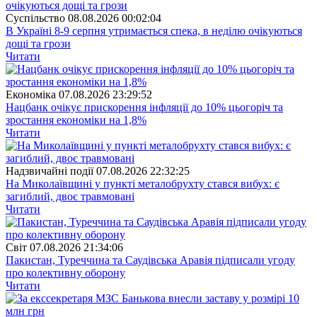
Суспiльство
08.08.2026 00:02:04
В Україні 8-9 серпня утримається спека, в неділю очікуються
дощі та грози
Читати
Економіка
07.08.2026 23:29:52
Нацбанк очікує прискорення інфляції до 10% цьогоріч та
зростання економіки на 1,8%
Читати
Надзвичайні події
07.08.2026 22:32:25
На Миколаївщині у пункті металобрухту стався вибух: є
загиблий, двоє травмовані
Читати
Свiт
07.08.2026 21:34:06
Пакистан, Туреччина та Саудівська Аравія підписали угоду
про колективну оборону
Читати