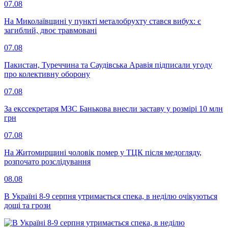
07.08
На Миколаївщині у пункті металобрухту стався вибух: є
загиблий, двоє травмовані
07.08
Пакистан, Туреччина та Саудівська Аравія підписали угоду
про колективну оборону
07.08
За екссекретаря МЗС Банькова внесли заставу у розмірі 10 млн
грн
07.08
На Житомирщині чоловік помер у ТЦК після медогляду,
розпочато розслідування
08.08
В Україні 8-9 серпня утримається спека, в неділю очікуються
дощі та грози