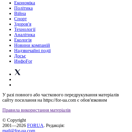
Економіка
Політика
Війна
Спорт
Здоров'я
Технології
Аналітика
Екологія
Новини компаній
Надзвичайні події
Досьє
ИнфоFor
У разі повного або часткового передрукування матеріалів
сайту посилання на https://for-ua.com є обов'язковим
Правила використання матеріалів
© Copyright
2001—2026
FORUA
. Редакція:
mail@for-ua.com