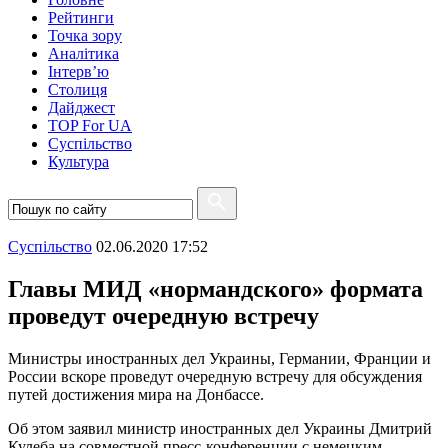
Рейтинги
Точка зору
Аналітика
Інтерв’ю
Столиця
Дайджест
TOP For UA
Суспiльство
Культура
Суспiльство
02.06.2020 17:52
Главы МИД «нормандского» формата
проведут очередную встречу
Министры иностранных дел Украины, Германии, Франции и
России вскоре проведут очередную встречу для обсуждения
путей достижения мира на Донбассе.
Об этом заявил министр иностранных дел Украины Дмитрий
Кулеба на совместной пресс-конференции с немецким