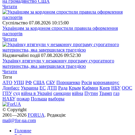
на громадянство США
Читати
Суспiльство
07.08.2026 10:15:00
Українцям за кордоном спростили правила оформлення
паспортів
Читати
Надзвичайні події
07.08.2026 09:52:30
Українку втягнули у незаконну програму сурогатного
материнства, яка завершилася трагедією
Читати
Теги
АТО
УПЦ
РФ
США
СБУ
Порошенко
Росія
коронавирус
Донбасс
Украина
ЕС
ДТП
Рада
Крым
Кабмин
Киев
НБУ
ООС
ГПУ
суд
війна в Україні
санкции
війна
Путин
Трамп
газ
НАБУ
пожар
Польша
выборы
© Copyright
2001—2026
FORUA
. Редакція:
mail@for-ua.com
Головне