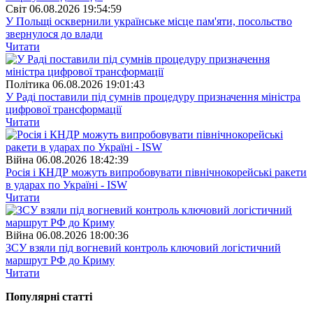
Свiт
06.08.2026 19:54:59
У Польщі осквернили українське місце пам'яти, посольство
звернулося до влади
Читати
Полiтика
06.08.2026 19:01:43
У Раді поставили під сумнів процедуру призначення міністра
цифрової трансформації
Читати
Війна
06.08.2026 18:42:39
Росія і КНДР можуть випробовувати північнокорейські ракети
в ударах по Україні - ISW
Читати
Війна
06.08.2026 18:00:36
ЗСУ взяли під вогневий контроль ключовий логістичний
маршрут РФ до Криму
Читати
Популярнi статтi