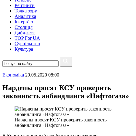
Рейтинги
Точка зору
Аналітика
Інтерв’ю
Столиця
Дайджест
TOP For UA
Суспiльство
Культура
Економіка
29.05.2020 08:00
Нардепы просят КСУ проверить
законность анбандлинга «Нафтогаза»
Нардепы просят КСУ проверить законность
анбандлинга «Нафтогаза»
В Конституционный суд Украины поступило