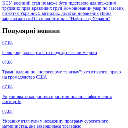
КСУ: воєнний стан не може бути підставою для звуження
трудових прав вразливих груп
Комбінований удар по газових
об’єктах України: 5 загиблих, десятки поранених
Війна
забрала життя 312 співробітників "Нафтогазу України"
Популярнi новини
07.08
Солодощі, які варто їсти щодня, назвали медики
07.08
Трамп вдарив по "пологовому туризму": хто втратить право
на громадянство США
07.08
Українцям за кордоном спростили правила оформлення
паспортів
07.08
Українку втягнули у незаконну програму сурогатного
материнства, яка завершилася трагедією