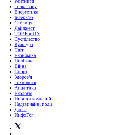
Рейтинги
Точка зору
Енергетика
Інтерв’ю
Столиця
Дайджест
TOP For UA
Суспiльство
Культура
Світ
Економіка
Політика
Війна
Спорт
Здоров'я
Технології
Аналітика
Екологія
Новини компаній
Надзвичайні події
Досьє
ИнфоFor