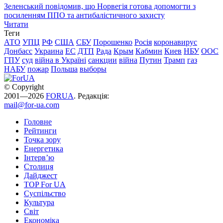
Зеленський повідомив, що Норвегія готова допомогти з
посиленням ППО та антибалістичного захисту
Читати
Теги
АТО
УПЦ
РФ
США
СБУ
Порошенко
Росія
коронавирус
Донбасс
Украина
ЕС
ДТП
Рада
Крым
Кабмин
Киев
НБУ
ООС
ГПУ
суд
війна в Україні
санкции
війна
Путин
Трамп
газ
НАБУ
пожар
Польша
выборы
© Copyright
2001—2026
FORUA
. Редакція:
mail@for-ua.com
Головне
Рейтинги
Точка зору
Енергетика
Інтерв’ю
Столиця
Дайджест
TOP For UA
Суспiльство
Культура
Світ
Економіка