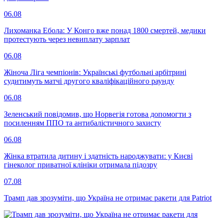
06.08
Лихоманка Ебола: У Конго вже понад 1800 смертей, медики
протестують через невиплату зарплат
06.08
Жіноча Ліга чемпіонів: Українські футбольні арбітрині
судитимуть матчі другого кваліфікаційного раунду
06.08
Зеленський повідомив, що Норвегія готова допомогти з
посиленням ППО та антибалістичного захисту
06.08
Жінка втратила дитину і здатність народжувати: у Києві
гінеколог приватної клініки отримала підозру
07.08
Трамп дав зрозуміти, що Україна не отримає ракети для Patriot