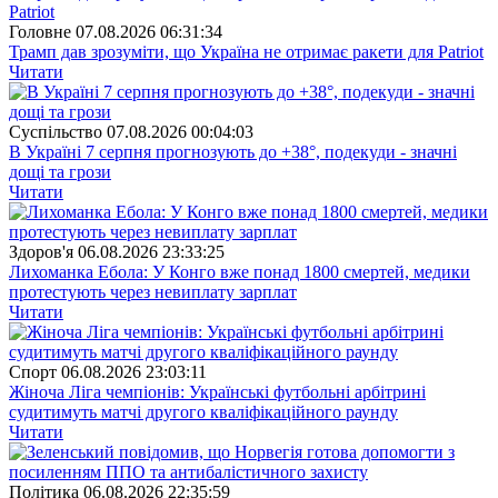
Головне
07.08.2026 06:31:34
Трамп дав зрозуміти, що Україна не отримає ракети для Patriot
Читати
Суспiльство
07.08.2026 00:04:03
В Україні 7 серпня прогнозують до +38°, подекуди - значні
дощі та грози
Читати
Здоров'я
06.08.2026 23:33:25
Лихоманка Ебола: У Конго вже понад 1800 смертей, медики
протестують через невиплату зарплат
Читати
Спорт
06.08.2026 23:03:11
Жіноча Ліга чемпіонів: Українські футбольні арбітрині
судитимуть матчі другого кваліфікаційного раунду
Читати
Полiтика
06.08.2026 22:35:59