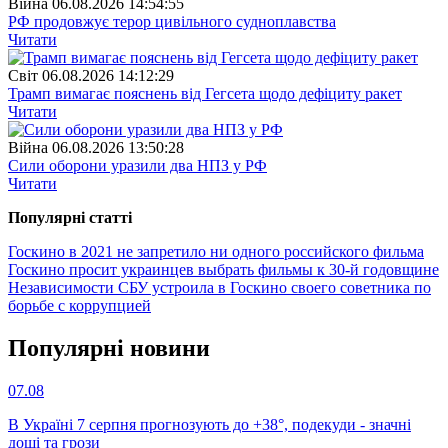
Війна
06.08.2026 14:54:55
РФ продовжує терор цивільного судноплавства
Читати
Свiт
06.08.2026 14:12:29
Трамп вимагає пояснень від Гегсета щодо дефіциту ракет
Читати
Війна
06.08.2026 13:50:28
Сили оборони уразили два НПЗ у РФ
Читати
Популярнi статтi
Госкино в 2021 не запретило ни одного российского фильма
Госкино просит украинцев выбрать фильмы к 30-й годовщине
Независимости
СБУ устроила в Госкино своего советника по
борьбе с коррупцией
Популярнi новини
07.08
В Україні 7 серпня прогнозують до +38°, подекуди - значні
дощі та грози