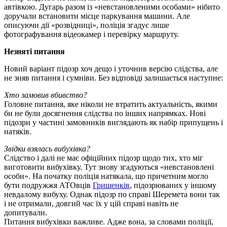
автівкою. Дугарь разом із «невстановленими особами» нібито
доручали встановити місце паркування машини. Але
описуючи дії «розвідниці», поліція згадує лише
фотографування відеокамер і перевірку маршруту.
Незняті питання
Новий варіант підозр хоч дещо і уточнив версію слідства, але
не зняв питання і сумніви. Без відповіді залишається наступне:
Хто замовив вбивство?
Головне питання, яке ніколи не втратить актуальність, якими
би не були досягнення слідства по інших напрямках. Нові
підозри у частині замовників виглядають як набір припущень і
натяків.
Звідки взялась вибухівка?
Слідство і далі не має офіційних підозр щодо тих, хто міг
виготовити вибухівку. Тут знову згадуються «невстановлені
особи». На початку поліція натякала, що причетним могло
бути подружжя АТОвців
Грищенків
, підозрюваних у іншому
невдалому вибуху. Однак підозр по справі Шеремета вони так
і не отримали, довгий час їх у цій справі навіть не
допитували.
Питання вибухівки важливе. Адже вона, за словами поліції,