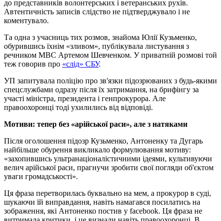
до представників волонтерських і ветеранських рухів.
Автентичність записів слідство не підтверджувало і не
коментувало.
Та одна з учасниць тих розмов, знайома Юлії Кузьменко,
обурившись їхнім «зливом», публікувала листування з
речником МВС Артемом Шевченком. У приватній розмові той
теж говорив про
«слід» СБУ
.
УП запитувала поліцію про зв'язки підозрюваних з будь-якими
спецслужбами одразу після їх затримання, на брифінгу за
участі міністра, президента і генпрокурора. Але
правоохоронці тоді ухилились від відповіді.
Мотиви: тепер без «арійської раси», але з натяками
Після оголошення підозр Кузьменко, Антоненку та Дугарь
найбільше обурення викликало формулювання мотиву:
«захопившись ультранаціоналістичними ідеями, культивуючи
велич арійської раси, прагнучи зробити свої погляди об'єктом
уваги громадськості».
Ця фраза перетворилась буквально на мем, а прокурор в суді,
шукаючи їй виправдання, навіть намагався посилатись на
зображення, які Антоненко постив у facebook. Ця фраза не
витримала критики, і це визнали навіть правоохоронці. В