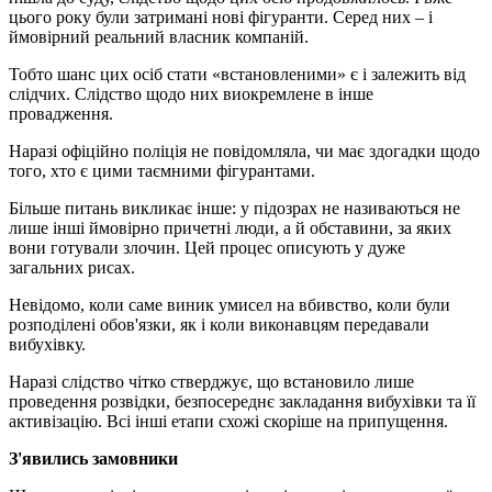
цього року були затримані нові фігуранти. Серед них – і
ймовірний реальний власник компаній.
Тобто шанс цих осіб стати «встановленими» є і залежить від
слідчих. Слідство щодо них виокремлене в інше
провадження.
Наразі офіційно поліція не повідомляла, чи має здогадки щодо
того, хто є цими таємними фігурантами.
Більше питань викликає інше: у підозрах не називаються не
лише інші ймовірно причетні люди, а й обставини, за яких
вони готували злочин. Цей процес описують у дуже
загальних рисах.
Невідомо, коли саме виник умисел на вбивство, коли були
розподілені обов'язки, як і коли виконавцям передавали
вибухівку.
Наразі слідство чітко стверджує, що встановило лише
проведення розвідки, безпосереднє закладання вибухівки та її
активізацію. Всі інші етапи схожі скоріше на припущення.
З'явились замовники