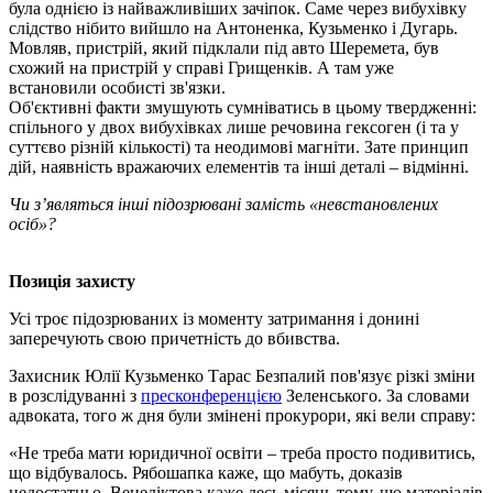
була однією із найважливіших зачіпок. Саме через вибухівку
слідство нібито вийшло на Антоненка, Кузьменко і Дугарь.
Мовляв, пристрій, який підклали під авто Шеремета, був
схожий на пристрій у справі Грищенків. А там уже
встановили особисті зв'язки.
Об'єктивні факти змушують сумніватись в цьому твердженні:
спільного у двох вибухівках лише речовина гексоген (і та у
суттєво різній кількості) та неодимові магніти. Зате принцип
дій, наявність вражаючих елементів та інші деталі – відмінні.
Чи з’являться інші підозрювані замість «невстановлених
осіб»?
Позиція захисту
Усі троє підозрюваних із моменту затримання і донині
заперечують свою причетність до вбивства.
Захисник Юлії Кузьменко Тарас Безпалий пов'язує різкі зміни
в розслідуванні з
пресконференцією
Зеленського. За словами
адвоката, того ж дня були змінені прокурори, які вели справу:
«Не треба мати юридичної освіти – треба просто подивитись,
що відбувалось. Рябошапка каже, що мабуть, доказів
недостатньо, Венедіктова каже десь місяць тому, що матеріалів