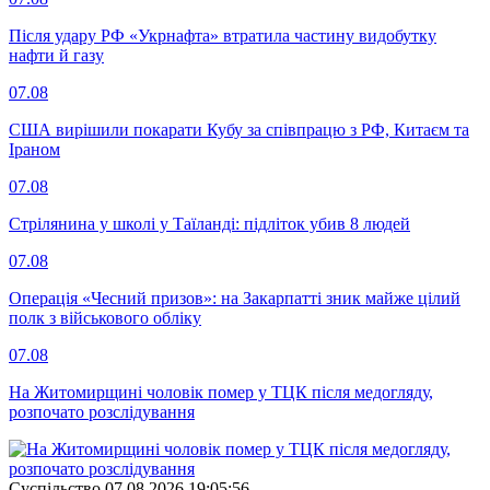
Після удару РФ «Укрнафта» втратила частину видобутку
нафти й газу
07.08
США вирішили покарати Кубу за співпрацю з РФ, Китаєм та
Іраном
07.08
Стрілянина у школі у Таїланді: підліток убив 8 людей
07.08
Операція «Чесний призов»: на Закарпатті зник майже цілий
полк з військового обліку
07.08
На Житомирщині чоловік помер у ТЦК після медогляду,
розпочато розслідування
Суспiльство
07.08.2026 19:05:56