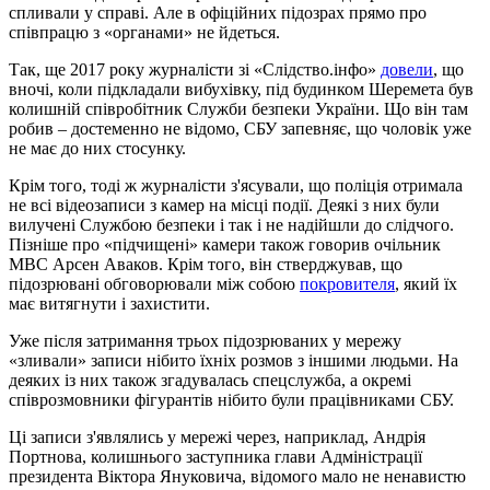
спливали у справі. Але в офіційних підозрах прямо про
співпрацю з «органами» не йдеться.
Так, ще 2017 року журналісти зі «Слідство.інфо»
довели
, що
вночі, коли підкладали вибухівку, під будинком Шеремета був
колишній співробітник Служби безпеки України. Що він там
робив – достеменно не відомо, СБУ запевняє, що чоловік уже
не має до них стосунку.
Крім того, тоді ж журналісти з'ясували, що поліція отримала
не всі відеозаписи з камер на місці події. Деякі з них були
вилучені Службою безпеки і так і не надійшли до слідчого.
Пізніше про «підчищені» камери також говорив очільник
МВС Арсен Аваков. Крім того, він стверджував, що
підозрювані обговорювали між собою
покровителя
, який їх
має витягнути і захистити.
Уже після затримання трьох підозрюваних у мережу
«зливали» записи нібито їхніх розмов з іншими людьми. На
деяких із них також згадувалась спецслужба, а окремі
співрозмовники фігурантів нібито були працівниками СБУ.
Ці записи з'являлись у мережі через, наприклад, Андрія
Портнова, колишнього заступника глави Адміністрації
президента Віктора Януковича, відомого мало не ненавистю