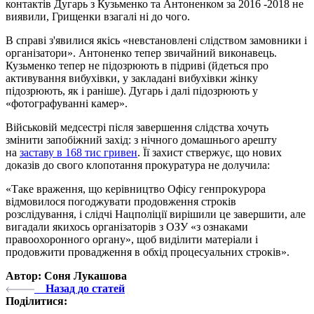
контактів Дугарь з Кузьменко та Антоненком за 2016 -2018 не
виявили, Грищенки взагалі ні до чого.
В справі з'явилися якісь «невстановлені слідством замовники і
організатори». Антоненко тепер звичайний виконавець.
Кузьменко тепер не підозрюють в підриві (йдеться про
активування вибухівки, у закладані вибухівки жінку
підозрюють, як і раніше). Дугарь і далі підозрюють у
«фотографуванні камер».
Військовій медсестрі після завершення слідства хочуть
змінити запобіжний захід: з нічного домашнього арешту
на
заставу в 168 тис гривен
. Її захист ствержує, що нових
доказів до свого клопотання прокуратура не долучила:
«Таке враження, що керівництво Офісу генпрокурора
відмовилося погоджувати продовження строків
розслідування, і слідчі Нацполіції вирішили це завершити, але
вигадали якихось організаторів з ОЗУ «з ознаками
правоохоронного органу», щоб виділити матеріали і
продовжити провадження в обхід процесуальних строків».
Автор: Соня Лукашова
Назад до статей
Поділитися: