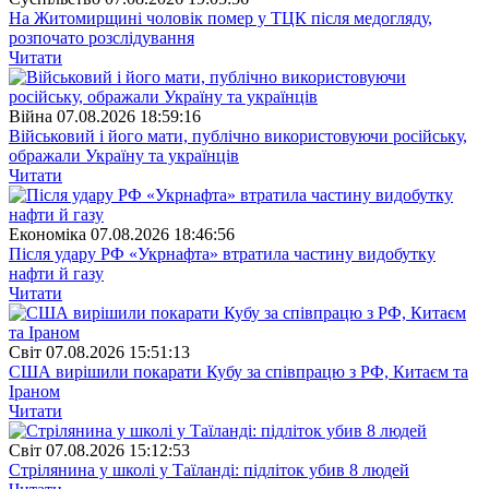
На Житомирщині чоловік помер у ТЦК після медогляду,
розпочато розслідування
Читати
Війна
07.08.2026 18:59:16
Військовий і його мати, публічно використовуючи російську,
ображали Україну та українців
Читати
Економіка
07.08.2026 18:46:56
Після удару РФ «Укрнафта» втратила частину видобутку
нафти й газу
Читати
Свiт
07.08.2026 15:51:13
США вирішили покарати Кубу за співпрацю з РФ, Китаєм та
Іраном
Читати
Свiт
07.08.2026 15:12:53
Стрілянина у школі у Таїланді: підліток убив 8 людей