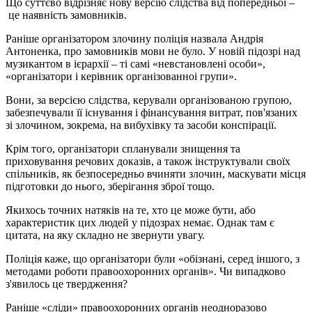
Що суттєво відрізняє нову версію слідства від попередньої –
це наявність замовників.
Раніше організатором злочину поліція назвала Андрія
Антоненка, про замовників мови не було. У новій підозрі над
музикантом в ієрархії – ті самі «невстановлені особи»,
«організатори і керівник організованноі групи».
Вони, за версією слідства, керували організованою групою,
забезпечували її існування і фінансування витрат, пов'язаних
зі злочином, зокрема, на вибухівку та засоби конспірації.
Крім того, організатори спланували знищення та
приховування речових доказів, а також інструктували своїх
спільників, як безпосередньо вчиняти злочин, маскувати місця
підготовки до нього, зберігання зброї тощо.
Якихось точних натяків на те, хто це може бути, або
характеристик цих людей у підозрах немає. Однак там є
цитата, на яку складно не звернути увагу.
Поліція каже, що організатори були «обізнані, серед іншого, з
методами роботи правоохоронних органів». Чи випадково
з'явилось це твердження?
Раніше «сліди» правоохоронних органів неодноразово