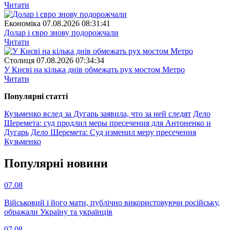
Читати
Економіка
07.08.2026 08:31:41
Долар і євро знову подорожчали
Читати
Столиця
07.08.2026 07:34:34
У Києві на кілька днів обмежать рух мостом Метро
Читати
Популярнi статтi
Кузьменко вслед за Дугарь заявила, что за ней следят
Дело
Шеремета: суд продлил меры пресечения для Антоненко и
Дугарь
Дело Шеремета: Суд изменил меру пресечения
Кузьменко
Популярнi новини
07.08
Військовий і його мати, публічно використовуючи російську,
ображали Україну та українців
07.08