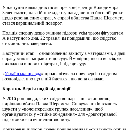
У наступні кілька днів після пресконференції Володимира
Зеленського, на якій президенту нагадали про його обіцянки
щодо резонансних справ, у справі вбивства Павла Шеремета
стався кардинальний поворот.
Поліція спершу дещо змінила підозри усім трьом фігурантам.
А наступного дня, 22 травня, їм повідомили, що слідство
стосовно них завершено.
Наступний етап – ознайомлення захисту з матеріалами, а далі
справу мають направити до суду. Ймовірно, що та версія, яка
викладена в нових підозрах, і піде до суду.
«
Українська правда
» проаналізувала нову версію слідства і
розповідає, про що в ній йдеться і що вона означає.
Коротко. Версія подій від поліції
У 2016 році люди, яких слідство наразі не встановило,
вирішили вбити Павла Шеремета. Співучасників взялись
шукати у «волонтерських групах населення», щоб
організувати їх у «стійке об'єднання» для «довготривалої
підготовки» та вчинення злочину.
Критеріями підбору людей поліція називає «схильність осіб за