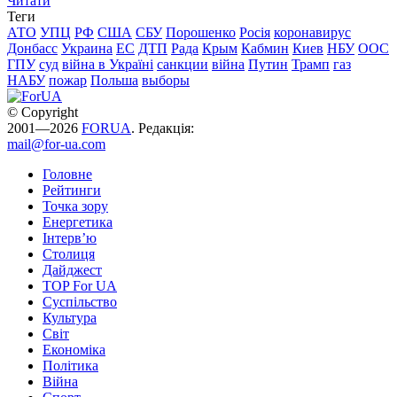
Читати
Теги
АТО
УПЦ
РФ
США
СБУ
Порошенко
Росія
коронавирус
Донбасс
Украина
ЕС
ДТП
Рада
Крым
Кабмин
Киев
НБУ
ООС
ГПУ
суд
війна в Україні
санкции
війна
Путин
Трамп
газ
НАБУ
пожар
Польша
выборы
© Copyright
2001—2026
FORUA
. Редакція:
mail@for-ua.com
Головне
Рейтинги
Точка зору
Енергетика
Інтерв’ю
Столиця
Дайджест
TOP For UA
Суспiльство
Культура
Світ
Економіка
Політика
Війна