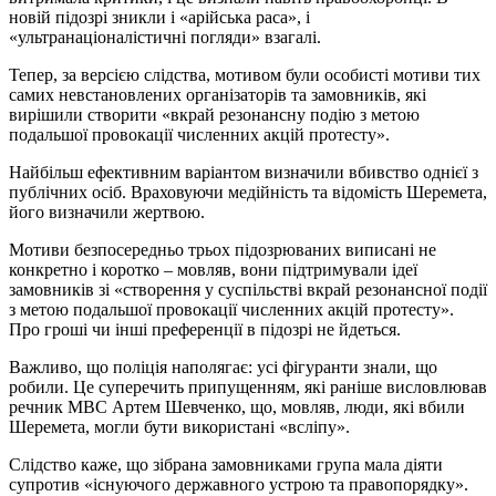
новій підозрі зникли і «арійська раса», і
«ультранаціоналістичні погляди» взагалі.
Тепер, за версією слідства, мотивом були особисті мотиви тих
самих невстановлених організаторів та замовників, які
вирішили створити «вкрай резонансну подію з метою
подальшої провокації численних акцій протесту».
Найбільш ефективним варіантом визначили вбивство однієї з
публічних осіб. Враховуючи медійність та відомість Шеремета,
його визначили жертвою.
Мотиви безпосередньо трьох підозрюваних виписані не
конкретно і коротко – мовляв, вони підтримували ідеї
замовників зі «створення у суспільстві вкрай резонансної події
з метою подальшої провокації численних акцій протесту».
Про гроші чи інші преференції в підозрі не йдеться.
Важливо, що поліція наполягає: усі фігуранти знали, що
робили. Це суперечить припущенням, які раніше висловлював
речник МВС Артем Шевченко, що, мовляв, люди, які вбили
Шеремета, могли бути використані «всліпу».
Слідство каже, що зібрана замовниками група мала діяти
супротив «існуючого державного устрою та правопорядку».