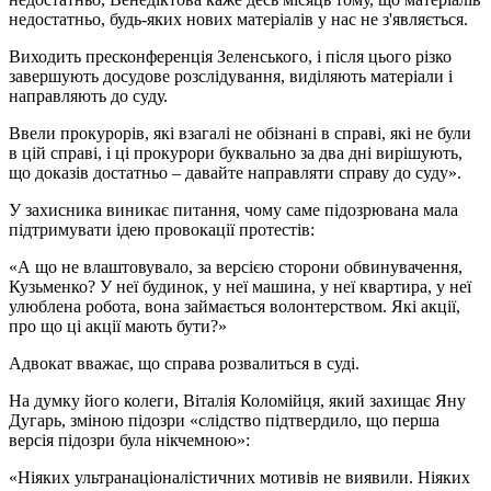
недостатньо, будь-яких нових матеріалів у нас не з'являється.
Виходить пресконференція Зеленського, і після цього різко
завершують досудове розслідування, виділяють матеріали і
направляють до суду.
Ввели прокурорів, які взагалі не обізнані в справі, які не були
в цій справі, і ці прокурори буквально за два дні вирішують,
що доказів достатньо – давайте направляти справу до суду».
У захисника виникає питання, чому саме підозрювана мала
підтримувати ідею провокації протестів:
«А що не влаштовувало, за версією сторони обвинувачення,
Кузьменко? У неї будинок, у неї машина, у неї квартира, у неї
улюблена робота, вона займається волонтерством. Які акції,
про що ці акції мають бути?»
Адвокат вважає, що справа розвалиться в суді.
На думку його колеги, Віталія Коломійця, який захищає Яну
Дугарь, зміною підозри «слідство підтвердило, що перша
версія підозри була нікчемною»:
«Ніяких ультранаціоналістичних мотивів не виявили. Ніяких