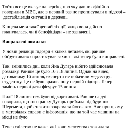
Тобто все це вказує на версію, про яку давно офіційно
говорили в МВС, але в перший раз не прописували в підозрі –
дестабілізація ситуації в державі.
Кінцева мета такої дестабілізації, якщо вона дійсно
планувалась, чи її бенефіціари – не зазначені.
Виправлені помилки
У новій редакції підозри є кілька деталей, які раніше
обґрунтовано спростосував захист і які тепер були виправлені.
Так, змінились дні, коли Яна Дугарь нібито здійснювала
розвідку. Раніше це було 16 і 18 липня. Однак на відео,
датованому 16 липня, експерти не побачили медсестру-
студентку. Це не було враховано у першій підозрі. Тепер
замість першої дати фігурує 15 липня.
Події 18 липня теж були відкориговані. Раніше слідчі
говорили, що того ранку Дугарь приїхала під будинок
Шеремета, щоб стежити зокрема за його авто. Але при цьому
в матеріалах справи є інформація, що на той час машини на
місці не було.
Тепер слідство не каже, як і коли медсестра стежила за