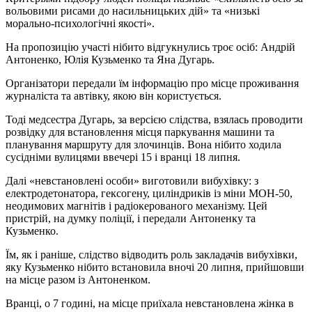
вольовими рисами до насильницьких дій» та «низькі
морально-психологічні якості».
На пропозицію участі нібито відгукнулись троє осіб: Андрій
Антоненко, Юлія Кузьменко та Яна Дугарь.
Організатори передали їм інформацію про місце проживання
журналіста та автівку, якою він користується.
Тоді медсестра Дугарь, за версією слідства, взялась проводити
розвідку для встановлення місця паркування машини та
планування маршруту для злочинців. Вона нібито ходила
сусідніми вулицями ввечері 15 і вранці 18 липня.
Далі «невстановлені особи» виготовили вибухівку: з
електродетонатора, гексогену, циліндриків із міни МОН-50,
неодимових магнітів і радіокерованого механізму. Цей
пристрій, на думку поліції, і передали Антоненку та
Кузьменко.
Їм, як і раніше, слідство відводить роль закладачів вибухівки,
яку Кузьменко нібито встановила вночі 20 липня, прийшовши
на місце разом із Антоненком.
Вранці, о 7 годині, на місце приїхала невстановлена жінка в