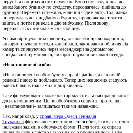
перуці та сонцезахисних окулярах. Вона спочатку пішла до
занедбаного будинку по сусідству, переодяглась, підійшла до
будинку Шеремета і стежила, коли він сяде в авто. Тоді жінка
повернулась до занедбаного будинку, продовжила стежити
звідти, а потім привела в дію вибухівку. Після знову
переодяглась і зникла з місця злочину.
Усі ймовірні учасники злочину, за словами правоохоронців,
використовували методи конспірації, закриваючи обличчя від
камер та спілкуючись через месенджери за допомогою
спеціальної термінології, використовували вигадані псевдо.
«Невстановлені особи»
«Невстановлені особи» були у справі і раніше, але в новій
редакції підозр їх побільшало. Тепер цих невідомих згадують
навіть більше, ніж самих підозрюваних.
Таке формулювання може насторожувати, та насправді воно є
досить поширеним. Це не обов'язково свідчить про те, що
«невстановлені» залишаться такими назавжди.
Так, наприклад, у
справі мера Одеси Геннадія
Труханова
фігурували «невстановлені особи», яким фактично
належали задіяні в оборудках фірми. Після того, як справа
пішла до суду, слідство щодо цих осіб продовжилось. І вже