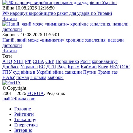
Війна
10.08.2026 12:16:50
РФ нарощує виробництво ракет для ударів по Україні
Читати
Здоров'я
10.08.2026 11:55:01
Напій, який може «вимикати» хронічне запалення, назвали
дієтологи
Читати
Теги
АТО
УПЦ
РФ
США
СБУ
Порошенко
Росія
коронавирус
Донбасс
Украина
ЕС
ДТП
Рада
Крым
Кабмин
Киев
НБУ
ООС
ГПУ
суд
війна в Україні
війна
санкции
Путин
Трамп
газ
НАБУ
пожар
Польша
выборы
© Copyright
2001—2026
FORUA
. Редакція:
mail@for-ua.com
Головне
Рейтинги
Точка зору
Енергетика
Інтерв’ю