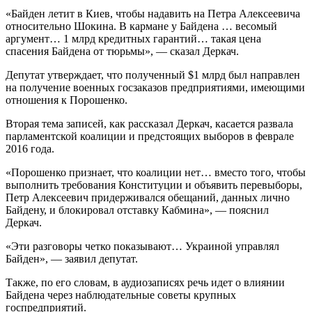
«Байден летит в Киев, чтобы надавить на Петра Алексеевича
относительно Шокина. В кармане у Байдена … весомый
аргумент… 1 млрд кредитных гарантий… такая цена
спасения Байдена от тюрьмы», — сказал Деркач.
Депутат утверждает, что полученный $1 млрд был направлен
на получение военных госзаказов предприятиями, имеющими
отношения к Порошенко.
Вторая тема записей, как рассказал Деркач, касается развала
парламентской коалиции и предстоящих выборов в феврале
2016 года.
«Порошенко признает, что коалиции нет… вместо того, чтобы
выполнить требования Конституции и объявить перевыборы,
Петр Алексеевич придерживался обещаний, данных лично
Байдену, и блокировал отставку Кабмина», — пояснил
Деркач.
«Эти разговоры четко показывают… Украиной управлял
Байден», — заявил депутат.
Также, по его словам, в аудиозаписях речь идет о влиянии
Байдена через наблюдательные советы крупных
госпредприятий.