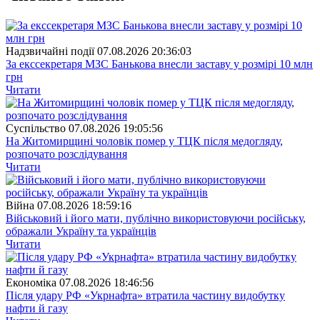
Надзвичайні події
07.08.2026 20:36:03
За екссекретаря МЗС Банькова внесли заставу у розмірі 10 млн
грн
Читати
Суспiльство
07.08.2026 19:05:56
На Житомирщині чоловік помер у ТЦК після медогляду,
розпочато розслідування
Читати
Війна
07.08.2026 18:59:16
Військовий і його мати, публічно використовуючи російську,
ображали Україну та українців
Читати
Економіка
07.08.2026 18:46:56
Після удару РФ «Укрнафта» втратила частину видобутку
нафти й газу