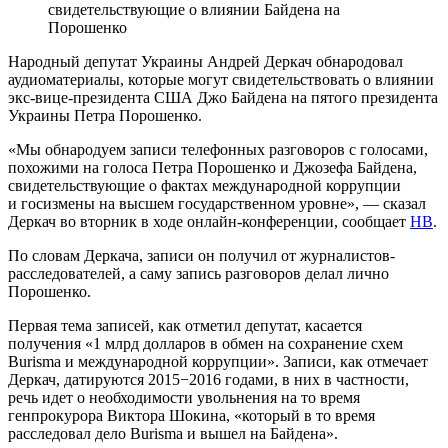
свидетельствующие о влиянии Байдена на
Порошенко
Народный депутат Украины Андрей Деркач обнародовал
аудиоматериалы, которые могут свидетельствовать о влиянии
экс-вице-президента США Джо Байдена на пятого президента
Украины Петра Порошенко.
«Мы обнародуем записи телефонных разговоров с голосами,
похожими на голоса Петра Порошенко и Джозефа Байдена,
свидетельствующие о фактах международной коррупции
и госизмены на высшем государственном уровне», — сказал
Деркач во вторник в ходе онлайн-конференции, сообщает
НВ
.
По словам Деркача, записи он получил от журналистов-
расследователей, а саму запись разговоров делал лично
Порошенко.
Первая тема записей, как отметил депутат, касается
получения «1 млрд долларов в обмен на сохранение схем
Burisma и международной коррупции». Записи, как отмечает
Деркач, датируются 2015−2016 годами, в них в частности,
речь идет о необходимости увольнения на то время
генпрокурора Виктора Шокина, «который в то время
расследовал дело Burisma и вышел на Байдена».