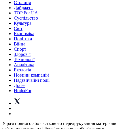
Столиця
Дайджест
TOP For UA
Суспiльство
Культура
Світ
Економіка
Політика
Війна
Спорт
Здоров'я
Технології
Аналітика
Екологія
Новини компаній
Надзвичайні події
Досьє
ИнфоFor
У разі повного або часткового передрукування матеріалів
сайту посилання на https://for-ua.com є обов'язковим