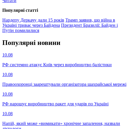
Читати
Популярнi статтi
Нардепу Деркачу дали 15 років
Трамп заявив, що війна в
Україні триває через Байдена
Президент Бразилії: Байден і
Путін помилилися
Популярнi новини
10.08
РФ системно атакує Київ через виробництво балістики
10.08
Правоохоронці заарештували організатора шахрайської мережі
10.08
РФ нарощує виробництво ракет для ударів по Україні
10.08
Напій, який може «вимикати» хронічне запалення, назвали
дієтологи