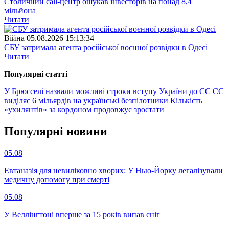
Столичний call-центр ошукав інвесторів на понад 8,4
мільйона
Читати
Війна
05.08.2026 15:13:34
СБУ затримала агента російської воєнної розвідки в Одесі
Читати
Популярнi статтi
У Брюсселі назвали можливі строки вступу України до ЄС
ЄС
виділяє 6 мільярдів на українські безпілотники
Кількість
«ухилянтів» за кордоном продовжує зростати
Популярнi новини
05.08
Евтаназія для невиліковно хворих: У Нью-Йорку легалізували
медичну допомогу при смерті
05.08
У Веллінгтоні вперше за 15 років випав сніг