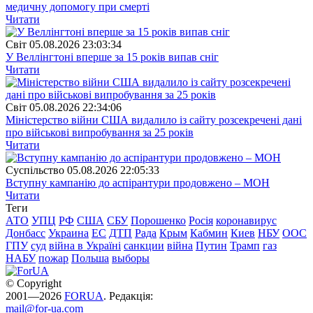
медичну допомогу при смерті
Читати
Свiт
05.08.2026 23:03:34
У Веллінгтоні вперше за 15 років випав сніг
Читати
Свiт
05.08.2026 22:34:06
Міністерство війни США видалило із сайту розсекречені дані
про військові випробування за 25 років
Читати
Суспiльство
05.08.2026 22:05:33
Вступну кампанію до аспірантури продовжено – МОН
Читати
Теги
АТО
УПЦ
РФ
США
СБУ
Порошенко
Росія
коронавирус
Донбасс
Украина
ЕС
ДТП
Рада
Крым
Кабмин
Киев
НБУ
ООС
ГПУ
суд
війна в Україні
санкции
війна
Путин
Трамп
газ
НАБУ
пожар
Польша
выборы
© Copyright
2001—2026
FORUA
. Редакція:
mail@for-ua.com