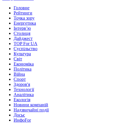
Головне
Рейтинги
Точка зору
Енергетика
Інтерв’ю
Столиця
Дайджест
TOP For UA
Суспiльство
Культура
Світ
Економіка
Політика
Війна
Спорт
Здоров'я
Технології
Аналітика
Екологія
Новини компаній
Надзвичайні події
Досьє
ИнфоFor