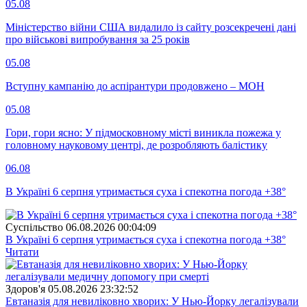
05.08
Міністерство війни США видалило із сайту розсекречені дані
про військові випробування за 25 років
05.08
Вступну кампанію до аспірантури продовжено – МОН
05.08
Гори, гори ясно: У підмосковному місті виникла пожежа у
головному науковому центрі, де розробляють балістику
06.08
В Україні 6 серпня утримається суха і спекотна погода +38°
Суспiльство
06.08.2026 00:04:09
В Україні 6 серпня утримається суха і спекотна погода +38°
Читати
Здоров'я
05.08.2026 23:32:52
Евтаназія для невиліковно хворих: У Нью-Йорку легалізували