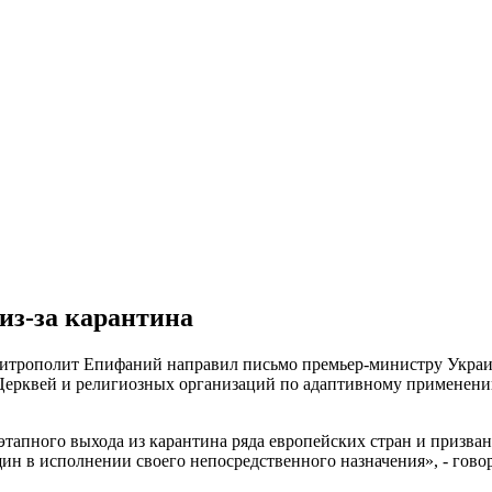
з-за карантина
итрополит Епифаний направил письмо премьер-министру Укра
Церквей и религиозных организаций по адаптивному применению
пного выхода из карантина ряда европейских стран и призван
н в исполнении своего непосредственного назначения», - говор