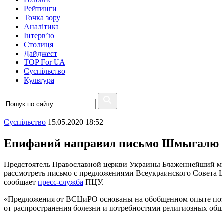
Рейтинги
Точка зору
Аналітика
Інтерв’ю
Столиця
Дайджест
TOP For UA
Суспiльство
Культура
Суспiльство
15.05.2020 18:52
Епифаний направил письмо Шмыгалю и
Предстоятель Православной церкви Украины Блаженнейший м
рассмотреть письмо с предложениями Всеукраинского Совета 
сообщает
пресс-служба
ПЦУ.
«Предложения от ВСЦиРО основаны на обобщенном опыте поэта
от распространения болезни и потребностями религиозных общи