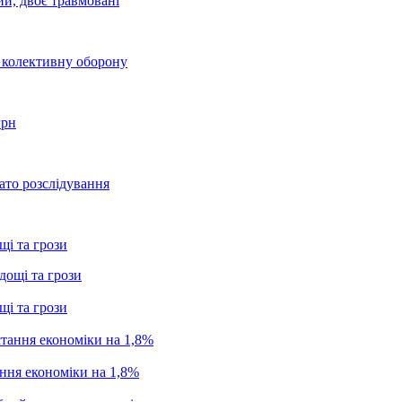
ий, двоє травмовані
о колективну оборону
грн
ато розслідування
щі та грози
щі та грози
ання економіки на 1,8%