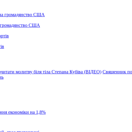
а громадянство США
ів
тати молитву біля тіла Степана Кубіва (ВІДЕО)
Священник по
нь
ання економіки на 1,8%