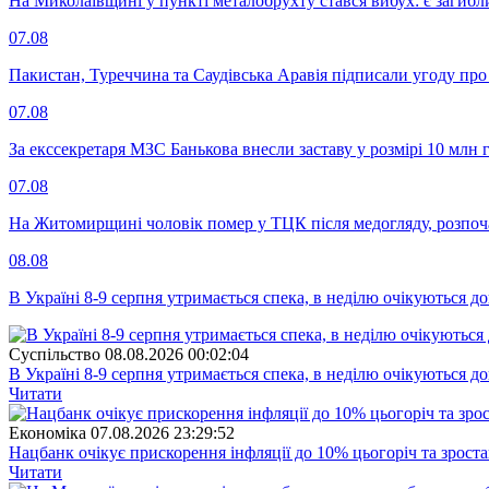
На Миколаївщині у пункті металобрухту стався вибух: є загибл
07.08
Пакистан, Туреччина та Саудівська Аравія підписали угоду пр
07.08
За екссекретаря МЗС Банькова внесли заставу у розмірі 10 млн 
07.08
На Житомирщині чоловік помер у ТЦК після медогляду, розпоч
08.08
В Україні 8-9 серпня утримається спека, в неділю очікуються до
Суспiльство
08.08.2026 00:02:04
В Україні 8-9 серпня утримається спека, в неділю очікуються до
Читати
Економіка
07.08.2026 23:29:52
Нацбанк очікує прискорення інфляції до 10% цьогоріч та зрост
Читати