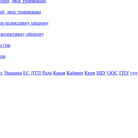
ий, двоє травмовані
о колективну оборону
грн
сс
Украина
ЕС
ДТП
Рада
Крым
Кабмин
Киев
НБУ
ООС
ГПУ
суд