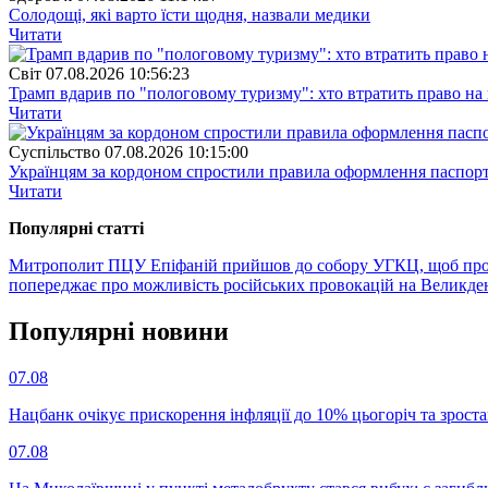
Солодощі, які варто їсти щодня, назвали медики
Читати
Свiт
07.08.2026 10:56:23
Трамп вдарив по "пологовому туризму": хто втратить право н
Читати
Суспiльство
07.08.2026 10:15:00
Українцям за кордоном спростили правила оформлення паспорт
Читати
Популярнi статтi
Митрополит ПЦУ Епіфаній прийшов до собору УГКЦ, щоб прочи
попереджає про можливість російських провокацій на Великде
Популярнi новини
07.08
Нацбанк очікує прискорення інфляції до 10% цьогоріч та зрост
07.08