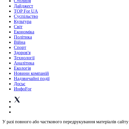
Столиця
Дайджест
TOP For UA
Суспiльство
Культура
Світ
Економіка
Політика
Війна
Спорт
Здоров'я
Технології
Аналітика
Екологія
Новини компаній
Надзвичайні події
Досьє
ИнфоFor
У разі повного або часткового передрукування матеріалів сайту 