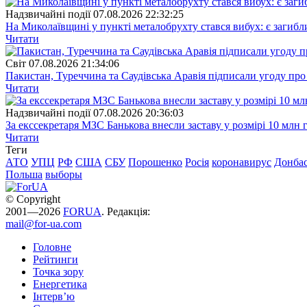
Надзвичайні події
07.08.2026 22:32:25
На Миколаївщині у пункті металобрухту стався вибух: є загибл
Читати
Свiт
07.08.2026 21:34:06
Пакистан, Туреччина та Саудівська Аравія підписали угоду пр
Читати
Надзвичайні події
07.08.2026 20:36:03
За екссекретаря МЗС Банькова внесли заставу у розмірі 10 млн 
Читати
Теги
АТО
УПЦ
РФ
США
СБУ
Порошенко
Росія
коронавирус
Донба
Польша
выборы
© Copyright
2001—2026
FORUA
. Редакція:
mail@for-ua.com
Головне
Рейтинги
Точка зору
Енергетика
Інтерв’ю