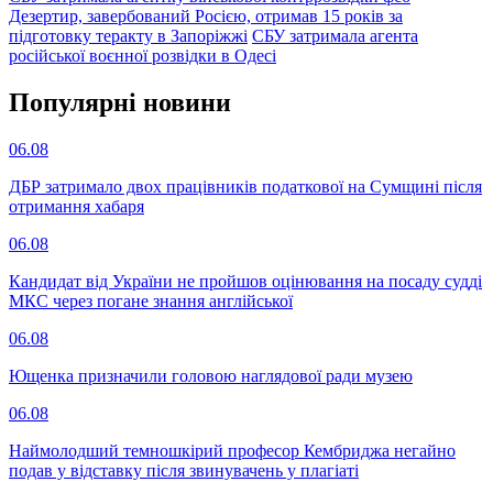
Дезертир, завербований Росією, отримав 15 років за
підготовку теракту в Запоріжжі
СБУ затримала агента
російської воєнної розвідки в Одесі
Популярнi новини
06.08
ДБР затримало двох працівників податкової на Сумщині після
отримання хабаря
06.08
Кандидат від України не пройшов оцінювання на посаду судді
МКС через погане знання англійської
06.08
Ющенка призначили головою наглядової ради музею
06.08
Наймолодший темношкірий професор Кембриджа негайно
подав у відставку після звинувачень у плагіаті