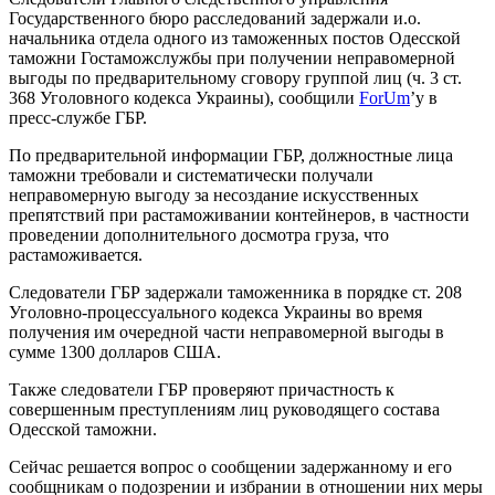
Государственного бюро расследований задержали и.о.
начальника отдела одного из таможенных постов Одесской
таможни Гостаможслужбы при получении неправомерной
выгоды по предварительному сговору группой лиц (ч. 3 ст.
368 Уголовного кодекса Украины), сообщили
ForUm
’у в
пресс-службе ГБР.
По предварительной информации ГБР, должностные лица
таможни требовали и систематически получали
неправомерную выгоду за несоздание искусственных
препятствий при растаможивании контейнеров, в частности
проведении дополнительного досмотра груза, что
растаможивается.
Следователи ГБР задержали таможенника в порядке ст. 208
Уголовно-процессуального кодекса Украины во время
получения им очередной части неправомерной выгоды в
сумме 1300 долларов США.
Также следователи ГБР проверяют причастность к
совершенным преступлениям лиц руководящего состава
Одесской таможни.
Сейчас решается вопрос о сообщении задержанному и его
сообщникам о подозрении и избрании в отношении них меры