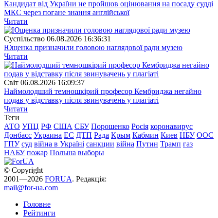
Кандидат від України не пройшов оцінювання на посаду судді
МКС через погане знання англійської
Читати
Суспiльство
06.08.2026 16:36:31
Ющенка призначили головою наглядової ради музею
Читати
Свiт
06.08.2026 16:09:37
Наймолодший темношкірий професор Кембриджа негайно
подав у відставку після звинувачень у плагіаті
Читати
Теги
АТО
УПЦ
РФ
США
СБУ
Порошенко
Росія
коронавирус
Донбасс
Украина
ЕС
ДТП
Рада
Крым
Кабмин
Киев
НБУ
ООС
ГПУ
суд
війна в Україні
санкции
війна
Путин
Трамп
газ
НАБУ
пожар
Польша
выборы
© Copyright
2001—2026
FORUA
. Редакція:
mail@for-ua.com
Головне
Рейтинги