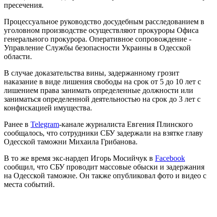
пресечения.
Процессуальное руководство досудебным расследованием в
уголовном производстве осуществляют прокуроры Офиса
генерального прокурора. Оперативное сопровождение -
Управление Службы безопасности Украины в Одесской
области.
В случае доказательства вины, задержанному грозит
наказание в виде лишения свободы на срок от 5 до 10 лет с
лишением права занимать определенные должности или
заниматься определенной деятельностью на срок до 3 лет с
конфискацией имущества.
Ранее в
Telegram
-канале журналиста Евгения Плинского
сообщалось, что сотрудники СБУ задержали на взятке главу
Одесской таможни Михаила Грибанова.
В то же время экс-нардеп Игорь Мосийчук в
Facebook
сообщил, что СБУ проводит массовые обыски и задержания
на Одесской таможне. Он также опубликовал фото и видео с
места событий.