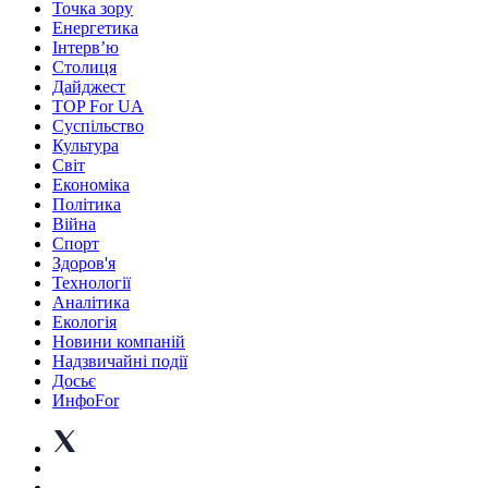
Точка зору
Енергетика
Інтерв’ю
Столиця
Дайджест
TOP For UA
Суспiльство
Культура
Світ
Економіка
Політика
Війна
Спорт
Здоров'я
Технології
Аналітика
Екологія
Новини компаній
Надзвичайні події
Досьє
ИнфоFor