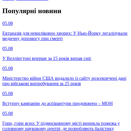
Популярнi новини
05.08
Евтаназія для невиліковно хворих: У Нью-Йорку легалізували
медичну допомогу при смерті
05.08
У Веллінгтоні вперше за 15 років випав сніг
05.08
Міністерство війни США видалило із сайту розсекречені дані
про військові випробування за 25 років
05.08
Вступну кампанію до аспірантури продовжено – МОН
05.08
Гори, гори ясно: У підмосковному місті виникла пожежа у
головному науковому центрі, де розробляють балістику