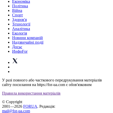
Економіка
Політика
Війна
Спорт
Здоров'я
Технології
Аналітика
Екологія
Новини компаній
Надзвичайні події
Досьє
ИнфоFor
У разі повного або часткового передрукування матеріалів
сайту посилання на https://for-ua.com є обов'язковим
Правила використання матеріалів
© Copyright
2001—2026
FORUA
. Редакція:
mail@for-ua.com