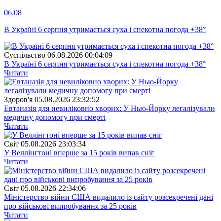
06.08
В Україні 6 серпня утримається суха і спекотна погода +38°
Суспiльство
06.08.2026 00:04:09
В Україні 6 серпня утримається суха і спекотна погода +38°
Читати
Здоров'я
05.08.2026 23:32:52
Евтаназія для невиліковно хворих: У Нью-Йорку легалізували
медичну допомогу при смерті
Читати
Свiт
05.08.2026 23:03:34
У Веллінгтоні вперше за 15 років випав сніг
Читати
Свiт
05.08.2026 22:34:06
Міністерство війни США видалило із сайту розсекречені дані
про військові випробування за 25 років
Читати