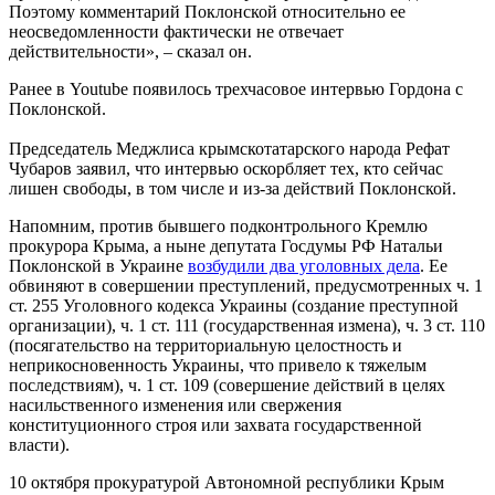
Поэтому комментарий Поклонской относительно ее
неосведомленности фактически не отвечает
действительности», – сказал он.
Ранее в Youtube появилось трехчасовое интервью Гордона с
Поклонской.
Председатель Меджлиса крымскотатарского народа Рефат
Чубаров заявил, что интервью оскорбляет тех, кто сейчас
лишен свободы, в том числе и из-за действий Поклонской.
Напомним, против бывшего подконтрольного Кремлю
прокурора Крыма, а ныне депутата Госдумы РФ Натальи
Поклонской в Украине
возбудили два уголовных дела
. Ее
обвиняют в совершении преступлений, предусмотренных ч. 1
ст. 255 Уголовного кодекса Украины (создание преступной
организации), ч. 1 ст. 111 (государственная измена), ч. 3 ст. 110
(посягательство на территориальную целостность и
неприкосновенность Украины, что привело к тяжелым
последствиям), ч. 1 ст. 109 (совершение действий в целях
насильственного изменения или свержения
конституционного строя или захвата государственной
власти).
10 октября прокуратурой Автономной республики Крым