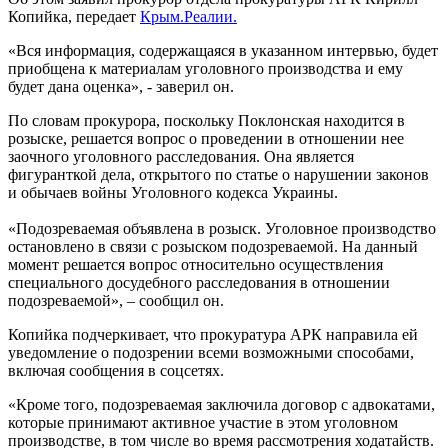
Копийка, передает
Крым.Реалии.
«Вся информация, содержащаяся в указанном интервью, будет
приобщена к материалам уголовного производства и ему
будет дана оценка», - заверил он.
По словам прокурора, поскольку Поклонская находится в
розыске, решается вопрос о проведении в отношении нее
заочного уголовного расследования. Она является
фигуранткой дела, открытого по статье о нарушении законов
и обычаев войны Уголовного кодекса Украины.
«Подозреваемая объявлена в розыск. Уголовное производство
остановлено в связи с розыском подозреваемой. На данный
момент решается вопрос относительно осуществления
специального досудебного расследования в отношении
подозреваемой», – сообщил он.
Копийка подчеркивает, что прокуратура АРК направила ей
уведомление о подозрении всеми возможными способами,
включая сообщения в соцсетях.
«Кроме того, подозреваемая заключила договор с адвокатами,
которые принимают активное участие в этом уголовном
производстве, в том числе во время рассмотрения ходатайств.