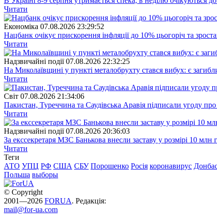
В Україні 8-9 серпня утримається спека, в неділю очікуються до
Читати
Економіка
07.08.2026 23:29:52
Нацбанк очікує прискорення інфляції до 10% цьогоріч та зрост
Читати
Надзвичайні події
07.08.2026 22:32:25
На Миколаївщині у пункті металобрухту стався вибух: є загибл
Читати
Свiт
07.08.2026 21:34:06
Пакистан, Туреччина та Саудівська Аравія підписали угоду пр
Читати
Надзвичайні події
07.08.2026 20:36:03
За екссекретаря МЗС Банькова внесли заставу у розмірі 10 млн 
Читати
Теги
АТО
УПЦ
РФ
США
СБУ
Порошенко
Росія
коронавирус
Донба
Польша
выборы
© Copyright
2001—2026
FORUA
. Редакція:
mail@for-ua.com