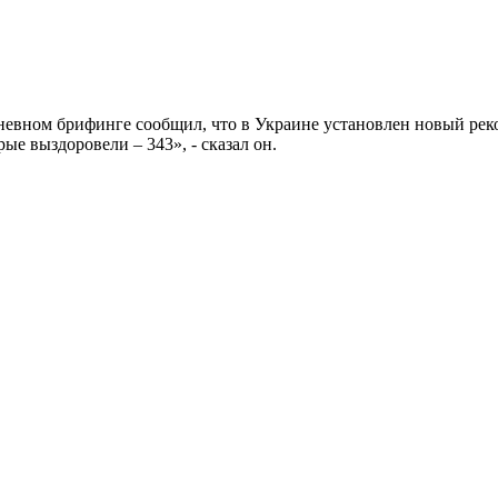
вном брифинге сообщил, что в Украине установлен новый реко
рые выздоровели – 343», - сказал он.