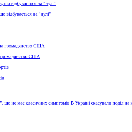
о відбувається на "нулі"
а громадянство США
ів
с", що не має класичних симптомів
В Україні скасували поділ на