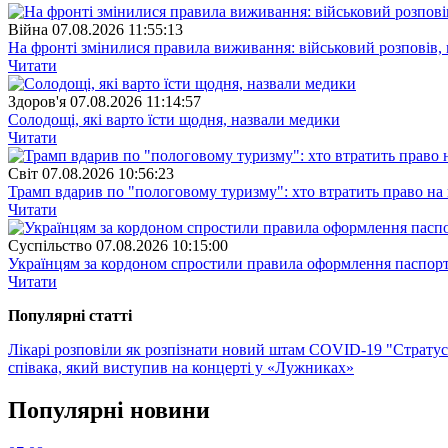
Війна
07.08.2026 11:55:13
На фронті змінилися правила виживання: військовий розповів, щ
Читати
Здоров'я
07.08.2026 11:14:57
Солодощі, які варто їсти щодня, назвали медики
Читати
Свiт
07.08.2026 10:56:23
Трамп вдарив по "пологовому туризму": хто втратить право н
Читати
Суспiльство
07.08.2026 10:15:00
Українцям за кордоном спростили правила оформлення паспорт
Читати
Популярнi статтi
Лікарі розповіли як розпізнати новий штам COVID-19 "Страту
співака, який виступив на концерті у «Лужниках»
Популярнi новини