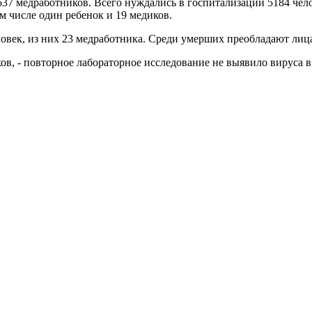
637 медработников. Всего нуждались в госпитализации 5184 чело
м числе один ребенок и 19 медиков.
век, из них 23 медработника. Среди умерших преобладают лица в
ов, - повторное лабораторное исследование не выявило вируса в