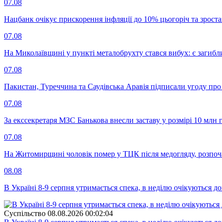
07.08
Нацбанк очікує прискорення інфляції до 10% цьогоріч та зрост
07.08
На Миколаївщині у пункті металобрухту стався вибух: є загибл
07.08
Пакистан, Туреччина та Саудівська Аравія підписали угоду пр
07.08
За екссекретаря МЗС Банькова внесли заставу у розмірі 10 млн 
07.08
На Житомирщині чоловік помер у ТЦК після медогляду, розпоч
08.08
В Україні 8-9 серпня утримається спека, в неділю очікуються до
Суспiльство
08.08.2026 00:02:04