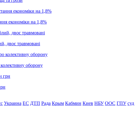
щі та грози
ання економіки на 1,8%
ий, двоє травмовані
о колективну оборону
грн
сс
Украина
ЕС
ДТП
Рада
Крым
Кабмин
Киев
НБУ
ООС
ГПУ
суд