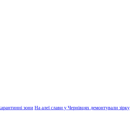
 карантинні зони
На алеї слави у Чернівцях демонтували зірку