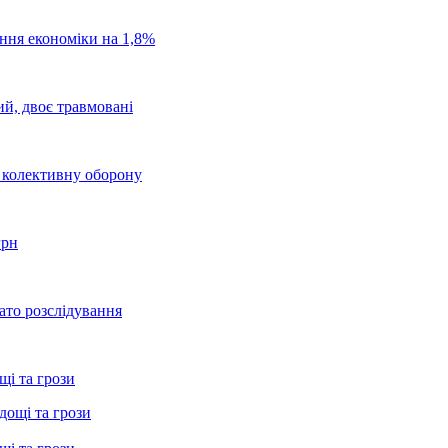
ання економіки на 1,8%
ий, двоє травмовані
о колективну оборону
грн
ато розслідування
щі та грози