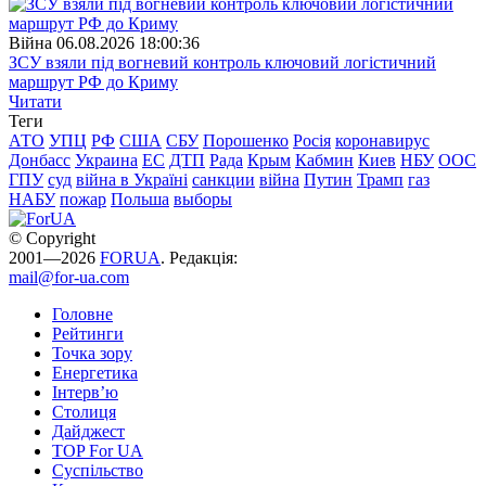
Війна
06.08.2026 18:00:36
ЗСУ взяли під вогневий контроль ключовий логістичний
маршрут РФ до Криму
Читати
Теги
АТО
УПЦ
РФ
США
СБУ
Порошенко
Росія
коронавирус
Донбасс
Украина
ЕС
ДТП
Рада
Крым
Кабмин
Киев
НБУ
ООС
ГПУ
суд
війна в Україні
санкции
війна
Путин
Трамп
газ
НАБУ
пожар
Польша
выборы
© Copyright
2001—2026
FORUA
. Редакція:
mail@for-ua.com
Головне
Рейтинги
Точка зору
Енергетика
Інтерв’ю
Столиця
Дайджест
TOP For UA
Суспiльство