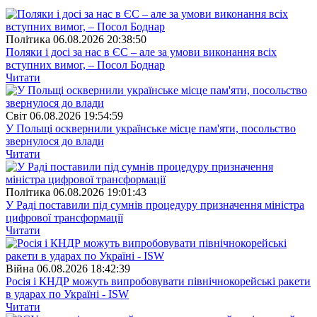
Полiтика
06.08.2026 20:38:50
Поляки і досі за нас в ЄС – але за умови виконання всіх
вступних вимог, – Посол Боднар
Читати
Свiт
06.08.2026 19:54:59
У Польщі осквернили українське місце пам'яти, посольство
звернулося до влади
Читати
Полiтика
06.08.2026 19:01:43
У Раді поставили під сумнів процедуру призначення міністра
цифрової трансформації
Читати
Війна
06.08.2026 18:42:39
Росія і КНДР можуть випробовувати північнокорейські ракети
в ударах по Україні - ISW
Читати