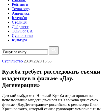
Рейтинги
Точка зору
Аналітика
Інтерв’ю
Столиця
Дайджест
TOP For UA
Суспiльство
Культура
Суспiльство
23.04.2020 13:53
Кулеба требует расследовать съемки
младенцев в фильме «Дау.
Дегенерация»
Детский омбудсмен Николай Кулеба отреагировал на
использование младенцев-сирот из Харькова для съемок
фильме «Дау.Дегенерация» российского режиссера Ильи
Хржановского, который сейчас руководит мемориальным