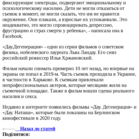
фиксирующие электроды, подвергают эмоциональному и
психологическому насилию. Дети не могли отказаться от
съемок в момент, не могли сказать, что им не нравится
окружение. Они плакали, а взрослые их успокаивали. Это
неадекватно, это могло спровоцировать депрессию,
фрустрацию и страх смерти у ребенка», - написала она в
Facebook.
«Дау.Дегенерация» - один из серии фильмов о советском
физика, нобелевского лауреата Льва Ландау. Его снял
российский режиссер Илья Хржановский.
Фильм начали снимать примерно 10 лет назад, но впервые на
экраны он попал в 2019-м. Часть съемок проходила в Украине,
в частности в Харькове. К съемкам привлекали
непрофессиональных актеров, которые месяцами жили на
съемочной площадке. Также в фильм вошли сцены реального
насилия и секса.
Недавно в интернете появились фильмы «Дау. Дегенерация» и
«Дау. Наташа», которые были показаны на Берлинском
кинофестивале в 2020 году.
Назад до статей
Поділитися: