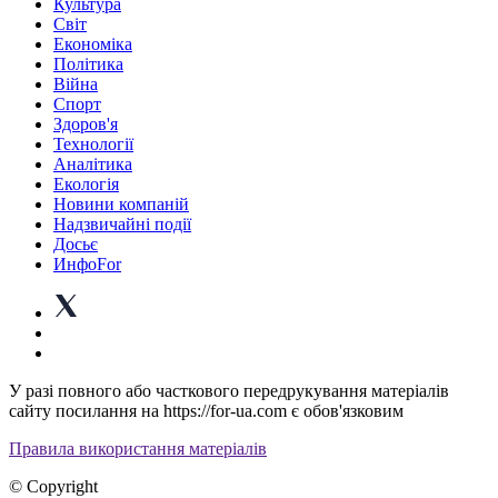
Культура
Світ
Економіка
Політика
Війна
Спорт
Здоров'я
Технології
Аналітика
Екологія
Новини компаній
Надзвичайні події
Досьє
ИнфоFor
У разі повного або часткового передрукування матеріалів
сайту посилання на https://for-ua.com є обов'язковим
Правила використання матеріалів
© Copyright