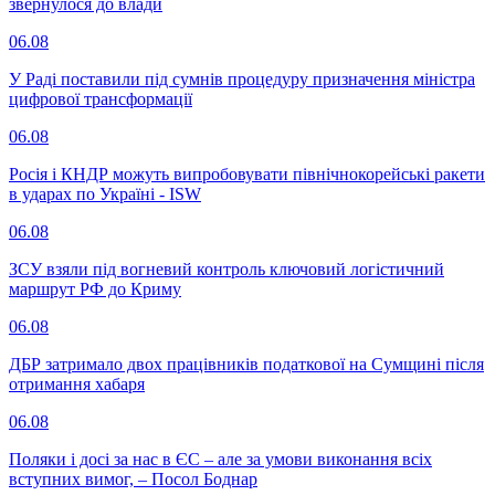
звернулося до влади
06.08
У Раді поставили під сумнів процедуру призначення міністра
цифрової трансформації
06.08
Росія і КНДР можуть випробовувати північнокорейські ракети
в ударах по Україні - ISW
06.08
ЗСУ взяли під вогневий контроль ключовий логістичний
маршрут РФ до Криму
06.08
ДБР затримало двох працівників податкової на Сумщині після
отримання хабаря
06.08
Поляки і досі за нас в ЄС – але за умови виконання всіх
вступних вимог, – Посол Боднар