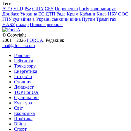
Теги
АТО
УПЦ
РФ
США
СБУ
Порошенко
Росія
коронавирус
Донбасс
Украина
ЕС
ДТП
Рада
Крым
Кабмин
Киев
НБУ
ООС
ГПУ
суд
війна в Україні
санкции
війна
Путин
Трамп
газ
НАБУ
пожар
Польша
выборы
© Copyright
2001—2026
FORUA
. Редакція:
mail@for-ua.com
Головне
Рейтинги
Точка зору
Енергетика
Інтерв’ю
Столиця
Дайджест
TOP For UA
Суспiльство
Культура
Світ
Економіка
Політика
Війна
Спорт