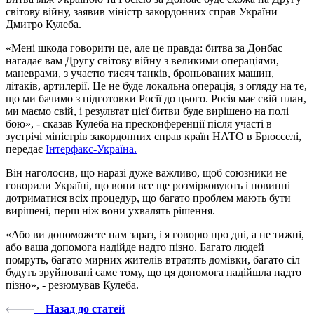
світову війну, заявив міністр закордонних справ України
Дмитро Кулеба.
«Мені шкода говорити це, але це правда: битва за Донбас
нагадає вам Другу світову війну з великими операціями,
маневрами, з участю тисяч танків, броньованих машин,
літаків, артилерії. Це не буде локальна операція, з огляду на те,
що ми бачимо з підготовки Росії до цього. Росія має свій план,
ми маємо свій, і результат цієї битви буде вирішено на полі
бою», - сказав Кулеба на пресконференції після участі в
зустрічі міністрів закордонних справ країн НАТО в Брюсселі,
передає
Інтерфакс-Україна.
Він наголосив, що наразі дуже важливо, щоб союзники не
говорили Україні, що вони все ще розмірковують і повинні
дотриматися всіх процедур, що багато проблем мають бути
вирішені, перш ніж вони ухвалять рішення.
«Або ви допоможете нам зараз, і я говорю про дні, а не тижні,
або ваша допомога надійде надто пізно. Багато людей
помруть, багато мирних жителів втратять домівки, багато сіл
будуть зруйновані саме тому, що ця допомога надійшла надто
пізно», - резюмував Кулеба.
Назад до статей