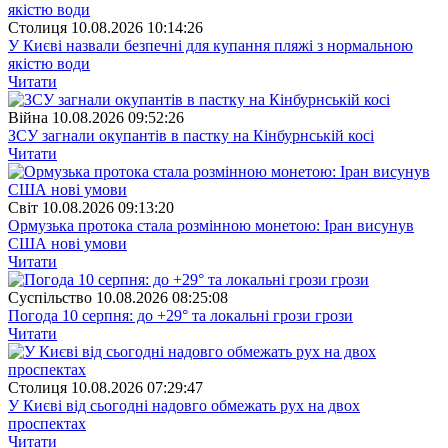
Столиця
10.08.2026 10:14:26
У Києві назвали безпечні для купання пляжі з нормальною
якістю води
Читати
Війна
10.08.2026 09:52:26
ЗСУ загнали окупантів в пастку на Кінбурнській косі
Читати
Свiт
10.08.2026 09:13:20
Ормузька протока стала розмінною монетою: Іран висунув
США нові умови
Читати
Суспiльство
10.08.2026 08:25:08
Погода 10 серпня: до +29° та локальні грози грози
Читати
Столиця
10.08.2026 07:29:47
У Києві від сьогодні надовго обмежать рух на двох
проспектах
Читати