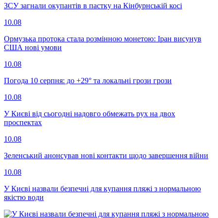
ЗСУ загнали окупантів в пастку на Кінбурнській косі
10.08
Ормузька протока стала розмінною монетою: Іран висунув
США нові умови
10.08
Погода 10 серпня: до +29° та локальні грози грози
10.08
У Києві від сьогодні надовго обмежать рух на двох
проспектах
10.08
Зеленський анонсував нові контакти щодо завершення війни
10.08
У Києві назвали безпечні для купання пляжі з нормальною
якістю води