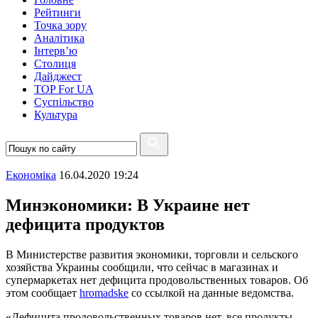
Рейтинги
Точка зору
Аналітика
Інтерв’ю
Столиця
Дайджест
TOP For UA
Суспiльство
Культура
Економіка
16.04.2020 19:24
Минэкономики: В Украине нет
дефицита продуктов
В Министерстве развития экономики, торговли и сельского
хозяйства Украины сообщили, что сейчас в магазинах и
супермаркетах нет дефицита продовольственных товаров. Об
этом сообщает
hromadske
со ссылкой на данные ведомства.
«Дефицита продовольственных товаров нет, все продукты