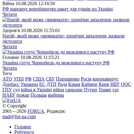
Війна
10.08.2026 12:16:50
РФ нарощує виробництво ракет для ударів по Україні
Читати
Здоров'я
10.08.2026 11:55:01
Напій, який може «вимикати» хронічне запалення, назвали
дієтологи
Читати
Головне
10.08.2026 11:15:21
Україна готує Чорнобиль до можливого наступу РФ
Читати
Теги
АТО
УПЦ
РФ
США
СБУ
Порошенко
Росія
коронавирус
Донбасс
Украина
ЕС
ДТП
Рада
Крым
Кабмин
Киев
НБУ
ООС
ГПУ
суд
війна в Україні
війна
санкции
Путин
Трамп
газ
НАБУ
пожар
Польша
выборы
© Copyright
2001—2026
FORUA
. Редакція:
mail@for-ua.com
Головне
Рейтинги