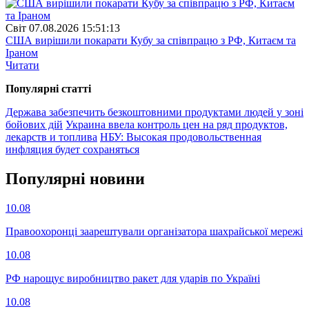
Свiт
07.08.2026 15:51:13
США вирішили покарати Кубу за співпрацю з РФ, Китаєм та
Іраном
Читати
Популярнi статтi
Держава забезпечить безкоштовними продуктами людей у зоні
бойових дій
Украина ввела контроль цен на ряд продуктов,
лекарств и топлива
НБУ: Высокая продовольственная
инфляция будет сохраняться
Популярнi новини
10.08
Правоохоронці заарештували організатора шахрайської мережі
10.08
РФ нарощує виробництво ракет для ударів по Україні
10.08