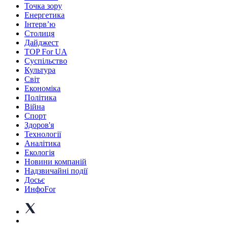
Точка зору
Енергетика
Інтерв’ю
Столиця
Дайджест
TOP For UA
Суспiльство
Культура
Світ
Економіка
Політика
Війна
Спорт
Здоров'я
Технології
Аналітика
Екологія
Новини компаній
Надзвичайні події
Досьє
ИнфоFor