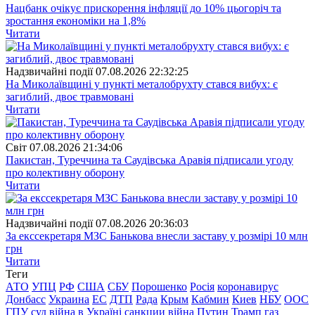
Нацбанк очікує прискорення інфляції до 10% цьогоріч та
зростання економіки на 1,8%
Читати
Надзвичайні події
07.08.2026 22:32:25
На Миколаївщині у пункті металобрухту стався вибух: є
загиблий, двоє травмовані
Читати
Свiт
07.08.2026 21:34:06
Пакистан, Туреччина та Саудівська Аравія підписали угоду
про колективну оборону
Читати
Надзвичайні події
07.08.2026 20:36:03
За екссекретаря МЗС Банькова внесли заставу у розмірі 10 млн
грн
Читати
Теги
АТО
УПЦ
РФ
США
СБУ
Порошенко
Росія
коронавирус
Донбасс
Украина
ЕС
ДТП
Рада
Крым
Кабмин
Киев
НБУ
ООС
ГПУ
суд
війна в Україні
санкции
війна
Путин
Трамп
газ