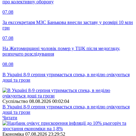
про колективну оборону
07.08
За екссекретаря МЗС Банькова внесли заставу у розмірі 10 млн
грн
07.08
На Житомирщині чоловік помер у ТЦК після медогляду,
розпочато розслідування
08.08
В Україні 8-9 серпня утримається спека, в неділю очікуються
дощі та грози
Суспiльство
08.08.2026 00:02:04
В Україні 8-9 серпня утримається спека, в неділю очікуються
дощі та грози
Читати
Економіка
07.08.2026 23:29:52