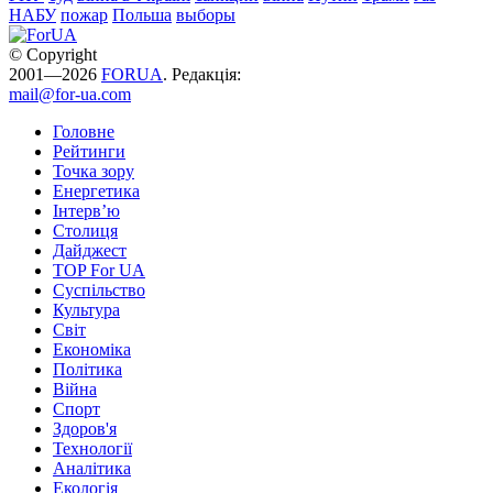
НАБУ
пожар
Польша
выборы
© Copyright
2001—2026
FORUA
. Редакція:
mail@for-ua.com
Головне
Рейтинги
Точка зору
Енергетика
Інтерв’ю
Столиця
Дайджест
TOP For UA
Суспiльство
Культура
Світ
Економіка
Політика
Війна
Спорт
Здоров'я
Технології
Аналітика
Екологія