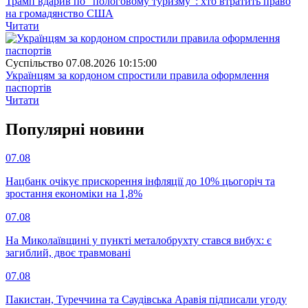
Трамп вдарив по "пологовому туризму": хто втратить право
на громадянство США
Читати
Суспiльство
07.08.2026 10:15:00
Українцям за кордоном спростили правила оформлення
паспортів
Читати
Популярнi новини
07.08
Нацбанк очікує прискорення інфляції до 10% цьогоріч та
зростання економіки на 1,8%
07.08
На Миколаївщині у пункті металобрухту стався вибух: є
загиблий, двоє травмовані
07.08
Пакистан, Туреччина та Саудівська Аравія підписали угоду