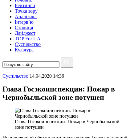
Рейтинги
Точка зору
Аналітика
Інтерв’ю
Столиця
Дайджест
TOP For UA
Суспiльство
Культура
Суспiльство
14.04.2020 14:36
Глава Госэкоинспекции: Пожар в
Чернобыльской зоне потушен
Глава Госэкоинспекции: Пожар в Чернобыльской
зоне потушен
Исполняющий обязанности председателя Государственной