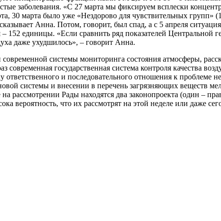
стые заболевания. «С 27 марта мы фиксируем всплески концентр
та, 30 марта было уже «Нездорово для чувствительных групп» (10
азывает Анна. Потом, говорит, был спад, а с 5 апреля ситуация 
 – 152 единицы. «Если сравнить ряд показателей Центральной ге
здуха даже ухудшилось», – говорит Анна.
ой современной системы мониторинга состояния атмосферы, расск
з современная государственная система контроля качества воздух
 ответственного и последовательного отношения к проблеме нет,
 новой системы и внесении в перечень загрязняющих веществ ме
 на рассмотрении Рады находятся два законопроекта (один – пр
ка вероятность, что их рассмотрят на этой неделе или даже сег