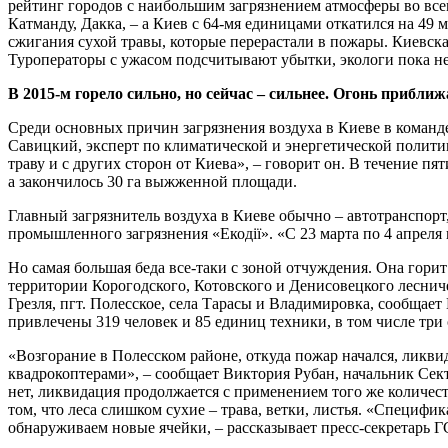
рейтинг городов с наибольшим загрязнением атмосферы во всем
Катманду, Дакка, – а Киев с 64-мя единицами откатился на 49 
сжигания сухой травы, которые перерастали в пожары. Киевская
Туроператоры с ужасом подсчитывают убытки, экологи пока не 
В 2015-м горело сильно, но сейчас – сильнее. Огонь прибли
Среди основных причин загрязнения воздуха в Киеве в коман
Савицкий, эксперт по климатической и энергетической полити
траву и с других сторон от Киева», – говорит он. В течение п
а закончилось 30 га выжженной площади.
Главный загрязнитель воздуха в Киеве обычно – автотранспор
промышленного загрязнения «Екодії». «С 23 марта по 4 апреля
Но самая большая беда все-таки с зоной отчуждения. Она гори
территории Корогодского, Котовского и Денисовецкого лесниче
Грезля, пгт. Полесское, села Тарасы и Владимировка, сообща
привлечены 319 человек и 85 единиц техники, в том числе три
«Возгорание в Полесском районе, откуда пожар начался, ликви
квадрокоптерами», – сообщает Виктория Рубан, начальник Сек
нет, ликвидация продолжается с применением того же количест
том, что леса слишком сухие – трава, ветки, листья. «Специфи
обнаруживаем новые ячейки, – рассказывает пресс-секретарь Г