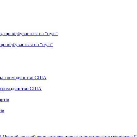
о відбувається на "нулі"
а громадянство США
ів
В Чернобыльской зоне готовят новые туристические маршруты
Б