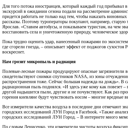
Для того потока иностранцев, который каждый год прибывал 
экскурсий в ожидании сезона подали на рассмотрение админис
придется работать не только над тем, чтобы наказать виновных
рассказы. Поэтому туроператоры покупают, например, старую 
Ярослав. «Ставим автобусы, и показываем туристам, на чем эва
восстановить села и уничтоженную природу, человеческое здор
Пока трудно оценить удар, нанесенный пожарами по экосисте
где сгорели гнезда, – описывает эффект от поджогов сухостоя 
воскреснет.
Нам грозит микропыль и радиация
Полевые-лесные пожары продуцируют опасные загрязнители воз
свидетельствуют снимки спутников NASA, из зоны отчуждения 
распространения тоже. Сейчас большая надежда на дождь». В с
радиационная пыль поднялся. «И здесь уже кому как повезет – гд
другой надышится пыли, другие и не почувствуют. Как раз про
горения киевляне будут чувствовать носом – многие вредные в
Все измерители качества воздуха в последние дни отмечают зн
городских исследований ЛУН Город в Facebook. «Также анализ
городских исследований ЛУН Город. – В интернете много мемов
По словам Денисенко, эти измерители чистоты воздуха фиксир