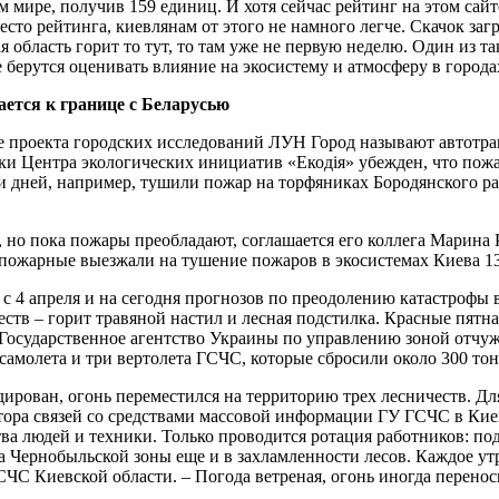
 мире, получив 159 единиц. И хотя сейчас рейтинг на этом сайт
место рейтинга, киевлянам от этого не намного легче. Скачок за
 область горит то тут, то там уже не первую неделю. Один из т
берутся оценивать влияние на экосистему и атмосферу в города
жается к границе с Беларусью
де проекта городских исследований ЛУН Город называют автотр
ки Центра экологических инициатив «Екодія» убежден, что пожа
яти дней, например, тушили пожар на торфяниках Бородянского р
т, но пока пожары преобладают, соглашается его коллега Марин
 пожарные выезжали на тушение пожаров в экосистемах Киева 13
т с 4 апреля и на сегодня прогнозов по преодолению катастрофы
ств – горит травяной настил и лесная подстилка. Красные пятна
ет Государственное агентство Украины по управлению зоной отчу
 самолета и три вертолета ГСЧС, которые сбросили около 300 то
дирован, огонь переместился на территорию трех лесничеств. Д
тора связей со средствами массовой информации ГУ ГСЧС в Киев
ва людей и техники. Только проводится ротация работников: под
ка Чернобыльской зоны еще и в захламленности лесов. Каждое ут
СЧС Киевской области. – Погода ветреная, огонь иногда перенос