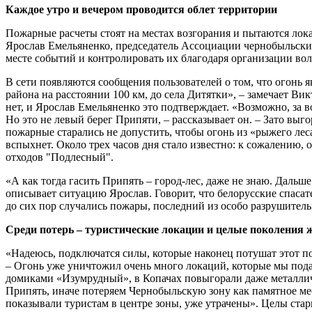
Каждое утро и вечером проводится облет территории
Пожарные расчеты стоят на местах возгорания и пытаются локал
Ярослав Емельяненко, председатель Ассоциации чернобыльских
месте событий и контролировать их благодаря организации вол
В сети появляются сообщения пользователей о том, что огонь я
района на расстоянии 100 км, до села Дитятки», – замечает В
нет, и Ярослав Емельяненко это подтверждает. «Возможно, за в
Но это не левый берег Припяти, – рассказывает он. – Зато выг
пожарные старались не допустить, чтобы огонь из «рыжего лес
вспыхнет. Около трех часов дня стало известно: к сожалению,
отходов "Подлесный".
«А как тогда гасить Припять – город-лес, даже не знаю. Дальш
описывает ситуацию Ярослав. Говорит, что белорусские спаса
до сих пор случались пожары, последний из особо разрушител
Среди потерь – туристические локации и целые поколения
«Надеюсь, подключатся силы, которые наконец потушат этот по
– Огонь уже уничтожил очень много локаций, которые мы под
домиками «Изумрудный», в Копачах повыгорали даже металличе
Припять, иначе потеряем Чернобыльскую зону как памятное мес
показывали туристам в центре зоны, уже утрачены». Целы стар