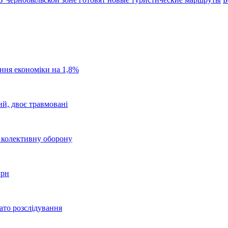
ання економіки на 1,8%
ий, двоє травмовані
о колективну оборону
грн
ато розслідування