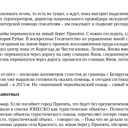
изовать огонь, то есть не тушат, а ждут, пока выгорит выделенн
 туроператоров, директор национального провайдера экскурсий 
онтерской помощи спасателям – им покупают и подвозят респират
кобы перекинулся на левый берег Припяти. Сложно отследить, гд
иктория Рубан. В воскресенье Госагентство по управлению зоной
озгорания на левом берегу приняли воспламенения пруда-охладит
орел центр зоны от Корогода до Чистогаловки, Лелива, Янова вм
а» перекинулся через дорогу на саму станцию Янов, соединенну
 огонь перекинулся через дорогу, прошелся по станции Янов, по
е от него – несколько километров сухостоя до границы с Белару
тели уже выразили готовность оказать помощь, и сегодня состо
ьный – в 2015-м. Но «нынешний чернобыльский пожар – самый м
 животных
жар. Если погибнет город Припять, это будет без преувеличени
авали в списки ЮНЕСКО как туристические объекты». Полность
ские объекты туристического показа, перечисляет потери глава
то, туристический объект, – говорит он. – Пока что не делали 
инные церкви села Красного, на левом берегу Припяти, обгоревш