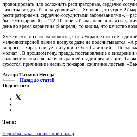
провоцировать или осложнять респираторные, сердечно-сосуди
качества воздуха был на уровне 45 – «Хорошо», то утром 27 мар
респираторными, сердечно-сосудистыми заболеваниями», – расск
был «Нездоровый» – 172. 10 апреля была аналогичная ситуация
день во время карантина (9 апреля), то видим, что качество во
Хуже всего, по словам экологов, что в Украине пока нет един
мелкодисперсной пыли в воздухе даже не подсчитывается. «А ра
вопросе, – характеризует ситуацию Олег Савицкий. – Поскольку
молчат». В прошлом году, правда, постановление о внедрении
сожалению, она еще на очень ранней стадии реализации. Также
сухостоя, причинение лесных пожаров, сжигание листьев. «Высо
Автор: Татьяна Негода
Назад до статей
Поділитися:
Теги:
Чернобыльская зона
лесной пожар