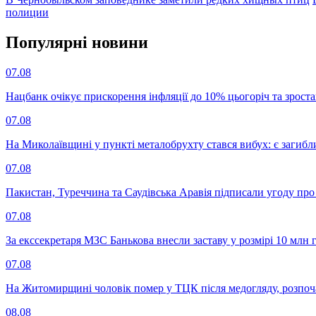
полиции
Популярнi новини
07.08
Нацбанк очікує прискорення інфляції до 10% цьогоріч та зрост
07.08
На Миколаївщині у пункті металобрухту стався вибух: є загибл
07.08
Пакистан, Туреччина та Саудівська Аравія підписали угоду пр
07.08
За екссекретаря МЗС Банькова внесли заставу у розмірі 10 млн 
07.08
На Житомирщині чоловік помер у ТЦК після медогляду, розпоч
08.08