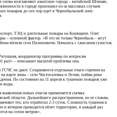
е снова возглавляют азиатские города – китайский Шэньян,
грязненности в городе произошел из-за массовых случаев
аких пожаров до сих пор идет в Чернобыльской зоне.
х
анспорт, ТЭЦ и длительные пожары на Киевщине. Олег
ры – основной фактор. «И это не только Чернобыль – жгут
айона вблизи села Пилиповичи. Началось с сжигания сухостоя,
а Ратушная, координатор программы по вопросам
1 раз!» – описывает масштаб проблемы она.
 в ГСЧС не дают. Сохраняются отдельные очаги горения на
 на карте зоны – село Чистогаловка и Лелив, пойма реки
ждения. По состоянию на 11 апреля к тушению пожаров уже
нн воды.
ля выявления новых очагов применяется съемка
ской области. Дальнейшего распространения, по ее словам,
меняют тех, кто отработал 2-3 суток. Сложность тушения в
ро и вечером проводится облет территории, и каждый раз
ится на сотни метров».