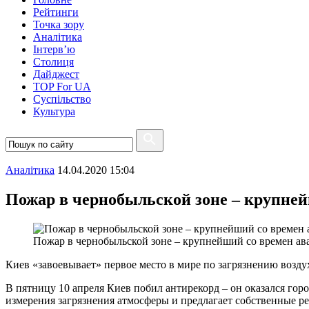
Рейтинги
Точка зору
Аналітика
Інтерв’ю
Столиця
Дайджест
TOP For UA
Суспiльство
Культура
Аналітика
14.04.2020 15:04
Пожар в чернобыльской зоне – крупней
Пожар в чернобыльской зоне – крупнейший со времен ав
Киев «завоевывает» первое место в мире по загрязнению воздух
В пятницу 10 апреля Киев побил антирекорд – он оказался горо
измерения загрязнения атмосферы и предлагает собственные ре