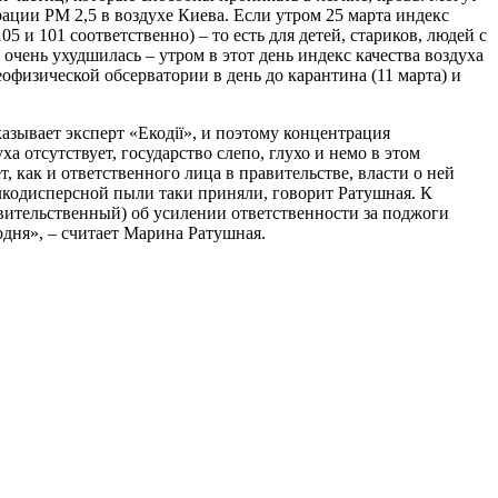
ации PM 2,5 в воздухе Киева. Если утром 25 марта индекс
5 и 101 соответственно) – то есть для детей, стариков, людей с
очень ухудшилась – утром в этот день индекс качества воздуха
офизической обсерватории в день до карантина (11 марта) и
азывает эксперт «Екодії», и поэтому концентрация
а отсутствует, государство слепо, глухо и немо в этом
 как и ответственного лица в правительстве, власти о ней
лкодисперсной пыли таки приняли, говорит Ратушная. К
авительственный) об усилении ответственности за поджоги
одня», – считает Марина Ратушная.