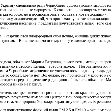
в Украину специально ради Чернобыля, существующих маршрутов
трации зоны новые маршруты. К сожалению, расширить сетку не
 в катастрофе, но и воспроизводить, создавать новые локации», 
технику, аналогичную той, что принимала участие в ликвидации 
куировали население, предлагаем почувствовать запах «того само
овье.
ме. «Разрушаются плодородный слой почвы, жилища диких живот
Ратушная. – Влияние на экосистему, почву и живые организмы, д
духа, объясняет Марина Ратушная, в частности, мелкодисперсну
именно в сторону Киева, – говорит эколог. – Погода меняется,
амом Чернобыле загрязнение не увеличилось – радионуклиды давн
е-то осядет, где-то нет. Возможно, это произойдет у кого-то на 
исходит перераспределение радиационной пыли»,- объясняет Мар
ыбросы никак не пахнут.
ачительное превышение загрязнения вплоть до красного уровня 
ируем результаты измерений Центральной геофизической обсерв
 о том, что природа благодаря карантину очищается. В реально
уют концентрацию фракций пыли PM 2,5 и PM 10 – очень мелких