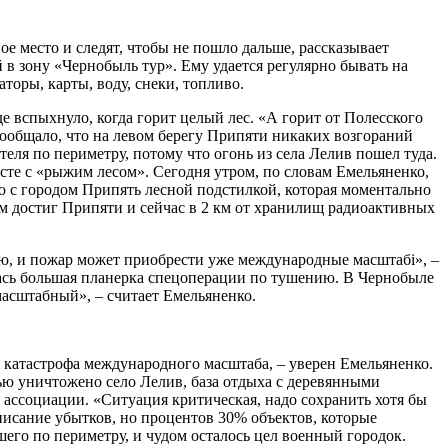
ое место и следят, чтобы не пошло дальше, рассказывает
в зону «Чернобыль тур». Ему удается регулярно бывать на
оры, карты, воду, снеки, топливо.
е вспыхнуло, когда горит целый лес. «А горит от Полесского
 сообщало, что на левом берегу Припяти никаких возгораний
еля по периметру, потому что огонь из села Лелив пошел туда.
есте с «рыжим лесом». Сегодня утром, по словам Емельяненко,
ю с городом Припять лесной подстилкой, которая моментально
том достиг Припяти и сейчас в 2 км от хранилищ радиоактивных
сью, и пожар может приобрести уже международные масштабі», –
ялась большая планерка спецоперации по тушению. В Чернобыле
асштабный», – считает Емельяненко.
я катастрофа международного масштаба, – уверен Емельяненко.
ю уничтожено село Лелив, база отдыха с деревянными
 ассоциации. «Ситуация критическая, надо сохранить хотя бы
описание убытков, но процентов 30% объектов, которые
его по периметру, и чудом осталось цел военный городок.