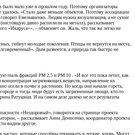
 было мало уже в прошлом году. Поэтому организаторы
 удалось. «Стало даже меньше объектов. Поэтому ассоциации
– говорит Емельяненко. Людям нужна визуализация, а не сухие
(настоящую давно распилили на металл), рассказывает
го «Икаруса»», – объясняет он. Жаль, что так же легко не
ных, гибнут молодые поколения. Птицы не вернутся на места,
олговременный». Дым развеется, а природа так быстро не
ю пыль фракций PM 2,5 и PM 10 . «И все это пока летит, как
 и концентрация загрязняющих веществ, направление их
о осели в почве и растениях. Но когда они начали гореть,
огороде и тогда люди будут есть загрязненные овощи, кто-то
ина Ратушная. И на самом деле далеко не все результаты
опасности «Нездоровый», говорится на странице проекта
атории, – рассказывает Анна Денисенко, координатор проекта
сти видим другое.
 частиц, которые способны проникать в легкие, кровь. Могут