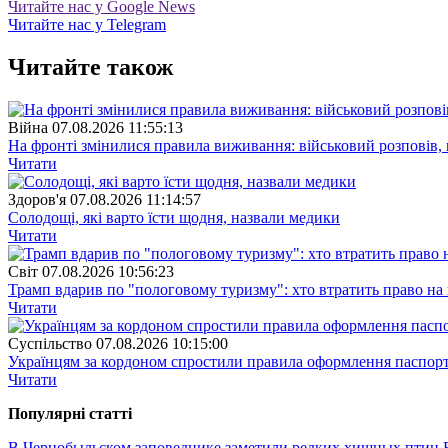
Читайте нас у Google News
Читайте нас у Telegram
Читайте також
Війна
07.08.2026 11:55:13
На фронті змінилися правила виживання: військовий розповів, щ
Читати
Здоров'я
07.08.2026 11:14:57
Солодощі, які варто їсти щодня, назвали медики
Читати
Свiт
07.08.2026 10:56:23
Трамп вдарив по "пологовому туризму": хто втратить право н
Читати
Суспiльство
07.08.2026 10:15:00
Українцям за кордоном спростили правила оформлення паспорт
Читати
Популярнi статтi
В Чернобыльском заповеднике заметили редких хищных птиц