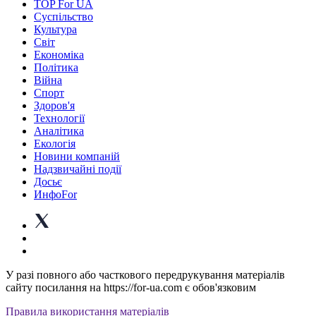
TOP For UA
Суспiльство
Культура
Світ
Економіка
Політика
Війна
Спорт
Здоров'я
Технології
Аналітика
Екологія
Новини компаній
Надзвичайні події
Досьє
ИнфоFor
У разі повного або часткового передрукування матеріалів
сайту посилання на https://for-ua.com є обов'язковим
Правила використання матеріалів