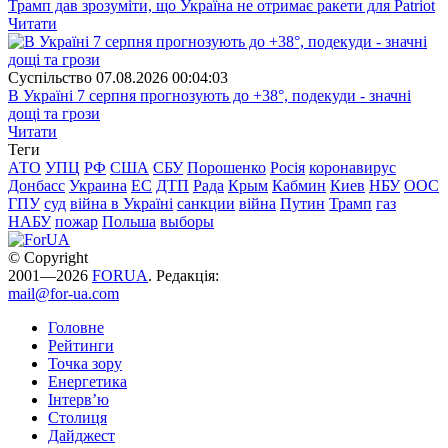
Трамп дав зрозуміти, що Україна не отримає ракети для Patriot
Читати
Суспiльство
07.08.2026 00:04:03
В Україні 7 серпня прогнозують до +38°, подекуди - значні
дощі та грози
Читати
Теги
АТО
УПЦ
РФ
США
СБУ
Порошенко
Росія
коронавирус
Донбасс
Украина
ЕС
ДТП
Рада
Крым
Кабмин
Киев
НБУ
ООС
ГПУ
суд
війна в Україні
санкции
війна
Путин
Трамп
газ
НАБУ
пожар
Польша
выборы
© Copyright
2001—2026
FORUA
. Редакція:
mail@for-ua.com
Головне
Рейтинги
Точка зору
Енергетика
Інтерв’ю
Столиця
Дайджест