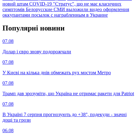
новий штам COVID-19 "Стратус", що не має класичних
симптомів
Белорусские СМИ выложили видео оформления
оккупантами посылок с награбленным в Украине
Популярнi новини
07.08
Долар і євро знову подорожчали
07.08
У Києві на кілька днів обмежать рух мостом Метро
07.08
Трамп дав зрозуміти, що Україна не отримає ракети для Patriot
07.08
В Україні 7 серпня прогнозують до +38°, подекуди - значні
дощі та грози
06.08