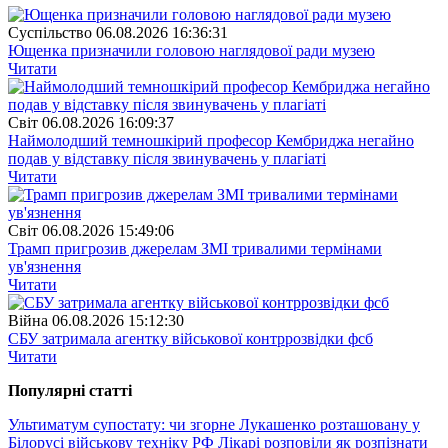
Суспiльство
06.08.2026 16:36:31
Ющенка призначили головою наглядової ради музею
Читати
Свiт
06.08.2026 16:09:37
Наймолодший темношкірий професор Кембриджа негайно
подав у відставку після звинувачень у плагіаті
Читати
Свiт
06.08.2026 15:49:06
Трамп пригрозив джерелам ЗМІ тривалими термінами
ув'язнення
Читати
Війна
06.08.2026 15:12:30
СБУ затримала агентку військової контррозвідки фсб
Читати
Популярнi статтi
Ультиматум супостату: чи згорне Лукашенко розташовану у
Білорусі військову техніку РФ
Лікарі розповіли як розпізнати