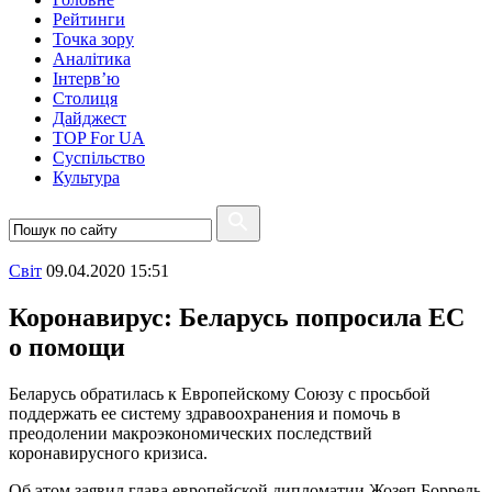
Рейтинги
Точка зору
Аналітика
Інтерв’ю
Столиця
Дайджест
TOP For UA
Суспiльство
Культура
Свiт
09.04.2020 15:51
Коронавирус: Беларусь попросила ЕС
о помощи
Беларусь обратилась к Европейскому Союзу с просьбой
поддержать ее систему здравоохранения и помочь в
преодолении макроэкономических последствий
коронавирусного кризиса.
Об этом заявил глава европейской дипломатии Жозеп Боррель