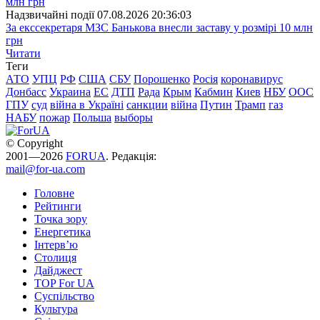
Надзвичайні події
07.08.2026 20:36:03
За екссекретаря МЗС Банькова внесли заставу у розмірі 10 млн
грн
Читати
Теги
АТО
УПЦ
РФ
США
СБУ
Порошенко
Росія
коронавирус
Донбасс
Украина
ЕС
ДТП
Рада
Крым
Кабмин
Киев
НБУ
ООС
ГПУ
суд
війна в Україні
санкции
війна
Путин
Трамп
газ
НАБУ
пожар
Польша
выборы
© Copyright
2001—2026
FORUA
. Редакція:
mail@for-ua.com
Головне
Рейтинги
Точка зору
Енергетика
Інтерв’ю
Столиця
Дайджест
TOP For UA
Суспiльство
Культура