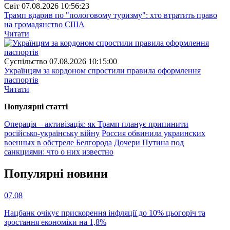
Свiт
07.08.2026 10:56:23
Трамп вдарив по "пологовому туризму": хто втратить право
на громадянство США
Читати
Суспiльство
07.08.2026 10:15:00
Українцям за кордоном спростили правила оформлення
паспортів
Читати
Популярнi статтi
Операція – активізація: як Трамп планує припинити
російсько-українську війну
Россия обвинила украинских
военных в обстреле Белгорода
Дочери Путина под
санкциями: что о них известно
Популярнi новини
07.08
Нацбанк очікує прискорення інфляції до 10% цьогоріч та
зростання економіки на 1,8%