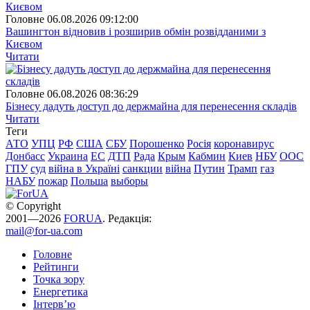
Головне
06.08.2026 09:12:00
Вашингтон відновив і розширив обмін розвідданими з
Києвом
Читати
Головне
06.08.2026 08:36:29
Бізнесу дадуть доступ до держмайна для перенесення складів
Читати
Теги
АТО
УПЦ
РФ
США
СБУ
Порошенко
Росія
коронавирус
Донбасс
Украина
ЕС
ДТП
Рада
Крым
Кабмин
Киев
НБУ
ООС
ГПУ
суд
війна в Україні
санкции
війна
Путин
Трамп
газ
НАБУ
пожар
Польша
выборы
© Copyright
2001—2026
FORUA
. Редакція:
mail@for-ua.com
Головне
Рейтинги
Точка зору
Енергетика
Інтерв’ю