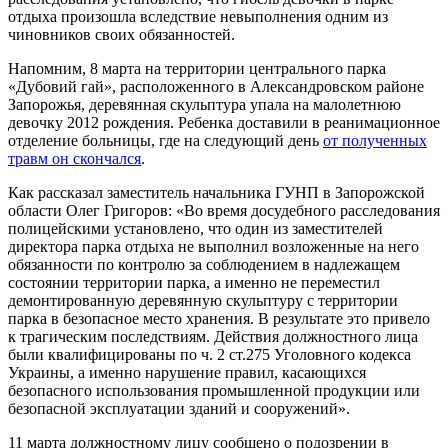
отдыха произошла вследствие невыполнения одним из
чиновников своих обязанностей.
Напомним, 8 марта на территории центрального парка
«Дубовий гай», расположенного в Александровском районе
Запорожья, деревянная скульптура упала на малолетнюю
девочку 2012 рождения. Ребенка доставили в реанимационное
отделение больницы, где на следующий день
от полученных
травм он скончался
.
Как рассказал заместитель начальника ГУНП в Запорожской
области Олег Григоров: «Во время досудебного расследования
полицейскими установлено, что один из заместителей
директора парка отдыха не выполнил возложенные на него
обязанности по контролю за соблюдением в надлежащем
состоянии территории парка, а именно не переместил
демонтированную деревянную скульптуру с территории
парка в безопасное место хранения. В результате это привело
к трагическим последствиям. Действия должностного лица
были квалифицированы по ч. 2 ст.275 Уголовного кодекса
Украины, а именно нарушение правил, касающихся
безопасного использования промышленной продукции или
безопасной эксплуатации зданий и сооружений».
11 марта должностному лицу сообщено о подозрении в