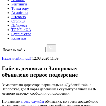
Рейтинги
Точка зору
Аналітика
Інтерв’ю
Столиця
Дайджест
TOP For UA
Суспiльство
Культура
Надзвичайні події
12.03.2020 11:09
Гибель девочки в Запорожье:
объявлено первое подозрение
Заместителю директора парка отдыха «Дубовий гай» в
Запорожье, где 8 марта деревянная скульптура упала на 8-
летнюю девочку, сообщили о подозрении.
По данным
пресс-службы
облглавка, во время досудебного
расследования установлено, что гибель девочки в парке