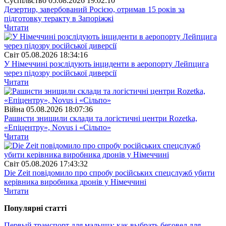
Суспiльство
05.08.2026 19:02:10
Дезертир, завербований Росією, отримав 15 років за
підготовку теракту в Запоріжжі
Читати
Свiт
05.08.2026 18:34:16
У Німеччині розслідують інциденти в аеропорту Лейпцига
через підозру російської диверсії
Читати
Війна
05.08.2026 18:07:36
Рашисти знищили склади та логістичні центри Rozetka,
«Епіцентру», Novus і «Сільпо»
Читати
Свiт
05.08.2026 17:43:32
Die Zeit повідомило про спробу російських спецслужб убити
керівника виробника дронів у Німеччині
Читати
Популярнi статтi
Первый транспорт для малыша: как выбрать беговел для