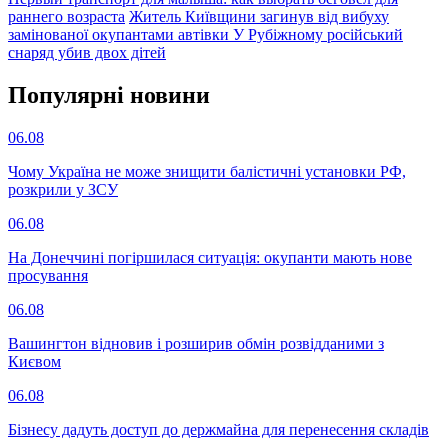
раннего возраста
Житель Київщини загинув від вибуху
замінованої окупантами автівки
У Рубіжному російський
снаряд убив двох дітей
Популярнi новини
06.08
Чому Україна не може знищити балістичні установки РФ,
розкрили у ЗСУ
06.08
На Донеччині погіршилася ситуація: окупанти мають нове
просування
06.08
Вашингтон відновив і розширив обмін розвідданими з
Києвом
06.08
Бізнесу дадуть доступ до держмайна для перенесення складів