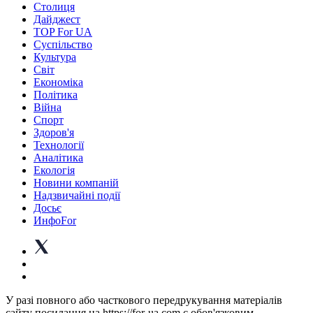
Столиця
Дайджест
TOP For UA
Суспiльство
Культура
Світ
Економіка
Політика
Війна
Спорт
Здоров'я
Технології
Аналітика
Екологія
Новини компаній
Надзвичайні події
Досьє
ИнфоFor
У разі повного або часткового передрукування матеріалів
сайту посилання на https://for-ua.com є обов'язковим