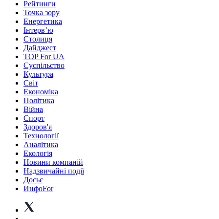
Рейтинги
Точка зору
Енергетика
Інтерв’ю
Столиця
Дайджест
TOP For UA
Суспiльство
Культура
Світ
Економіка
Політика
Війна
Спорт
Здоров'я
Технології
Аналітика
Екологія
Новини компаній
Надзвичайні події
Досьє
ИнфоFor