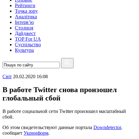
Рейтинги
Точка зору
Аналітика
Інтерв’ю
Столиця
Дайджест
TOP For UA
Суспiльство
Культура
Свiт
20.02.2020 16:08
В работе Twitter снова произошел
глобальный сбой
В работе социальной сети Twitter произошел масштабный
сбой.
Об этом свидетельствуют данные портала
Downdetector
,
сообщает
Укринформ
.