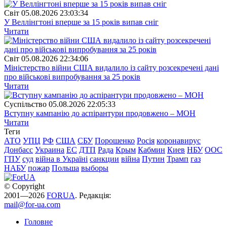
Свiт
05.08.2026 23:03:34
У Веллінгтоні вперше за 15 років випав сніг
Читати
Свiт
05.08.2026 22:34:06
Міністерство війни США видалило із сайту розсекречені дані
про військові випробування за 25 років
Читати
Суспiльство
05.08.2026 22:05:33
Вступну кампанію до аспірантури продовжено – МОН
Читати
Теги
АТО
УПЦ
РФ
США
СБУ
Порошенко
Росія
коронавирус
Донбасс
Украина
ЕС
ДТП
Рада
Крым
Кабмин
Киев
НБУ
ООС
ГПУ
суд
війна в Україні
санкции
війна
Путин
Трамп
газ
НАБУ
пожар
Польша
выборы
© Copyright
2001—2026
FORUA
. Редакція:
mail@for-ua.com
Головне