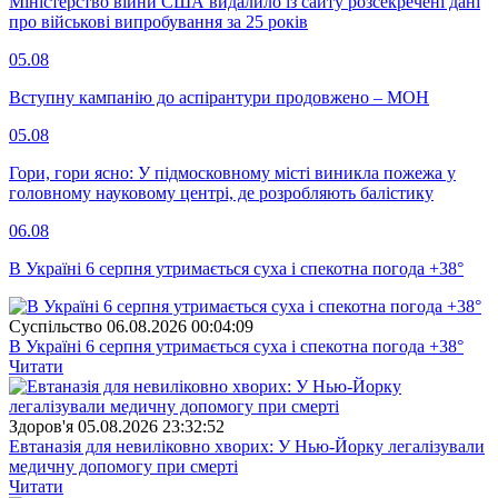
Міністерство війни США видалило із сайту розсекречені дані
про військові випробування за 25 років
05.08
Вступну кампанію до аспірантури продовжено – МОН
05.08
Гори, гори ясно: У підмосковному місті виникла пожежа у
головному науковому центрі, де розробляють балістику
06.08
В Україні 6 серпня утримається суха і спекотна погода +38°
Суспiльство
06.08.2026 00:04:09
В Україні 6 серпня утримається суха і спекотна погода +38°
Читати
Здоров'я
05.08.2026 23:32:52
Евтаназія для невиліковно хворих: У Нью-Йорку легалізували
медичну допомогу при смерті
Читати