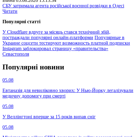
Війна
05.08.2026 15:13:34
СБУ затримала агента російської воєнної розвідки в Одесі
Читати
Популярнi статтi
У Cloudflare вдруге за місяць стався технічний збій,
постраждали популярні онлайн-платформи
Популярные в
Украине соцсети тестируют возможность платной подписки
Instagram заблокировал страницу «правительства»
Севастополя
Популярнi новини
05.08
Евтаназія для невиліковно хворих: У Нью-Йорку легалізували
медичну допомогу при смерті
05.08
У Веллінгтоні вперше за 15 років випав сніг
05.08