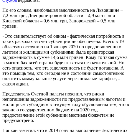
служба
ведомства.
По его словам, наибольшая задолженность на Львовщине –
7,2 млн грн, Днепропетровской области – 4,9 млн грн и
Киевской области – 0,6 млн грн, Запорожской – 0,5 млн
гривен.
«Это свидетельствует об одном - фактическая потребность в
таких расходах за счет субвенции не обеспечена. Всего в 19
областях состоянию на 1 января 2020 по предоставленным
льготам и жилищными субсидиями была кредиторская
задолженность в сумме 14,6 млн гривен. Кому-то такая сумма
в масштабах всей страны будет казаться незначительной. Но
есть опасность, что эта задолженность не будет погашена. А
это помощь тем, кто сегодня не в состоянии самостоятельно
оплатить коммунальные услуги через немалые тарифы», -
сказал ацкан.
Председатель Счетной палаты пояснил, что риски
непогашения задолженности по предоставленным льготам и
жилищным субсидиям в текущем году обусловлены тем, что в
законе о государственном бюджете на 2020 год
предоставление этой субвенции местным бюджетам не
предусмотрено.
Пацкан заметил, что в 2019 году на выполнение фактических