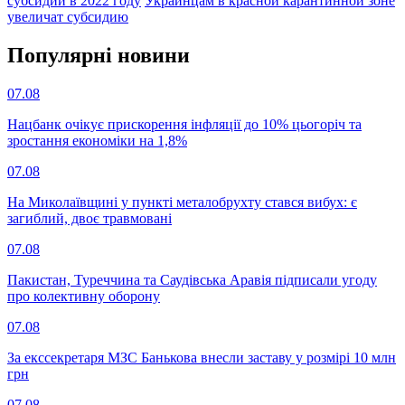
субсидий в 2022 году
Украинцам в красной карантинной зоне
увеличат субсидию
Популярнi новини
07.08
Нацбанк очікує прискорення інфляції до 10% цьогоріч та
зростання економіки на 1,8%
07.08
На Миколаївщині у пункті металобрухту стався вибух: є
загиблий, двоє травмовані
07.08
Пакистан, Туреччина та Саудівська Аравія підписали угоду
про колективну оборону
07.08
За екссекретаря МЗС Банькова внесли заставу у розмірі 10 млн
грн
07.08