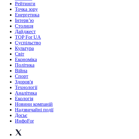
Рейтинги
Точка зору
Енергетика
Інтерв’ю
Столиця
Дайджест
TOP For UA
Суспiльство
Культура
Світ
Економіка
Політика
Війна
Спорт
Здоров'я
Технології
Аналітика
Екологія
Новини компаній
Надзвичайні події
Досьє
ИнфоFor