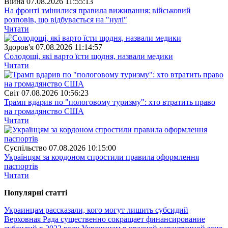
Війна
07.08.2026 11:55:13
На фронті змінилися правила виживання: військовий
розповів, що відбувається на "нулі"
Читати
Здоров'я
07.08.2026 11:14:57
Солодощі, які варто їсти щодня, назвали медики
Читати
Свiт
07.08.2026 10:56:23
Трамп вдарив по "пологовому туризму": хто втратить право
на громадянство США
Читати
Суспiльство
07.08.2026 10:15:00
Українцям за кордоном спростили правила оформлення
паспортів
Читати
Популярнi статтi
Украинцам рассказали, кого могут лишить субсидий
Верховная Рада существенно сокращает финансирование