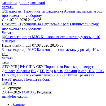
загиблий, двоє травмовані
Читати
Свiт
07.08.2026 21:34:06
Пакистан, Туреччина та Саудівська Аравія підписали угоду
про колективну оборону
Читати
Надзвичайні події
07.08.2026 20:36:03
За екссекретаря МЗС Банькова внесли заставу у розмірі 10 млн
грн
Читати
Теги
АТО
УПЦ
РФ
США
СБУ
Порошенко
Росія
коронавирус
Донбасс
Украина
ЕС
ДТП
Рада
Крым
Кабмин
Киев
НБУ
ООС
ГПУ
суд
війна в Україні
санкции
війна
Путин
Трамп
газ
НАБУ
пожар
Польша
выборы
© Copyright
2001—2026
FORUA
. Редакція:
mail@for-ua.com
Головне