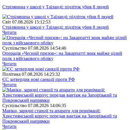
Стрілянина у школі у Таїланді: підліток убив 8 людей
Свiт
07.08.2026 15:12:53
Стрілянина у школі у Таїланді: підліток убив 8 людей
Читати
Суспiльство
07.08.2026 14:54:46
Операція «Чесний призов»: на Закарпатті зник майже цілий
полк з військового обліку
Читати
Полiтика
07.08.2026 14:25:32
ЄС затвердив нові санкції проти РФ
Читати
Суспiльство
07.08.2026 14:06:35
Мавіки, зарядні станції та апарати для реанімації:
Християнський корпус передав вантаж на Запорізький та
Покровський напрямки
Читати