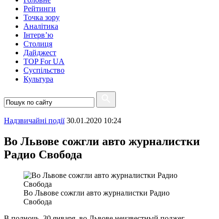
Рейтинги
Точка зору
Аналітика
Інтерв’ю
Столиця
Дайджест
TOP For UA
Суспiльство
Культура
Надзвичайні події
30.01.2020 10:24
Во Львове сожгли авто журналистки
Радио Свобода
Во Львове сожгли авто журналистки Радио
Свобода
В полночь, 30 января, во Львове неизвестный поджег