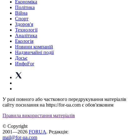
Економіка
Політика
Війна
Спорт
Здоров'я
Технології
Аналітика
Екологія
Новини компаній
Надзвичайні події
Досьє
ИнфоFor
У разі повного або часткового передрукування матеріалів
сайту посилання на https://for-ua.com є обов'язковим
Правила використання матеріалів
© Copyright
2001—2026
FORUA
. Редакція:
mail@for-ua.com