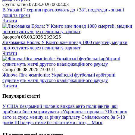
Суспiльство
07.08.2026 00:04:03
В Україні 7 серпня прогнозують до +38°, подекуди - значні
дощі та грози
Читати
Здоров'я
06.08.2026 23:33:25
Лихоманка Ебола: У Конго вже понад 1800 смертей, медики
протестують через невиплату зарплат
Читати
Спорт
06.08.2026 23:03:11
Жіноча Ліга чемпіонів: Українські футбольні арбітрині
судитимуть матчі другого кваліфікаційного раунду
Читати
Популярнi статтi
У США бездомний чоловік викрав авто поліціянтів, які
приїхали його затримувати
«Укрпошта» продала 716 старих
авто за суму, меншу за річну зарплату Смілянського
За 5-10
років ШІ керуватиме безпілотними авто, – Маск