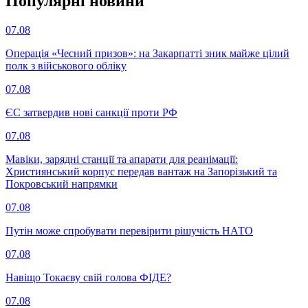
Популярнi новини
07.08
Операція «Чесний призов»: на Закарпатті зник майже цілий
полк з військового обліку
07.08
ЄС затвердив нові санкції проти РФ
07.08
Мавіки, зарядні станції та апарати для реанімації:
Християнський корпус передав вантаж на Запорізький та
Покровський напрямки
07.08
Путін може спробувати перевірити рішучість НАТО
07.08
Навіщо Токаєву свій голова ФІДЕ?
07.08