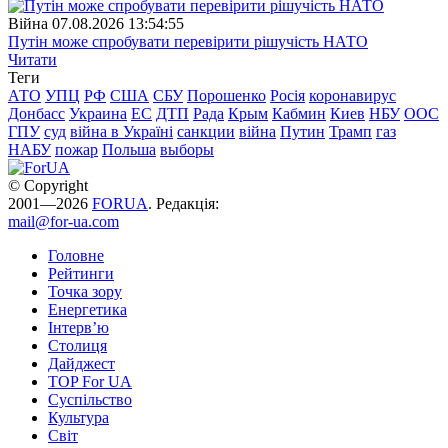
Війна
07.08.2026 13:54:55
Путін може спробувати перевірити рішучість НАТО
Читати
Теги
АТО
УПЦ
РФ
США
СБУ
Порошенко
Росія
коронавирус
Донбасс
Украина
ЕС
ДТП
Рада
Крым
Кабмин
Киев
НБУ
ООС
ГПУ
суд
війна в Україні
санкции
війна
Путин
Трамп
газ
НАБУ
пожар
Польша
выборы
© Copyright
2001—2026
FORUA
. Редакція:
mail@for-ua.com
Головне
Рейтинги
Точка зору
Енергетика
Інтерв’ю
Столиця
Дайджест
TOP For UA
Суспiльство
Культура
Світ