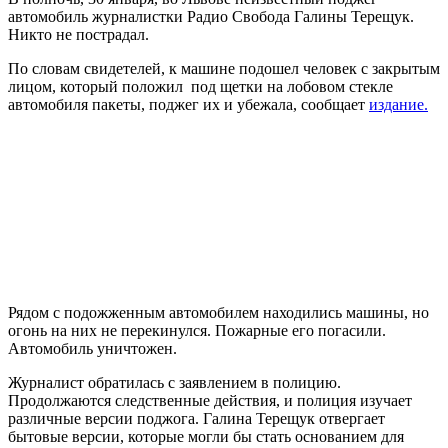
автомобиль журналистки Радио Свобода Галины Терещук.
Никто не пострадал.
По словам свидетелей, к машине подошел человек с закрытым
лицом, который положил под щетки на лобовом стекле
автомобиля пакеты, поджег их и убежала, сообщает
издание.
Рядом с подожженным автомобилем находились машины, но
огонь на них не перекинулся. Пожарные его погасили.
Автомобиль уничтожен.
Журналист обратилась с заявлением в полицию.
Продолжаются следственные действия, и полиция изучает
различные версии поджога. Галина Терещук отвергает
бытовые версии, которые могли бы стать основанием для