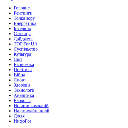
Головне
Рейтинги
Точка зору
Енергетика
Інтерв’ю
Столиця
Дайджест
TOP For UA
Суспiльство
Культура
Світ
Економіка
Політика
Війна
Спорт
Здоров'я
Технології
Аналітика
Екологія
Новини компаній
Надзвичайні події
Досьє
ИнфоFor