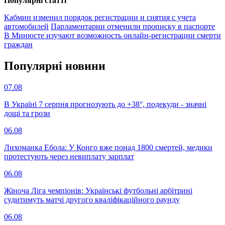
Популярнi статтi
Кабмин изменил порядок регистрации и снятия с учета
автомобилей
Парламентарии отменили прописку в паспорте
В Минюсте изучают возможность онлайн-регистрации смерти
граждан
Популярнi новини
07.08
В Україні 7 серпня прогнозують до +38°, подекуди - значні
дощі та грози
06.08
Лихоманка Ебола: У Конго вже понад 1800 смертей, медики
протестують через невиплату зарплат
06.08
Жіноча Ліга чемпіонів: Українські футбольні арбітрині
судитимуть матчі другого кваліфікаційного раунду
06.08