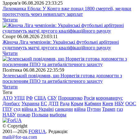
Здоров'я
06.08.2026 23:33:25
Лихоманка Ебола: У Конго вже понад 1800 смертей, медики
протестують через невиплату зарплат
Читати
Спорт
06.08.2026 23:03:11
Жіноча Ліга чемпіонів: Українські футбольні арбітрині
судитимуть матчі другого кваліфікаційного раунду
Читати
Полiтика
06.08.2026 22:35:59
Зеленський повідомив, що Норвегія готова допомогти з
посиленням ППО та антибалістичного захисту
Читати
Теги
АТО
УПЦ
РФ
США
СБУ
Порошенко
Росія
коронавирус
Донбасс
Украина
ЕС
ДТП
Рада
Крым
Кабмин
Киев
НБУ
ООС
ГПУ
суд
війна в Україні
санкции
війна
Путин
Трамп
газ
НАБУ
пожар
Польша
выборы
© Copyright
2001—2026
FORUA
. Редакція:
mail@for-ua.com