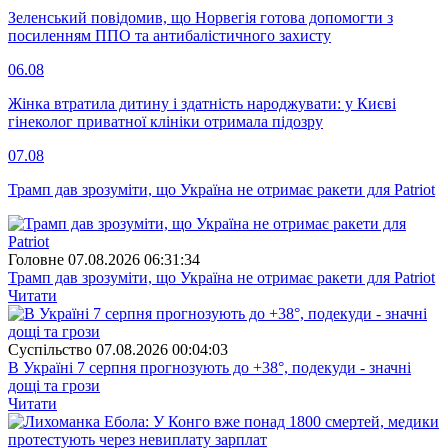
Зеленський повідомив, що Норвегія готова допомогти з
посиленням ППО та антибалістичного захисту
06.08
Жінка втратила дитину і здатність народжувати: у Києві
гінеколог приватної клініки отримала підозру
07.08
Трамп дав зрозуміти, що Україна не отримає ракети для Patriot
Головне
07.08.2026 06:31:34
Трамп дав зрозуміти, що Україна не отримає ракети для Patriot
Читати
Суспiльство
07.08.2026 00:04:03
В Україні 7 серпня прогнозують до +38°, подекуди - значні
дощі та грози
Читати