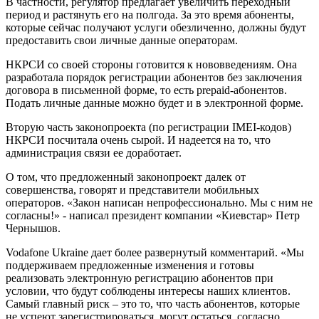
В частности, регулятор предлагает увеличить переходный
период и растянуть его на полгода. За это время абоненты,
которые сейчас получают услуги обезличенно, должны будут
предоставить свои личные данные операторам.
НКРСИ со своей стороны готовится к нововведениям. Она
разработала порядок регистрации абонентов без заключения
договора в письменной форме, то есть prepaid-абонентов.
Подать личные данные можно будет и в электронной форме.
Вторую часть законопроекта (по регистрации IMEI-кодов)
НКРСИ посчитала очень сырой. И надеется на то, что
администрация связи ее доработает.
О том, что предложенный законопроект далек от
совершенства, говорят и представители мобильных
операторов. «Закон написан непрофессионально. Мы с ним не
согласны!» - написал президент компании «Киевстар» Петр
Чернышов.
Vodafone Ukraine дает более развернутый комментарий. «Мы
поддерживаем предложенные изменения и готовы
реализовать электронную регистрацию абонентов при
условии, что будут соблюдены интересы наших клиентов.
Самый главный риск – это то, что часть абонентов, которые
не успеют зарегистрироваться, могут остаться, согласно