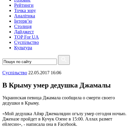
Рейтинги
Точка зору
Аналітика
Інтерв’ю
Столиця
Дайджест
TOP For UA
Суспiльство
Культура
Суспiльство
22.05.2017 16:06
В Крыму умер дедушка Джамалы
Украинская певица Джамала сообщила о смерти своего
дедушки в Крыму.
«Мой дедушка Айяр Джемалядин огълу умер сегодня ночью.
Дженазе пройдет в Кучук Озене в 15:00. Аллах размет
ейлесин», - написала она в Facebook.