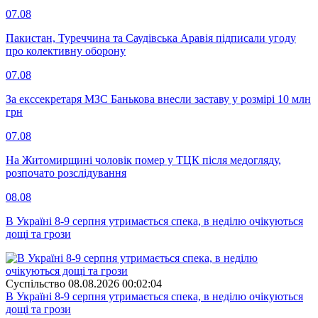
07.08
Пакистан, Туреччина та Саудівська Аравія підписали угоду
про колективну оборону
07.08
За екссекретаря МЗС Банькова внесли заставу у розмірі 10 млн
грн
07.08
На Житомирщині чоловік помер у ТЦК після медогляду,
розпочато розслідування
08.08
В Україні 8-9 серпня утримається спека, в неділю очікуються
дощі та грози
Суспiльство
08.08.2026 00:02:04
В Україні 8-9 серпня утримається спека, в неділю очікуються
дощі та грози