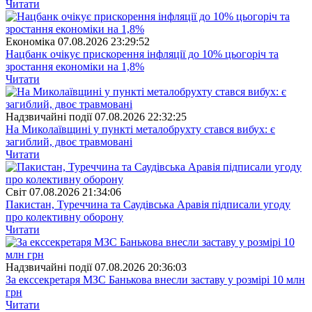
Читати
Економіка
07.08.2026 23:29:52
Нацбанк очікує прискорення інфляції до 10% цьогоріч та
зростання економіки на 1,8%
Читати
Надзвичайні події
07.08.2026 22:32:25
На Миколаївщині у пункті металобрухту стався вибух: є
загиблий, двоє травмовані
Читати
Свiт
07.08.2026 21:34:06
Пакистан, Туреччина та Саудівська Аравія підписали угоду
про колективну оборону
Читати
Надзвичайні події
07.08.2026 20:36:03
За екссекретаря МЗС Банькова внесли заставу у розмірі 10 млн
грн
Читати