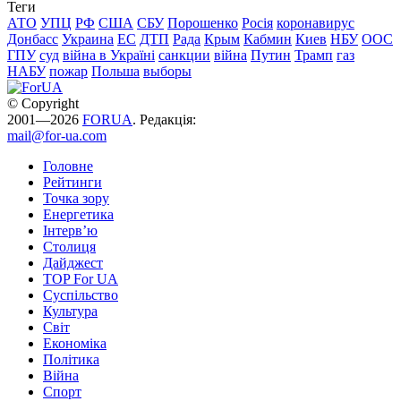
Теги
АТО
УПЦ
РФ
США
СБУ
Порошенко
Росія
коронавирус
Донбасс
Украина
ЕС
ДТП
Рада
Крым
Кабмин
Киев
НБУ
ООС
ГПУ
суд
війна в Україні
санкции
війна
Путин
Трамп
газ
НАБУ
пожар
Польша
выборы
© Copyright
2001—2026
FORUA
. Редакція:
mail@for-ua.com
Головне
Рейтинги
Точка зору
Енергетика
Інтерв’ю
Столиця
Дайджест
TOP For UA
Суспiльство
Культура
Світ
Економіка
Політика
Війна
Спорт