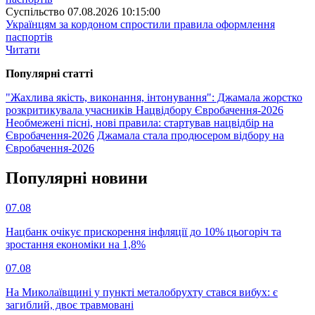
Суспiльство
07.08.2026 10:15:00
Українцям за кордоном спростили правила оформлення
паспортів
Читати
Популярнi статтi
"Жахлива якість, виконання, інтонування": Джамала жорстко
розкритикувала учасників Нацвідбору Євробачення-2026
Необмежені пісні, нові правила: стартував нацвідбір на
Євробачення-2026
Джамала стала продюсером відбору на
Євробачення-2026
Популярнi новини
07.08
Нацбанк очікує прискорення інфляції до 10% цьогоріч та
зростання економіки на 1,8%
07.08
На Миколаївщині у пункті металобрухту стався вибух: є
загиблий, двоє травмовані