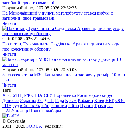
Надзвичайні події
07.08.2026 22:32:25
На Миколаївщині у пункті металобрухту стався вибух: є
загиблий, двоє травмовані
Читати
Свiт
07.08.2026 21:34:06
Пакистан, Туреччина та Саудівська Аравія підписали угоду
про колективну оборону
Читати
Надзвичайні події
07.08.2026 20:36:03
За екссекретаря МЗС Банькова внесли заставу у розмірі 10 млн
грн
Читати
Теги
АТО
УПЦ
РФ
США
СБУ
Порошенко
Росія
коронавирус
Донбасс
Украина
ЕС
ДТП
Рада
Крым
Кабмин
Киев
НБУ
ООС
ГПУ
суд
війна в Україні
санкции
війна
Путин
Трамп
газ
НАБУ
пожар
Польша
выборы
© Copyright
2001—2026
FORUA
. Редакція: