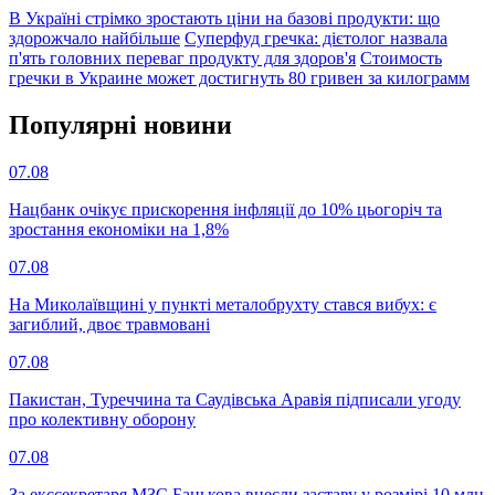
В Україні стрімко зростають ціни на базові продукти: що
здорожчало найбільше
Суперфуд гречка: дієтолог назвала
п'ять головних переваг продукту для здоров'я
Стоимость
гречки в Украине может достигнуть 80 гривен за килограмм
Популярнi новини
07.08
Нацбанк очікує прискорення інфляції до 10% цьогоріч та
зростання економіки на 1,8%
07.08
На Миколаївщині у пункті металобрухту стався вибух: є
загиблий, двоє травмовані
07.08
Пакистан, Туреччина та Саудівська Аравія підписали угоду
про колективну оборону
07.08
За екссекретаря МЗС Банькова внесли заставу у розмірі 10 млн