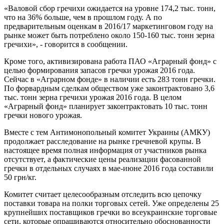
«Валовой сбор гречихи ожидается на уровне 174,2 тыс. тонн,
что на 36% больше, чем в прошлом году. А по
предварительным оценкам в 2016/17 маркетинговом году на
рынке может быть потреблено около 150-160 тыс. тонн зерна
гречихи», - говорится в сообщении.
Кроме того, активизирована работа ПАО «Аграрный фонд» с
целью формирования запасов гречки урожая 2016 года.
Сейчас в «Аграрном фонде» в наличии есть 283 тонн гречки.
По форвардным сделкам обществом уже законтрактовано 3,6
тыс. тонн зерна гречихи урожая 2016 года. В целом
«Аграрный фонд» планирует законтрактовать 10 тыс. тонн
гречки нового урожая.
Вместе с тем Антимонопольный комитет Украины (АМКУ)
продолжает расследование на рынке гречневой крупы. В
настоящее время полная информация от участников рынка
отсутствует, а фактические цены реализации фасованной
гречки в отдельных случаях в мае-июне 2016 года составили
50 грн/кг.
Комитет считает целесообразным отследить всю цепочку
поставки товара на полки торговых сетей. Уже определены 25
крупнейших поставщиков гречки во всеукраинские торговые
сети, которые опрашиваются относительно обоснованности