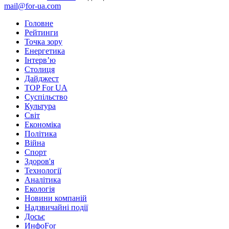
mail@for-ua.com
Головне
Рейтинги
Точка зору
Енергетика
Інтерв’ю
Столиця
Дайджест
TOP For UA
Суспiльство
Культура
Світ
Економіка
Політика
Війна
Спорт
Здоров'я
Технології
Аналітика
Екологія
Новини компаній
Надзвичайні події
Досьє
ИнфоFor