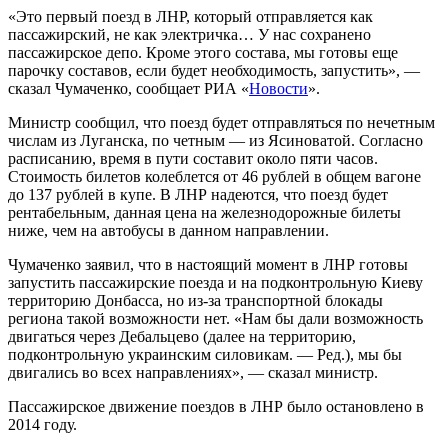
«Это первый поезд в ЛНР, который отправляется как
пассажирский, не как электричка… У нас сохранено
пассажирское депо. Кроме этого состава, мы готовы еще
парочку составов, если будет необходимость, запустить», —
сказал Чумаченко, сообщает РИА «
Новости
».
Министр сообщил, что поезд будет отправляться по нечетным
числам из Луганска, по четным — из Ясиноватой. Согласно
расписанию, время в пути составит около пяти часов.
Стоимость билетов колеблется от 46 рублей в общем вагоне
до 137 рублей в купе. В ЛНР надеются, что поезд будет
рентабельным, данная цена на железнодорожные билеты
ниже, чем на автобусы в данном направлении.
Чумаченко заявил, что в настоящий момент в ЛНР готовы
запустить пассажирские поезда и на подконтрольную Киеву
территорию Донбасса, но из-за транспортной блокады
региона такой возможности нет. «Нам бы дали возможность
двигаться через Дебальцево (далее на территорию,
подконтрольную украинским силовикам. — Ред.), мы бы
двигались во всех направлениях», — сказал министр.
Пассажирское движение поездов в ЛНР было остановлено в
2014 году.