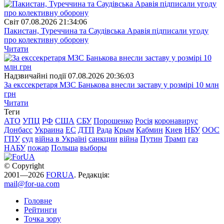
Свiт
07.08.2026 21:34:06
Пакистан, Туреччина та Саудівська Аравія підписали угоду
про колективну оборону
Читати
Надзвичайні події
07.08.2026 20:36:03
За екссекретаря МЗС Банькова внесли заставу у розмірі 10 млн
грн
Читати
Теги
АТО
УПЦ
РФ
США
СБУ
Порошенко
Росія
коронавирус
Донбасс
Украина
ЕС
ДТП
Рада
Крым
Кабмин
Киев
НБУ
ООС
ГПУ
суд
війна в Україні
санкции
війна
Путин
Трамп
газ
НАБУ
пожар
Польша
выборы
© Copyright
2001—2026
FORUA
. Редакція:
mail@for-ua.com
Головне
Рейтинги
Точка зору