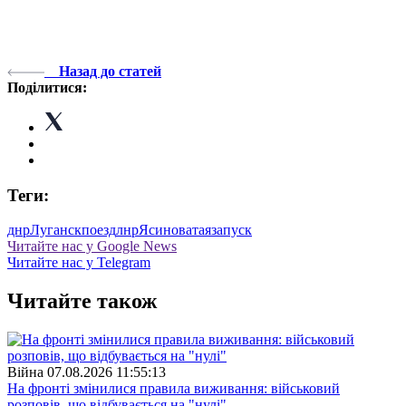
Назад до статей
Поділитися:
Теги:
днр
Луганск
поезд
лнр
Ясиноватая
запуск
Читайте нас у Google News
Читайте нас у Telegram
Читайте також
Війна
07.08.2026 11:55:13
На фронті змінилися правила виживання: військовий
розповів, що відбувається на "нулі"