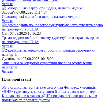
Читати
Здоров'я
07.08.2026 11:14:57
Солодощі, які варто їсти щодня, назвали медики
Читати
Свiт
07.08.2026 10:56:23
Трамп вдарив по "пологовому туризму": хто втратить право
на громадянство США
Читати
Суспiльство
07.08.2026 10:15:00
Українцям за кордоном спростили правила оформлення
паспортів
Читати
Популярнi статтi
5G у столиці запустять вже цього літа
Чотирьох учасників
«ЛНР» судитимуть за катування й зґвалтування волонтерки
Кривава зброя: ватажок «ДНР» роздавав зброю російським
політикам та пропагандистам