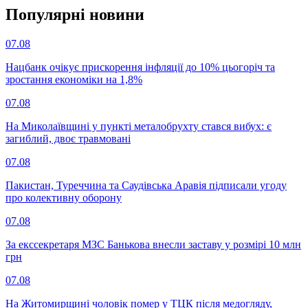
Популярнi новини
07.08
Нацбанк очікує прискорення інфляції до 10% цьогоріч та
зростання економіки на 1,8%
07.08
На Миколаївщині у пункті металобрухту стався вибух: є
загиблий, двоє травмовані
07.08
Пакистан, Туреччина та Саудівська Аравія підписали угоду
про колективну оборону
07.08
За екссекретаря МЗС Банькова внесли заставу у розмірі 10 млн
грн
07.08
На Житомирщині чоловік помер у ТЦК після медогляду,