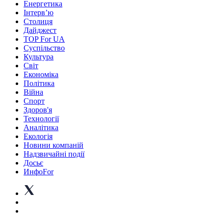
Енергетика
Інтерв’ю
Столиця
Дайджест
TOP For UA
Суспiльство
Культура
Світ
Економіка
Політика
Війна
Спорт
Здоров'я
Технології
Аналітика
Екологія
Новини компаній
Надзвичайні події
Досьє
ИнфоFor