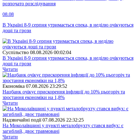
розпочато розслідування
08.08
В Україні 8-9 серпня утримається спека, в неділю очікуються
дощі та грози
Суспiльство
08.08.2026 00:02:04
В Україні 8-9 серпня утримається спека, в неділю очікуються
дощі та грози
Читати
Економіка
07.08.2026 23:29:52
Нацбанк очікує прискорення інфляції до 10% цьогоріч та
зростання економіки на 1,8%
Читати
Надзвичайні події
07.08.2026 22:32:25
На Миколаївщині у пункті металобрухту стався вибух: є
загиблий, двоє травмовані
Читати