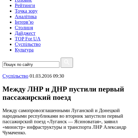
Рейтинги
Точка зору
Аналітика
Інтерв’ю
Столиця
Дайджест
TOP For UA
Суспiльство
Культура
Суспiльство
01.03.2016 09:30
Между ЛНР и ДНР пустили первый
пассажирский поезд
Между самопровозглашенными Луганской и Донецкой
народными республиками во вторник запустили первый
пассажирский поезд «Луганск — Ясиноватая», заявил
«министр» инфраструктуры и транспорта ЛНР Александр
Чумаченко.