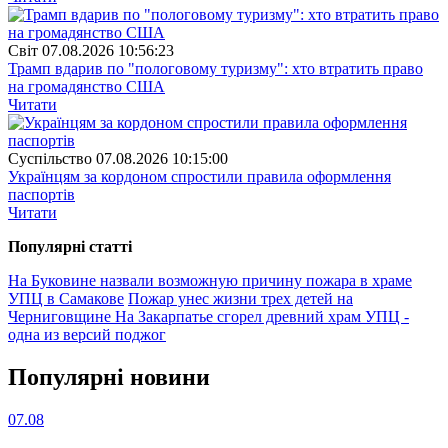
Свiт
07.08.2026 10:56:23
Трамп вдарив по "пологовому туризму": хто втратить право
на громадянство США
Читати
Суспiльство
07.08.2026 10:15:00
Українцям за кордоном спростили правила оформлення
паспортів
Читати
Популярнi статтi
На Буковине назвали возможную причину пожара в храме
УПЦ в Самакове
Пожар унес жизни трех детей на
Черниговщине
На Закарпатье сгорел древний храм УПЦ -
одна из версий поджог
Популярнi новини
07.08