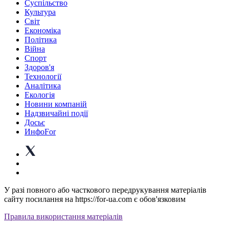
Суспiльство
Культура
Світ
Економіка
Політика
Війна
Спорт
Здоров'я
Технології
Аналітика
Екологія
Новини компаній
Надзвичайні події
Досьє
ИнфоFor
У разі повного або часткового передрукування матеріалів
сайту посилання на https://for-ua.com є обов'язковим
Правила використання матеріалів