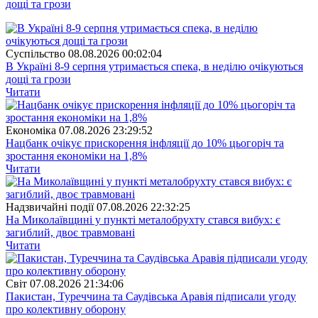
дощі та грози
Суспiльство
08.08.2026 00:02:04
В Україні 8-9 серпня утримається спека, в неділю очікуються
дощі та грози
Читати
Економіка
07.08.2026 23:29:52
Нацбанк очікує прискорення інфляції до 10% цьогоріч та
зростання економіки на 1,8%
Читати
Надзвичайні події
07.08.2026 22:32:25
На Миколаївщині у пункті металобрухту стався вибух: є
загиблий, двоє травмовані
Читати
Свiт
07.08.2026 21:34:06
Пакистан, Туреччина та Саудівська Аравія підписали угоду
про колективну оборону