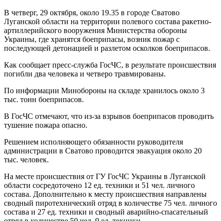
В четверг, 29 октября, около 19.35 в городе Сватово
Луганской области на территории полевого состава ракетно-
артиллерийского вооружения Министерства обороны
Украины, где хранятся боеприпасы, возник пожар с
последующей детонацией и разлетом осколков боеприпасов.
Как сообщает пресс-служба ГосЧС, в результате происшествия
погибли два человека и четверо травмированы.
По информации Минобороны на складе хранилось около 3
тыс. тонн боеприпасов.
В ГосЧС отмечают, что из-за взрывов боеприпасов проводить
тушение пожара опасно.
Решением исполняющего обязанности руководителя
администрации в Сватово проводится эвакуация около 20
тыс. человек.
На месте происшествия от ГУ ГосЧС Украины в Луганской
области сосредоточено 12 ед. техники и 51 чел. личного
состава. Дополнительно к месту происшествия направлены
сводный пиротехнический отряд в количестве 75 чел. личного
состава и 27 ед. техники и сводный аварийно-спасательный
отряд в количестве 50 чел. 9 ед. техники.