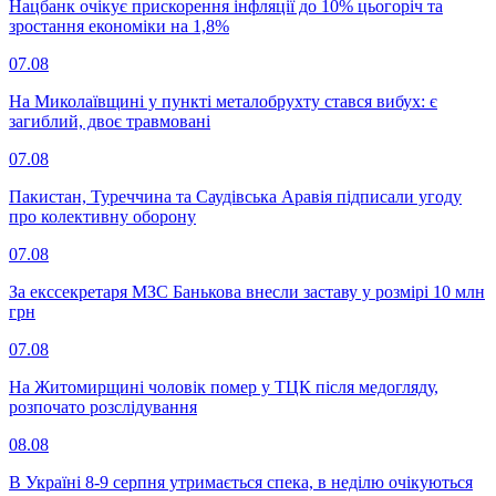
Нацбанк очікує прискорення інфляції до 10% цьогоріч та
зростання економіки на 1,8%
07.08
На Миколаївщині у пункті металобрухту стався вибух: є
загиблий, двоє травмовані
07.08
Пакистан, Туреччина та Саудівська Аравія підписали угоду
про колективну оборону
07.08
За екссекретаря МЗС Банькова внесли заставу у розмірі 10 млн
грн
07.08
На Житомирщині чоловік помер у ТЦК після медогляду,
розпочато розслідування
08.08
В Україні 8-9 серпня утримається спека, в неділю очікуються