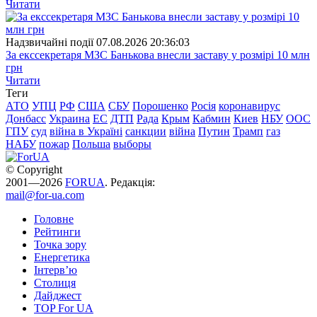
Читати
Надзвичайні події
07.08.2026 20:36:03
За екссекретаря МЗС Банькова внесли заставу у розмірі 10 млн
грн
Читати
Теги
АТО
УПЦ
РФ
США
СБУ
Порошенко
Росія
коронавирус
Донбасс
Украина
ЕС
ДТП
Рада
Крым
Кабмин
Киев
НБУ
ООС
ГПУ
суд
війна в Україні
санкции
війна
Путин
Трамп
газ
НАБУ
пожар
Польша
выборы
© Copyright
2001—2026
FORUA
. Редакція:
mail@for-ua.com
Головне
Рейтинги
Точка зору
Енергетика
Інтерв’ю
Столиця
Дайджест
TOP For UA