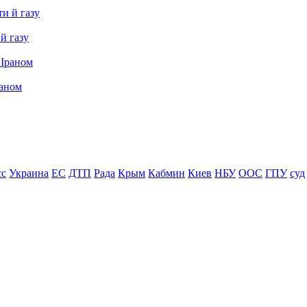
й газу
раном
сс
Украина
ЕС
ДТП
Рада
Крым
Кабмин
Киев
НБУ
ООС
ГПУ
суд