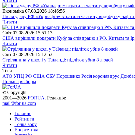
Читати
Економіка
07.08.2026 18:46:56
Після удару РФ «Укрнафта» втратила частину видобутку нафти 
Читати
Свiт
07.08.2026 15:51:13
США вирішили покарати Кубу за співпрацю з РФ, Китаєм та І
Читати
Свiт
07.08.2026 15:12:53
Стрілянина у школі у Таїланді: підліток убив 8 людей
Читати
Теги
АТО
УПЦ
РФ
США
СБУ
Порошенко
Росія
коронавирус
Донба
Польша
выборы
© Copyright
2001—2026
FORUA
. Редакція:
mail@for-ua.com
Головне
Рейтинги
Точка зору
Енергетика