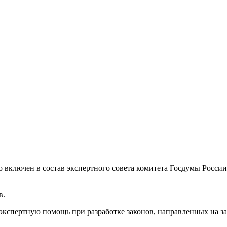
ключен в состав экспертного совета комитета Госдумы России 
в.
экспертную помощь при разработке законов, направленных на за