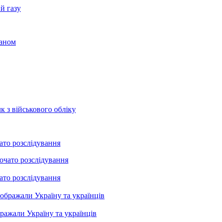
й газу
раном
к з військового обліку
ато розслідування
ато розслідування
бражали Україну та українців