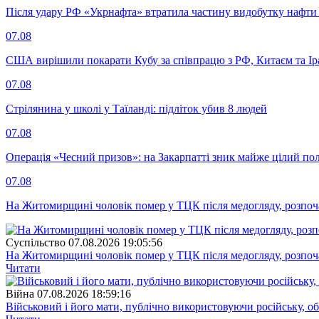
Після удару РФ «Укрнафта» втратила частину видобутку нафти 
07.08
США вирішили покарати Кубу за співпрацю з РФ, Китаєм та І
07.08
Стрілянина у школі у Таїланді: підліток убив 8 людей
07.08
Операція «Чесний призов»: на Закарпатті зник майже цілий пол
07.08
На Житомирщині чоловік помер у ТЦК після медогляду, розпоч
Суспiльство
07.08.2026 19:05:56
На Житомирщині чоловік помер у ТЦК після медогляду, розпоч
Читати
Війна
07.08.2026 18:59:16
Військовий і його мати, публічно використовуючи російську, о