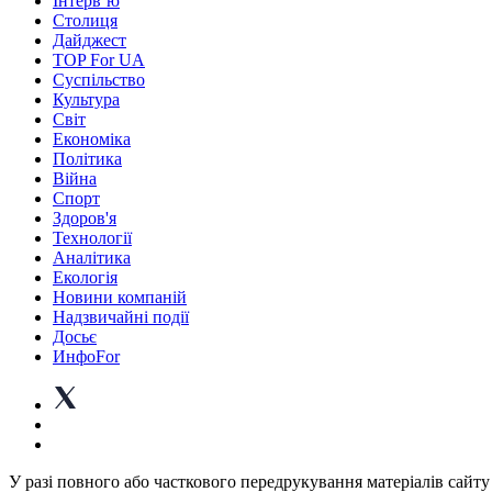
Інтерв’ю
Столиця
Дайджест
TOP For UA
Суспiльство
Культура
Світ
Економіка
Політика
Війна
Спорт
Здоров'я
Технології
Аналітика
Екологія
Новини компаній
Надзвичайні події
Досьє
ИнфоFor
У разі повного або часткового передрукування матеріалів сайту 