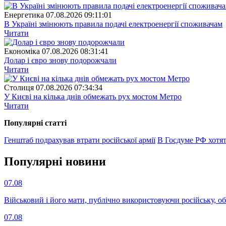
Енергетика
07.08.2026 09:11:01
В Україні змінюють правила подачі електроенергії споживачам
Читати
Економіка
07.08.2026 08:31:41
Долар і євро знову подорожчали
Читати
Столиця
07.08.2026 07:34:34
У Києві на кілька днів обмежать рух мостом Метро
Читати
Популярнi статтi
Генштаб подрахував втрати російської армії
В Госдуме РФ хотя
Популярнi новини
07.08
Військовий і його мати, публічно використовуючи російську, о
07.08