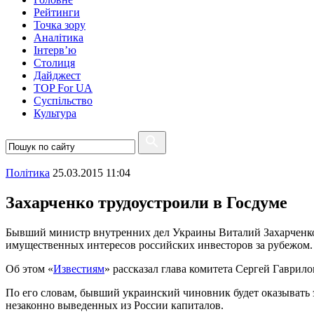
Рейтинги
Точка зору
Аналітика
Інтерв’ю
Столиця
Дайджест
TOP For UA
Суспiльство
Культура
Полiтика
25.03.2015 11:04
Захарченко трудоустроили в Госдуме
Бывший министр внутренних дел Украины Виталий Захарченко в
имущественных интересов российских инвесторов за рубежом.
Об этом «
Известиям
» рассказал глава комитета Сергей Гаврило
По его словам, бывший украинский чиновник будет оказывать 
незаконно выведенных из России капиталов.