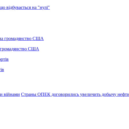
о відбувається на "нулі"
а громадянство США
ів
ми війнами
Страны ОПЕК договорились увеличить добычу нефт