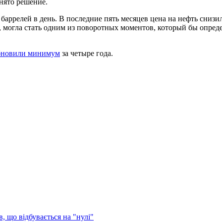
инято решение.
ррелей в день. В последние пять месяцев цена на нефть снизила
 могла стать одним из поворотных моментов, который бы опред
бновили минимум
за четыре года.