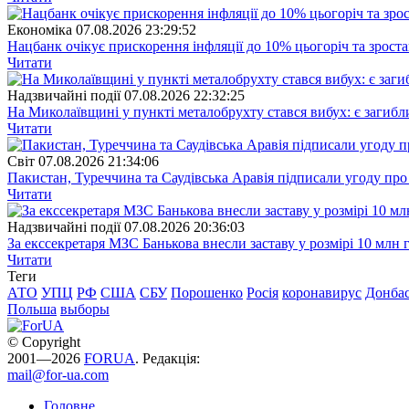
Економіка
07.08.2026 23:29:52
Нацбанк очікує прискорення інфляції до 10% цьогоріч та зрост
Читати
Надзвичайні події
07.08.2026 22:32:25
На Миколаївщині у пункті металобрухту стався вибух: є загибл
Читати
Свiт
07.08.2026 21:34:06
Пакистан, Туреччина та Саудівська Аравія підписали угоду пр
Читати
Надзвичайні події
07.08.2026 20:36:03
За екссекретаря МЗС Банькова внесли заставу у розмірі 10 млн 
Читати
Теги
АТО
УПЦ
РФ
США
СБУ
Порошенко
Росія
коронавирус
Донба
Польша
выборы
© Copyright
2001—2026
FORUA
. Редакція:
mail@for-ua.com
Головне