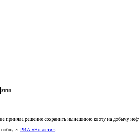
фти
ене приняла решение сохранить нынешнюю квоту на добычу нефт
 сообщает
РИА «Новости»
.