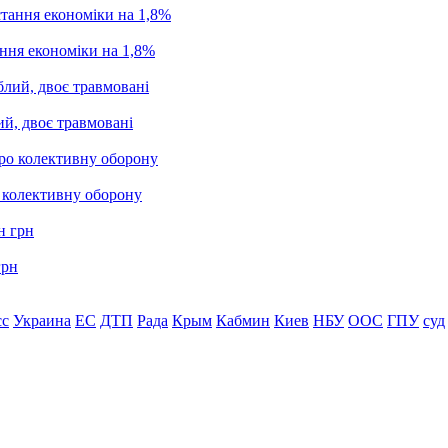
ання економіки на 1,8%
ий, двоє травмовані
о колективну оборону
грн
сс
Украина
ЕС
ДТП
Рада
Крым
Кабмин
Киев
НБУ
ООС
ГПУ
суд