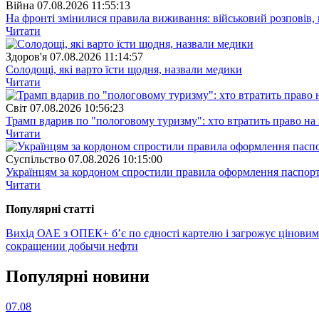
Війна
07.08.2026 11:55:13
На фронті змінилися правила виживання: військовий розповів, щ
Читати
Здоров'я
07.08.2026 11:14:57
Солодощі, які варто їсти щодня, назвали медики
Читати
Свiт
07.08.2026 10:56:23
Трамп вдарив по "пологовому туризму": хто втратить право н
Читати
Суспiльство
07.08.2026 10:15:00
Українцям за кордоном спростили правила оформлення паспорт
Читати
Популярнi статтi
Вихід ОАЕ з ОПЕК+ б’є по єдності картелю і загрожує цінови
сокращении добычи нефти
Популярнi новини
07.08