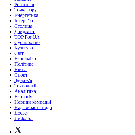
Рейтинги
Точка зору
Енергетика
Інтерв’ю
Столиця
Дайджест
TOP For UA
Суспiльство
Культура
Світ
Економіка
Політика
Війна
Спорт
Здоров'я
Технології
Аналітика
Екологія
Новини компаній
Надзвичайні події
Досьє
ИнфоFor