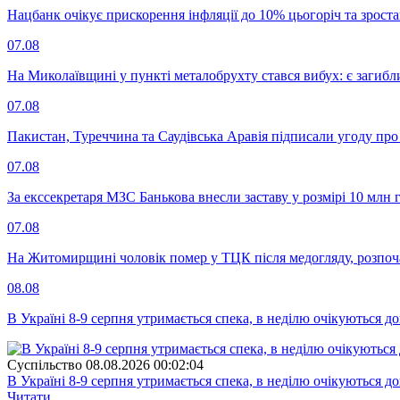
Нацбанк очікує прискорення інфляції до 10% цьогоріч та зрост
07.08
На Миколаївщині у пункті металобрухту стався вибух: є загибл
07.08
Пакистан, Туреччина та Саудівська Аравія підписали угоду пр
07.08
За екссекретаря МЗС Банькова внесли заставу у розмірі 10 млн 
07.08
На Житомирщині чоловік помер у ТЦК після медогляду, розпоч
08.08
В Україні 8-9 серпня утримається спека, в неділю очікуються до
Суспiльство
08.08.2026 00:02:04
В Україні 8-9 серпня утримається спека, в неділю очікуються до
Читати