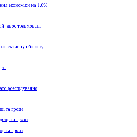
ання економіки на 1,8%
ий, двоє травмовані
о колективну оборону
грн
ато розслідування
щі та грози
щі та грози