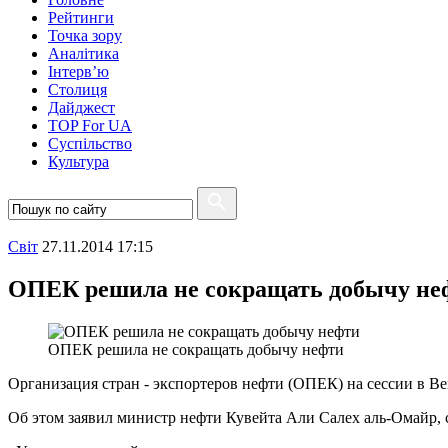
Рейтинги
Точка зору
Аналітика
Інтерв’ю
Столиця
Дайджест
TOP For UA
Суспiльство
Культура
Свiт
27.11.2014 17:15
ОПЕК решила не сокращать добычу не
ОПЕК решила не сокращать добычу нефти
Организация стран - экспортеров нефти (ОПЕК) на сессии в В
Об этом заявил министр нефти Кувейта Али Салех аль-Омайр,