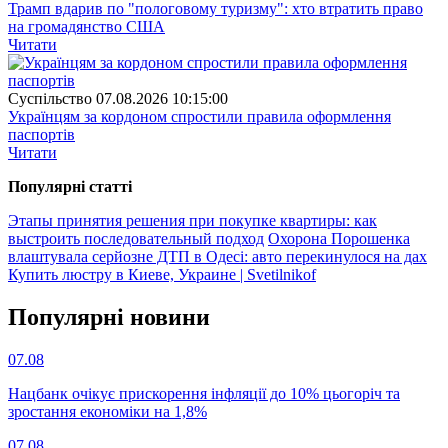
Трамп вдарив по "пологовому туризму": хто втратить право
на громадянство США
Читати
Суспiльство
07.08.2026 10:15:00
Українцям за кордоном спростили правила оформлення
паспортів
Читати
Популярнi статтi
Этапы принятия решения при покупке квартиры: как
выстроить последовательный подход
Охорона Порошенка
влаштувала серйозне ДТП в Одесі: авто перекинулося на дах
Купить люстру в Киеве, Украине | Svetilnikof
Популярнi новини
07.08
Нацбанк очікує прискорення інфляції до 10% цьогоріч та
зростання економіки на 1,8%
07.08