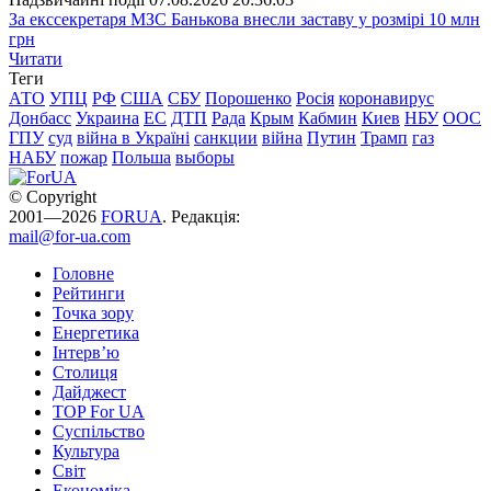
За екссекретаря МЗС Банькова внесли заставу у розмірі 10 млн
грн
Читати
Теги
АТО
УПЦ
РФ
США
СБУ
Порошенко
Росія
коронавирус
Донбасс
Украина
ЕС
ДТП
Рада
Крым
Кабмин
Киев
НБУ
ООС
ГПУ
суд
війна в Україні
санкции
війна
Путин
Трамп
газ
НАБУ
пожар
Польша
выборы
© Copyright
2001—2026
FORUA
. Редакція:
mail@for-ua.com
Головне
Рейтинги
Точка зору
Енергетика
Інтерв’ю
Столиця
Дайджест
TOP For UA
Суспiльство
Культура
Світ
Економіка