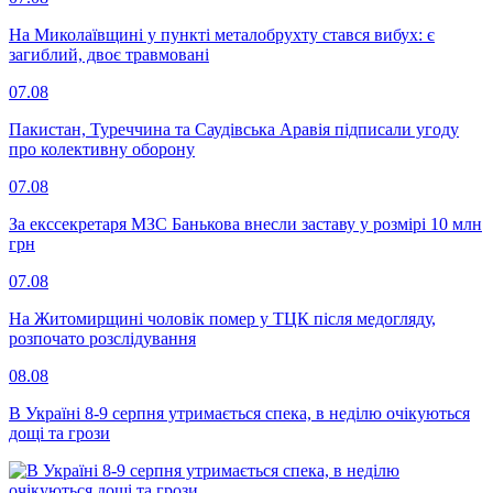
На Миколаївщині у пункті металобрухту стався вибух: є
загиблий, двоє травмовані
07.08
Пакистан, Туреччина та Саудівська Аравія підписали угоду
про колективну оборону
07.08
За екссекретаря МЗС Банькова внесли заставу у розмірі 10 млн
грн
07.08
На Житомирщині чоловік помер у ТЦК після медогляду,
розпочато розслідування
08.08
В Україні 8-9 серпня утримається спека, в неділю очікуються
дощі та грози