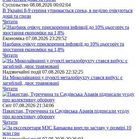
Суспiльство
08.08.2026 00:02:04
В Україні 8-9 серпня утримається спека, в неділю очікуються
дощі та грози
Читати
Економіка
07.08.2026 23:29:52
Нацбанк очікує прискорення інфляції до 10% цьогоріч та
зростання економіки на 1,8%
Читати
Надзвичайні події
07.08.2026 22:32:25
На Миколаївщині у пункті металобрухту стався вибух: є
загиблий, двоє травмовані
Читати
Свiт
07.08.2026 21:34:06
Пакистан, Туреччина та Саудівська Аравія підписали угоду
про колективну оборону
Читати
Надзвичайні події
07.08.2026 20:36:03