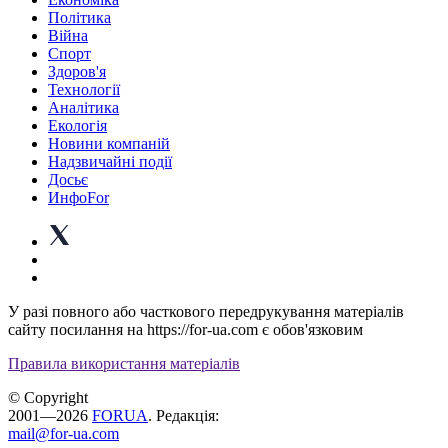
Політика
Війна
Спорт
Здоров'я
Технології
Аналітика
Екологія
Новини компаній
Надзвичайні події
Досьє
ИнфоFor
У разі повного або часткового передрукування матеріалів
сайту посилання на https://for-ua.com є обов'язковим
Правила використання матеріалів
© Copyright
2001—2026
FORUA
. Редакція:
mail@for-ua.com