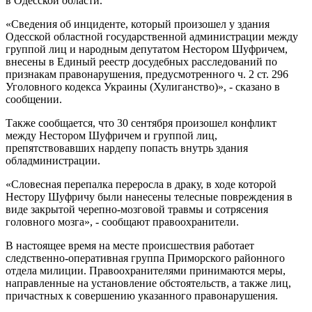
в Одесской области.
«Сведения об инциденте, который произошел у здания
Одесской областной государственной администрации между
группой лиц и народным депутатом Нестором Шуфричем,
внесены в Единый реестр досудебных расследований по
признакам правонарушения, предусмотренного ч. 2 ст. 296
Уголовного кодекса Украины (Хулиганство)», - сказано в
сообщении.
Также сообщается, что 30 сентября произошел конфликт
между Нестором Шуфричем и группой лиц,
препятствовавших нардепу попасть внутрь здания
обладминистрации.
«Словесная перепалка переросла в драку, в ходе которой
Нестору Шуфричу были нанесены телесные повреждения в
виде закрытой черепно-мозговой травмы и сотрясения
головного мозга», - сообщают правоохранители.
В настоящее время на месте происшествия работает
следственно-оперативная группа Приморского районного
отдела милиции. Правоохранителями принимаются меры,
направленные на установление обстоятельств, а также лиц,
причастных к совершению указанного правонарушения.